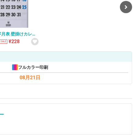
字月表 壁掛けカレン
8
¥228
SALE
フルカラー印刷
08月21日
ー