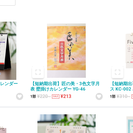
カレンダー
【短納期出荷】匠の美・3色文字月
【短納期出
表 壁掛けカレンダー YG-46
ス KC-0
¥220~
¥213
¥310~
1部
1部
SALE