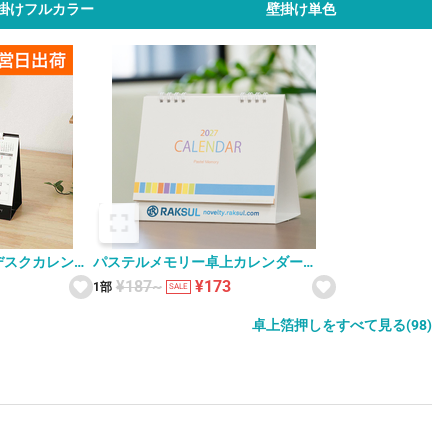
掛けフルカラー
壁掛け単色
デスクカレンダ
パステルメモリー卓上カレンダー
V010311
¥187~
¥173
1部
SALE
卓上箔押しをすべて見る(98)