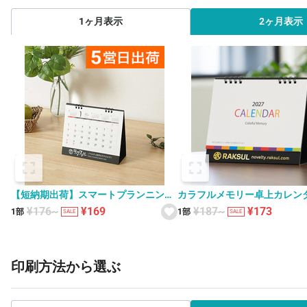
1ヶ月表示
2ヶ月表示
【短納期出荷】スマートプランニング
カラフルメモリー卓上カレン
卓上カレンダー XS-001
V010057
¥176~
¥169
¥187~
¥173
1部
1部
SALE
SALE
印刷方法から選ぶ