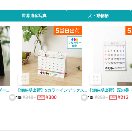
世界遺産写真
犬・動物柄
ダー
【短納期出荷】5カラーインデックス
【短納期出荷】匠の美・
KC-002 卓上カレンダー
壁掛けカレンダー YG-4
¥310~
¥300
¥220~
¥213
1部
1部
SALE
SALE