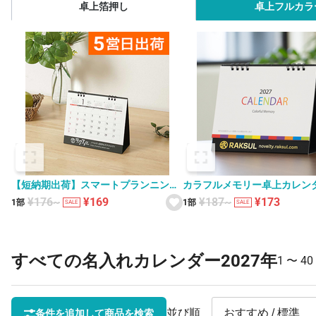
卓上箔押し
卓上フルカラ
【短納期出荷】スマートプランニング
カラフルメモリー卓上カレン
卓上カレンダー XS-001
V010057
¥176~
¥169
¥187~
¥173
1部
1部
SALE
SALE
すべての名入れカレンダー2027年
1 〜
40
並び順
条件を追加して商品を検索