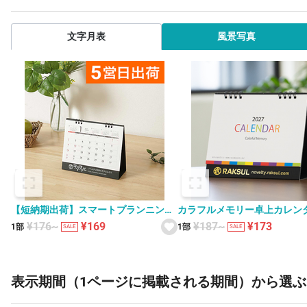
文字月表
風景写真
【短納期出荷】スマートプランニング
カラフルメモリー卓上カレン
卓上カレンダー XS-001
V010057
¥176~
¥169
¥187~
¥173
1部
1部
SALE
SALE
表示期間（1ページに掲載される期間）から選ぶ