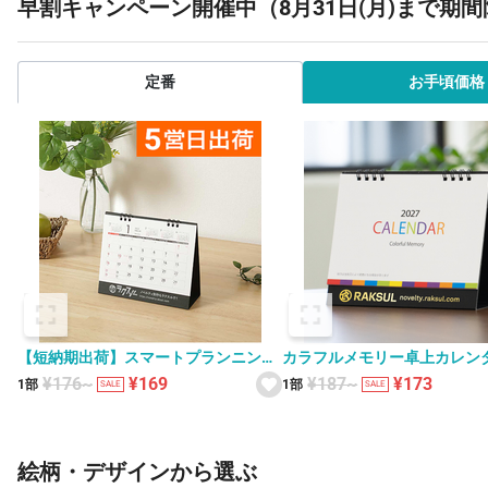
早割キャンペーン開催中（8月31日(月)まで期
定番
お手頃価格
【短納期出荷】スマートプランニング
カラフルメモリー卓上カレン
卓上カレンダー XS-001
V010057
¥176~
¥169
¥187~
¥173
1部
1部
SALE
SALE
絵柄・デザインから選ぶ