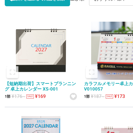
【短納期出荷】スマートプランニン
カラフルメモリー卓上
グ 卓上カレンダー XS-001
V010057
¥176~
¥169
¥187~
¥173
1部
1部
SALE
SALE