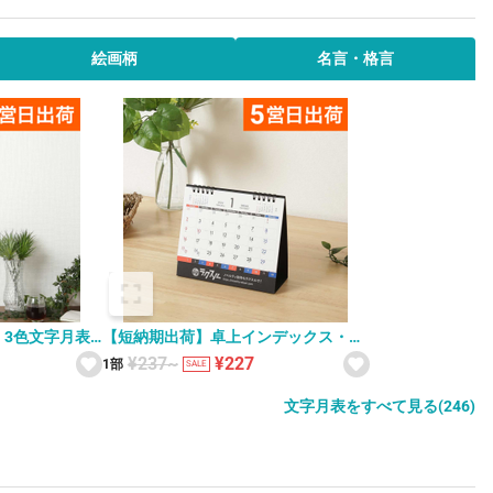
絵画柄
名言・格言
3色文字月表
【短納期出荷】卓上インデックス・ス
6
ケジュール カレンダー SG-919
¥237~
¥227
1部
SALE
文字月表をすべて見る(246)