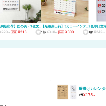
短納期出荷】匠の美・3色文
【短納期出荷】5カラーインデ
3色厚口文
表 壁掛けカレンダー YG-
ックス KC-002 卓上カレンダー
ダー NB-13
¥220~
¥213
¥310~
¥300
¥242~
1部
1部
SALE
SALE
壁掛けカレンダ
¥178~
1部