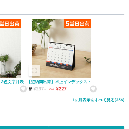
3色文字月表
【短納期出荷】卓上インデックス・ス
6
ケジュール カレンダー SG-919
¥237~
¥227
1部
SALE
1ヶ月表示をすべて見る(356)