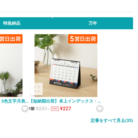
特急納品
万年
3色文字月表
【短納期出荷】卓上インデックス・ス
6
ケジュール カレンダー SG-919
¥237~
¥227
1部
SALE
定番をすべて見る(35)