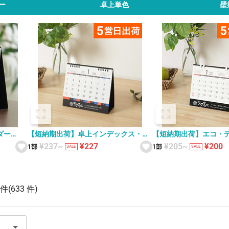
ー
卓上単色
壁
ダー
【短納期出荷】卓上インデックス・ス
【短納期出荷】エコ・
ケジュール カレンダー SG-919
ー 卓上 R-1
¥237~
¥227
¥205~
¥200
1部
1部
SALE
SALE
 件
(633 件)