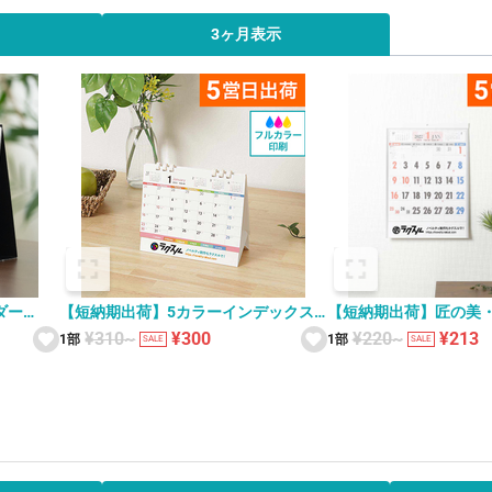
3ヶ月表示
ダー
【短納期出荷】5カラーインデックス
【短納期出荷】匠の美・
KC-002 卓上カレンダー
壁掛けカレンダー YG-4
¥310~
¥300
¥220~
¥213
1部
1部
SALE
SALE