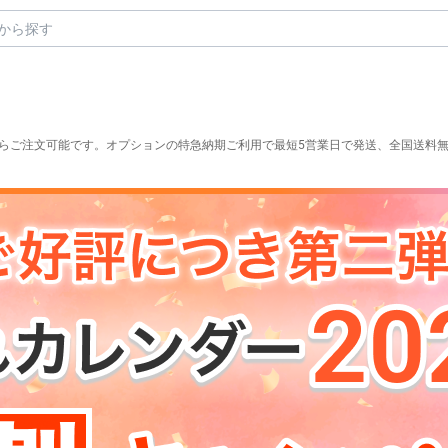
0部からご注文可能です。オプションの特急納期ご利用で最短5営業日で発送、全国送