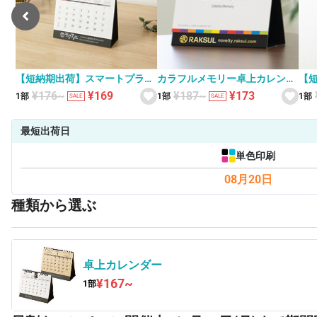
【短納期出荷】スマートプラン
カラフルメモリー卓上カレンダ
【
ニング 卓上カレンダー XS-001
ー V010057
字月
¥176~
¥169
¥187~
¥173
1部
1部
1部
SALE
SALE
46
最短出荷日
単色印刷
08月20日
種類から選ぶ
卓上カレンダー
¥167~
1部