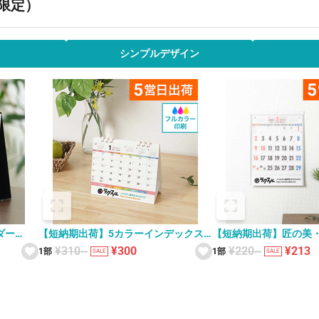
間限定）
シンプルデザイン
ダー
【短納期出荷】5カラーインデックス
【短納期出荷】匠の美・
KC-002 卓上カレンダー
壁掛けカレンダー YG-4
¥310~
¥300
¥220~
¥213
1部
1部
SALE
SALE