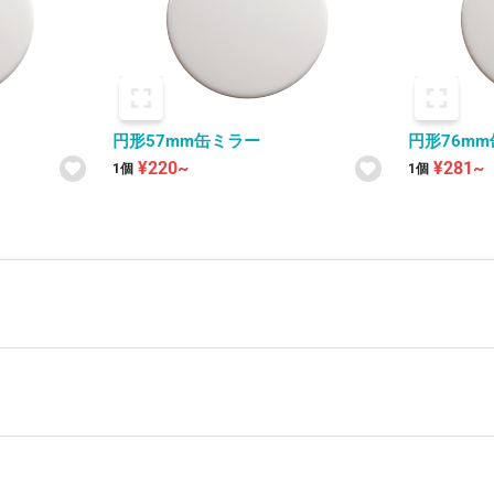
円形57mm缶ミラー
円形76m
¥220~
¥281~
1個
1個