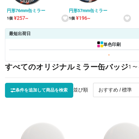
円形76mm缶ミラー
円形57mm缶ミラー
¥257~
¥196~
1個
1個
最短出荷日
単色印刷
-
すべてのオリジナルミラー缶バッジ
1 〜
並び順
条件を追加して商品を検索