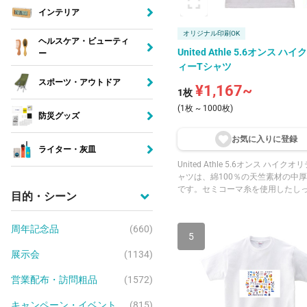
インテリア
オリジナル印刷OK
ヘルスケア・ビューティ
United Athle 5.6オンス ハ
ー
ィーTシャツ
スポーツ・アウトドア
¥1,167~
1枚
(1枚 ~ 1000枚)
防災グッズ
お気に入りに登
録
ライター・灰皿
United Athle 5.6オンス ハイク
ャツは、綿100％の天竺素材の中厚
です。セミコーマ糸を使用したし
目的・シーン
た生地で、よれにくく透けにくい
ね備えています。襟はタコバイン
で、縫い代が肌に当たらず伸びや
周年記念品
(660)
5
ぎます。ホワイト・ブラック・ネ
の定番カラーから、トロピカルピ
展示会
(1134)
リアイエロー・ターコイズブルー
的なカラーまで、豊富な24色展開
営業配布・訪問粗品
(1572)
キャンペーン・イベント
(815)