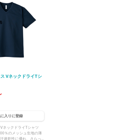
ィンテージライクな着用感
加工との相性がよく、裏面はメッシュ構造で
タコバインダー始末で、縫
さらっとした肌触りが魅力です。UPF20の
ず伸びや型崩れを防ぎま
UVカット機能を備え、公園やピクニック、
ーバーロック始末で、ほつ
遠足など半日のおでかけに向いています。襟
はリブ仕様で型崩れしにくく、袖口と裾はダ
ブルステッチ始末で生地の伸びを抑えていま
す。ホワイト・ブラック・ネイビーなどの定
番カラーから、蛍光イエロー・蛍光ピンク・
トロピカルピンクなどの個性的なカラーま
で、豊富な20色展開です。120〜160cmの5
サイズ展開で、成長に合わせて選びやすい一
枚です。
4オンス VネックドライTシ
~
気に入りに登
録
オンス VネックドライTシャツ
00％のメッシュ生地の薄
吸汗速乾性に優れ、さらっ