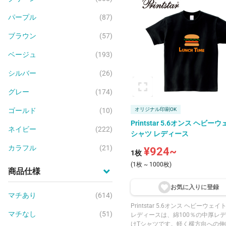
ンダー始末で、縫い代が肌に当た
型崩れを防ぎます。袖口・裾はダ
パープル
(87)
チ始末で、生地の伸びを抑えてい
イト・ブラック・ネイビーなどの
ブラウン
(57)
から、トロピカルピンク・カナリ
ー・ターコイズブルーなどの個性
ベージュ
(193)
まで、豊富な23色展開です。100〜
7サイズ展開で、成長に合わせて選
シルバー
(26)
一枚です。
グレー
(174)
ゴールド
(10)
オリジナル印刷OK
Printstar 5.6オンス ヘビー
ネイビー
(222)
シャツ レディース
カラフル
(21)
¥924~
1枚
(1枚 ~ 1000枚)
商品仕様
お気に入りに登
録
マチあり
(614)
Printstar 5.6オンス ヘビーウェ
マチなし
(51)
レディースは、綿100％の中厚レ
けTシャツです。軽く横方向への伸