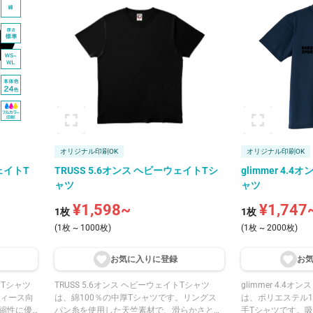
らず伸びや
ね備えています。吸汗速乾性に優れ、さらっ
した生地感で、ヴ
ブルステッ
とした着用感が魅力です。UPF50のUVカッ
が魅力です。襟は
ます。ホワ
ト機能を備え、運動会やキャンプ、夏フェス
い代が肌に当たら
定番カラー
など、長時間の屋外活動に向いています。ホ
す。袖口・裾はオ
アイエロ
ワイト・ブラック・ネイビーなどの定番カラ
れを防ぎます。
的なカラー
ーから、ライム・デイジー・ホットピンクな
160cmの
どの鮮やかなカラーまで、豊富な15色展開で
びやすい
す。
オリジナル印刷OK
オリジナル印刷OK
ウェイトT
TRUSS 5.6オンス ヘビーウェイトTシ
glimmer 4.
ャツ
ャツ
¥1,598~
¥1,747
1枚
1枚
(1枚 ~ 1000枚)
(1枚 ~ 2000枚)
お気に入りに登
録
お
イトTシャツ
TRUSS 5.6オンス ヘビーウェイトTシャツ
glimmer 4.4
ディース向
は、綿100％の中厚Tシャツです。リングス
は、ポリエステル1
縮性に優
パン糸を使用した天竺素材で、滑らかさと光
手Tシャツです。