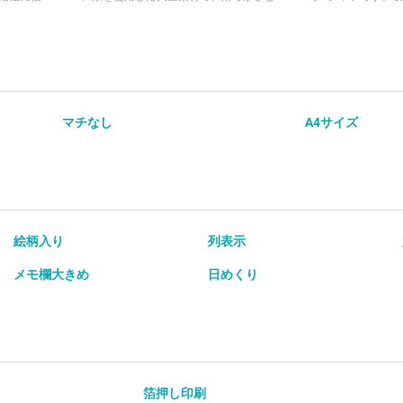
厚みのある
沢、強度を兼ね備えています。キッズ110〜
とした着用感が魅
ブ仕様で、
160cmから大人S〜XXLまで幅広いサイズ展
ザインを採用し、
ュアルから
開で、家族でそろえやすい一枚です。ホワイ
エットを演出します
躍します。
ト・ブラック・ネイビーなどの定番カラーか
能を備え、ランニ
ズと合わせ
ら、ホットピンク・ライム・ターコイズなど
祭や文化祭などの
ホワイト・
の個性的なカラーまで、豊富な23色展開で
度の屋外活動に向
カラーか
す。
ラック・レッドな
マチなし
A4サイズ
ーガンディ
コイズ・アーミー
23色展開
性的なカラーまで
絵柄入り
列表示
メモ欄大きめ
日めくり
箔押し印刷