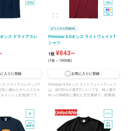
オリジナル印刷OK
e 4.1オンス ドライアスレ
Printstar 4.0オンス ライトウェイトT
シャツ
~
¥843~
1枚
(1枚 ~ 1000枚)
気に入りに登
録
お気に入りに登
録
 4.1オンス ドライアスレチックT
Printstar 4.0オンス ライトウェイトTシャツ
乾性に優れたポリエステル
は、綿100％の薄手Tシャツです。軽く横方
ブルメッシュ生地(表フラッ
向への伸縮性に優れた天竺素材で、軽量感の
薄手Tシャツです。表面は
ある生地が魅力です。
でプリント加工との相性が
シュ構造でさらっとした肌
PF20のUVカット機能を
やウォーキング、学園祭や
行事といった、半日程度の