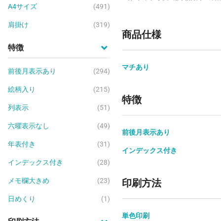
A4サイズ
(491)
れた天竺素材で、しっかりとした
生地が魅力です。ショートスリー
肩掛け
(319)
通気性と動きやすさに優れ、カジ
商品仕様
ビジネスカジュアルまで幅広く活
同シリーズのスタンダード・キッ
特徴
て家族でそろえやすい一枚です。
ブラック・チャコールなどの定番
マチあり
ら、ホットピンク・パープル・バ
前後月表示あり
(294)
などの個性的なカラーまで、豊富な
です。
絵柄入り
(215)
特徴
列表示
(51)
六曜表示なし
(49)
前後月表示あり
年表付き
(31)
インデックス付き
インデックス付き
(28)
メモ欄大きめ
(23)
印刷方法
日めくり
(1)
単色印刷