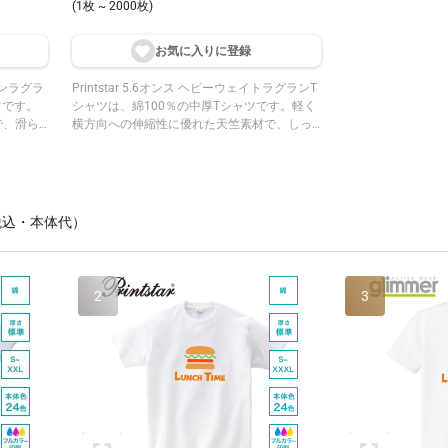
(1枚 ~ 2000枚)
お気に入りに登
録
トンラグラ
Printstar 5.6オンス ヘビーウェイトラグランT
ツです。
シャツは、綿100％の中厚Tシャツです。軽く
で、滑ら
横方向への伸縮性に優れた天竺素材で、しっ
す。ラグ
かりとした厚みのある生地が魅力です。ラグ
頃と袖の
ランスリーブデザインを採用し、身頃と袖の
を演出し
切り替えカラーがスポーティな印象を演出し
みを防ぎ
ます。
ザインさ
込・本体代）
で縫い目
す。
2
3