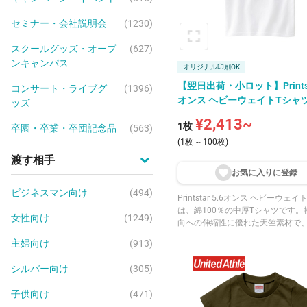
セミナー・会社説明会
(1230)
スクールグッズ・オープ
(627)
ンキャンパス
オリジナル印刷OK
【翌日出荷・小ロット】Printsta
コンサート・ライブグ
(1396)
オンス ヘビーウェイトTシャ
ッズ
¥2,413~
1枚
卒園・卒業・卒団記念品
(563)
(1枚 ~ 100枚)
渡す相手
お気に入りに登
録
ビジネスマン向け
(494)
Printstar 5.6オンス ヘビーウェ
は、綿100％の中厚Tシャツです。
女性向け
(1249)
向への伸縮性に優れた天竺素材で
とした厚みのある生地が魅力です
主婦向け
(913)
ラインから首後までテープ処理を
り、型崩れを防ぎます。同シリー
シルバー向け
(305)
ース・キッズと合わせて家族でそ
一枚です。1枚から注文でき、翌日
子供向け
(471)
能です。