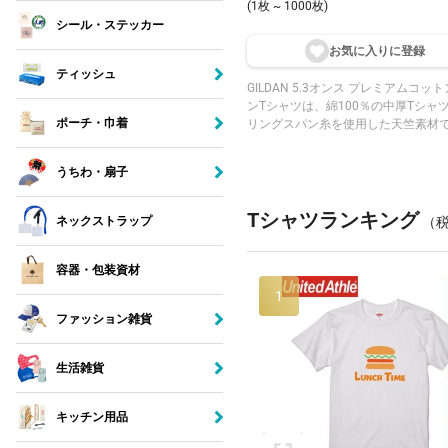
(1枚 ~ 1000枚)
シール・ステッカー
お気に入りに登
録
ティッシュ
GILDAN 5.3オンス プレミアムコッ
ンTシャツは、綿100％の中厚Tシャ
ポーチ・巾着
リングスパン糸を使用した天竺素材
かさと光沢、強度を兼ね備えていま
ランスリーブデザインを採用し、身
うちわ・扇子
切り替えカラーがスポーティな印象
ます。防縮加工済みで、洗濯時の縮
ます。日本人のサイズに合わせてデ
Tシャツランキング
ネックストラップ
（税
れています。襟はノーステッチ始末
がなく、肌への摩擦を軽減していま
容器・包装資材
1
ファッション雑貨
生活雑貨
キッチン用品