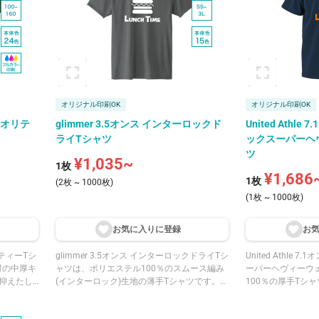
襟伏せテープで補強し伸びを防ぎます。袖口
屋外活動に向いて
と裾はダブルステッチ始末で、生地の伸びを
崩れしにくく、袖
抑えています。ホワイト・ブラック・ネイビ
末で生地の伸びを
ーなどの定番カラーから、蛍光イエロー・ト
ブラック・ネイビ
ロピカルピンク・バイオレットパープルなど
蛍光イエロー・蛍
の個性的なカラーまで、豊富な16色展開で
クなどの個性的な
す。
開です。
オリジナル印刷OK
オリジナル印刷OK
イクオリテ
glimmer 3.5オンス インターロックド
United Athl
ライTシャツ
ックスーパーヘ
ツ
¥1,035~
1枚
¥1,686
1枚
(2枚 ~ 1000枚)
(1枚 ~ 1000枚)
お気に入りに登
録
お
オリティーTシ
glimmer 3.5オンス インターロックドライTシ
United Athle
材の中厚キ
ャツは、ポリエステル100％のスムース編み
ーパーヘヴィーウ
抑えたし
(インターロック)生地の薄手Tシャツです。2
100％の厚手Tシ
透けにくい
つのゴム編みを裏合わせにした構造で、適度
糸によるザラッと
のタコバイ
な厚みとソフトな肌触り、優れた伸縮性を兼
が特徴です。超肉厚