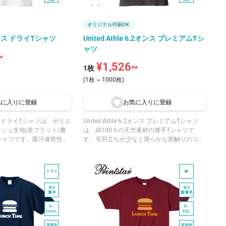
オリジナル印刷OK
4オンス ドライTシャツ
United Athle 6.2オンス プレミアムTシ
ャツ
~
¥1,526~
1枚
(1枚 ~ 1000枚)
気に入りに登
録
お気に入りに登
録
オンス ドライTシャツは、ポリエ
United Athle 6.2オンス プレミアムTシャツ
ッシュ生地(表フラット/裏
は、綿100％の天竺素材の厚手Tシャツで
シャツです。吸汗速乾性に
す。毛羽立ちが少なく滑らかな肌触りのコー
た着用感が魅力です。
マ糸を使用しており、さらっとした着用感が
ット機能を備え、ランニング
魅力です。防縮加工済みで、洗濯時の縮みを
学園祭や文化祭などの学校
防ぎます。切れるタグ仕様で、ブランドネー
日程度の屋外活動に向いて
ムのみ切り取れば品質表示・サイズ・原産国
・ブラック・ロイヤルブル
の表記はそのまま使用できるのが特徴です。
ーから、蛍光イエロー・蛍
ホワイト・ブラック・ネイビーなどの定番カ
ピンクなどの個性的なカラ
ラーから、シティグリーン・インディゴ・ア
色展開です。
クアブルーなどの個性的なカラーまで、豊富
な12色展開です。