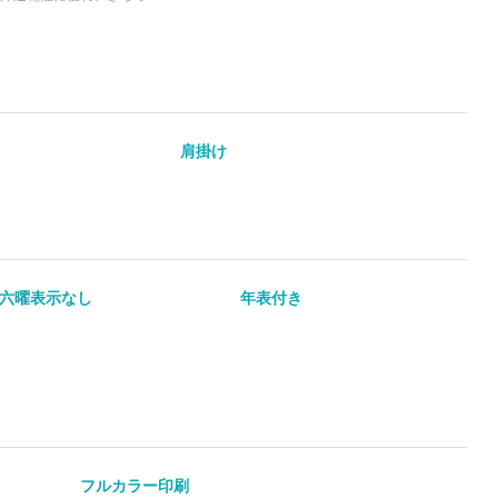
力です。Vネック仕様のデ
すっきりとした首元のシル
。UPF20のUVカット機
ングやウォーキング、学園
学校行事といった、半日程
いています。ホワイト・ブ
どの定番カラーから、ター
肩掛け
グリーン・ライムなどの個
、豊富な12色展開です。
六曜表示なし
年表付き
フルカラー印刷