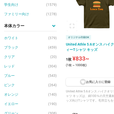
学生向け
(1579)
ファミリー向け
(1278)
本体カラー
ホワイト
(379)
オリジナル印刷OK
United Athle 5.6オンス ハ
ブラック
(459)
ィーTシャツ キッズ
クリア
(20)
¥833~
1枚
(1枚 ~ 1000枚)
レッド
(304)
ブルー
(543)
お気に入りに登
録
ピンク
(264)
United Athle 5.6オンス ハイク
オレンジ
(140)
ャツ キッズは、綿100％の天竺素
ッズ向けTシャツです。毛羽立ちを
イエロー
(190)
っかりとした生地で、よれにくく
耐久性が魅力です。襟はリブ仕様
グリーン
(308)