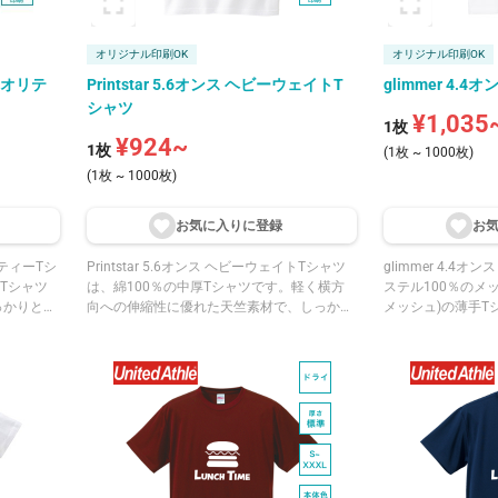
オリジナル印刷OK
オリジナル印刷OK
イクオリテ
Printstar 5.6オンス ヘビーウェイトT
glimmer 4.
シャツ
¥1,035
1枚
¥924~
1枚
(1枚 ~ 1000枚)
(1枚 ~ 1000枚)
お気に入りに登
録
お
オリティーTシ
Printstar 5.6オンス ヘビーウェイトTシャツ
glimmer 4.4
Tシャツ
は、綿100％の中厚Tシャツです。軽く横方
ステル100％のメ
っかりとし
向への伸縮性に優れた天竺素材で、しっかり
メッシュ)の薄手T
耐久性を兼
とした厚みのある生地が魅力です。左右両肩
優れ、さらっとし
ダー始末
ラインから首後までテープ処理を施してお
UPF20のUVカ
型崩れを防
り、型崩れを防ぎます。同シリーズのレディ
やウォーキング、
イビーなど
ース・キッズと合わせて家族でそろえやすい
行事といった、半
ンク・カナ
一枚です。
います。ホワイト
などの個性
ーなどの定番カラ
です。
光ピンク・ホット
ーまで、豊富な20