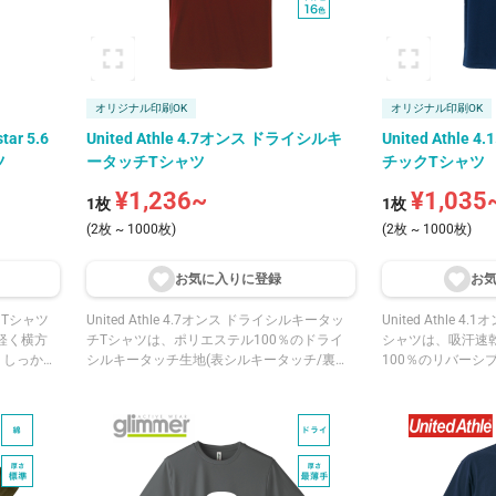
オリジナル印刷OK
オリジナル印刷OK
r 5.6
United Athle 4.7オンス ドライシルキ
United Athl
ツ
ータッチTシャツ
チックTシャツ
¥1,236~
¥1,035
1枚
1枚
(2枚 ~ 1000枚)
(2枚 ~ 1000枚)
お気に入りに登
録
お
イトTシャツ
United Athle 4.7オンス ドライシルキータッ
United Athle
軽く横方
チTシャツは、ポリエステル100％のドライ
シャツは、吸汗速
、しっかり
シルキータッチ生地(表シルキータッチ/裏リ
100％のリバーシ
。左右両肩
バーシブルメッシュ)の中厚Tシャツです。肌
ト/裏メッシュ)の
施してお
側の汗をすばやく拡散・乾燥させ、ベタつき
フラットな編み地
ズのレディ
を軽減するため、さらっとした着用感が魅力
よく、裏面はメッ
ろえやすい
です。UPF15のUVカット機能を備え、日常
触りが魅力です。U
出荷も可
使いや軽い散歩など短時間の屋外活動に向い
備え、ランニング
ています。襟はリブ仕様で型崩れしにくく、
文化祭などの学校