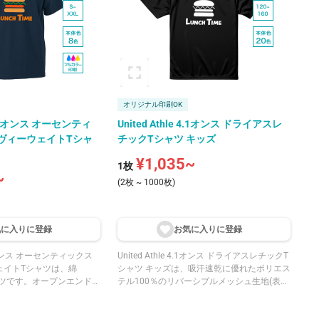
います。襟はリブ仕様で型
口と裾はダブルステッチ始
抑えています。ホワイト・
ーなどの定番カラーから、
光ピンク・トロピカルピン
カラーまで、豊富な20色展
オリジナル印刷OK
e 7.1オンス オーセンティ
United Athle 4.1オンス ドライアスレ
ヴィーウェイトTシャ
チックTシャツ キッズ
¥1,035~
1枚
~
(2枚 ~ 1000枚)
気に入りに登
録
お気に入りに登
録
 7.1オンス オーセンティックス
United Athle 4.1オンス ドライアスレチックT
ェイトTシャツは、綿
シャツ キッズは、吸汗速乾に優れたポリエス
ャツです。オープンエンド
テル100％のリバーシブルメッシュ生地(表フ
したシャリ感と吸汗速乾性
ラット/裏メッシュ)の薄手キッズ向けTシャ
7.1オンスのしっかりと
ツです。表面はフラットな編み地でプリント