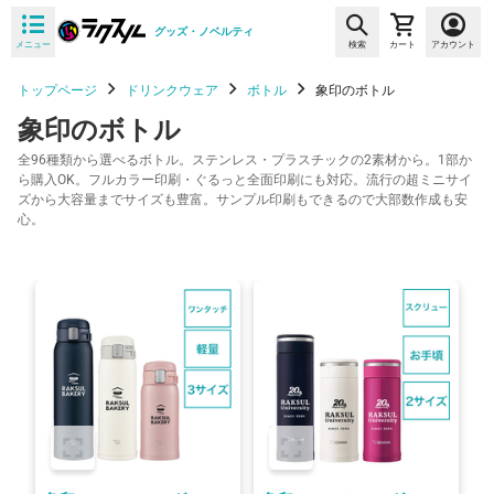
グッズ・ノベルティ
メニュー
検索
カート
アカウント
トップページ
ドリンクウェア
ボトル
象印のボトル
象印のボトル
全96種類から選べるボトル。ステンレス・プラスチックの2素材から。1部か
ら購入OK。フルカラー印刷・ぐるっと全面印刷にも対応。流行の超ミニサイ
ズから大容量までサイズも豊富。サンプル印刷もできるので大部数作成も安
心。