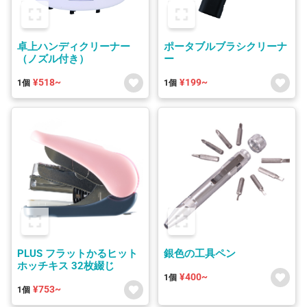
卓上ハンディクリーナー
ポータブルブラシクリーナ
（ノズル付き）
ー
¥518~
¥199~
1個
1個
PLUS フラットかるヒット
銀色の工具ペン
ホッチキス 32枚綴じ
¥400~
1個
¥753~
1個