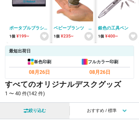
ポータブルブラシク
ベビープランツ ハ
銀色の工具ペン
リーナー
ーブのミニ栽培キッ
¥199~
¥235~
¥400~
1個
1個
1個
ト
最短出荷日
単色印刷
フルカラー印刷
08月26日
08月26日
すべてのオリジナルデスクグッズ
1 〜
40 件
(142 件)
絞り込む