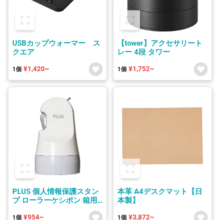
USBカップウォーマー ス
【tower】アクセサリート
クエア
レー 4段 タワー
¥1,420~
¥1,752~
1個
1個
PLUS 個人情報保護スタン
本革 A4デスクマット【日
プ ローラーケシポン 箱用
本製】
オープナー
¥954~
¥3,872~
1個
1個