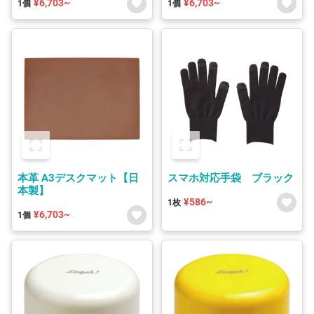
¥6,703~
¥6,703~
1個
1個
本革 A3デスクマット【日
スマホ対応手袋 ブラック
本製】
¥586~
1枚
¥6,703~
1個