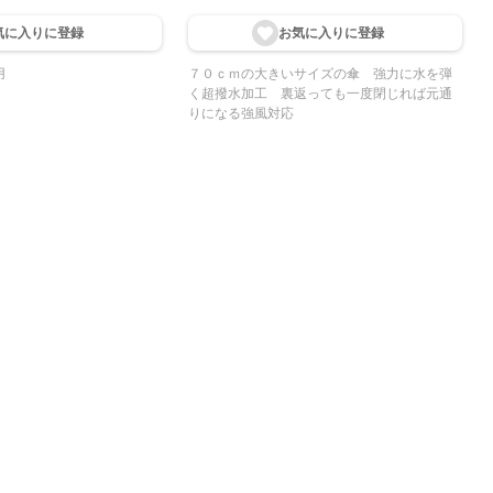
気に入りに登
録
お気に入りに登
録
用
７０ｃｍの大きいサイズの傘 強力に水を弾
く超撥水加工 裏返っても一度閉じれば元通
りになる強風対応