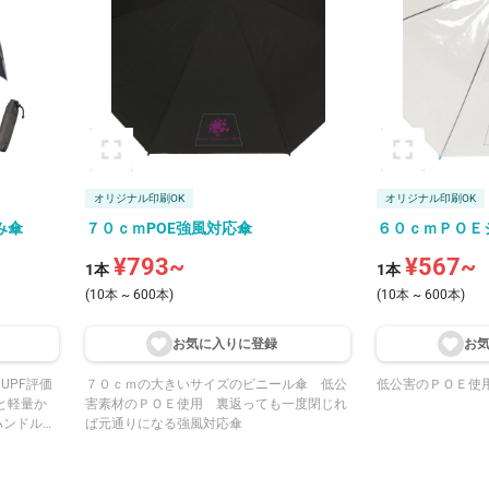
て便利です。 また上部が半分ほど空いている
仕様で、柄の長い
き、 多種多様な形状に対応することができま
す。 収納ケース、本体傘パネルに単色または
フルカラー印刷で名入れ
は名入れ範囲が大
記念品や アニメ・アーティストなどのエンタ
メ物販としてもお
オリジナル印刷OK
オリジナル印刷OK
み傘
７０ｃｍPOE強風対応傘
６０ｃｍＰＯＥ
¥793~
¥567~
1本
1本
(10本 ~ 600本)
(10本 ~ 600本)
お気に入りに登
録
お
UPF評価
７０ｃｍの大きいサイズのビニール傘 低公
低公害のＰＯＥ使
gと軽量か
害素材のＰＯＥ使用 裏返っても一度閉じれ
ハンドルが
ば元通りになる強風対応傘
リップ部分
とができ、
もついてい