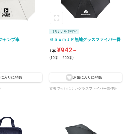
オリジナル印刷OK
ジャンプ傘
６５ｃｍＪＰ無地グラスファイバー骨
¥942~
1本
(10本 ~ 600本)
気に入りに登
録
お気に入りに登
録
用
丈夫で折れにくいグラスファイバー骨使用