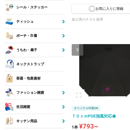
シール・ステッカー
お気に入りに登
録
低公害のＰＯＥ使用
ティッシュ
ポーチ・巾着
5
うちわ・扇子
ネックストラップ
容器・包装資材
ファッション雑貨
生活雑貨
オリジナル印刷OK
７０ｃｍPOE強風対応傘
キッチン用品
¥793~
1本