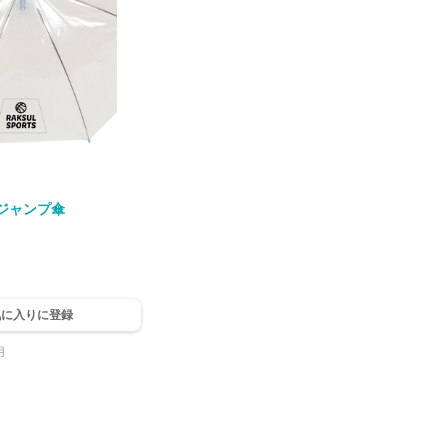
傘袋は極力名入れ範囲が広く取れるよう、マ
折りたたみ傘なども収納で
チがなくスリットの幅も狭くしています。 小
さめサイズなので女性向けのノベルティや物
販品におすすめです。
ができ、 収納ケース
きめにとれるため、企業の
すすめです。
ジャンプ傘
気に入りに登
録
用