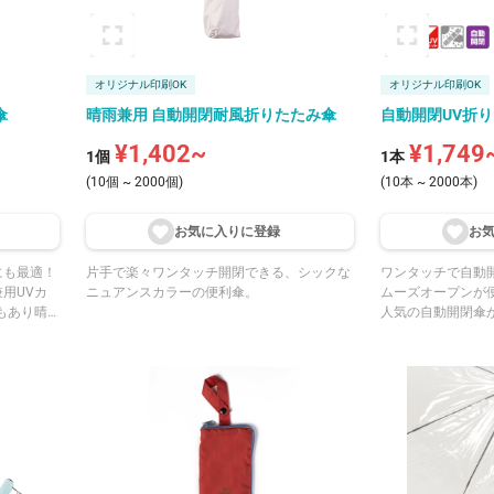
オリジナル印刷OK
オリジナル印刷OK
傘
晴雨兼用 自動開閉耐風折りたたみ傘
自動開閉UV折
¥1,402~
¥1,749
1個
1本
(10個 ~ 2000個)
(10本 ~ 2000本)
お気に入りに登
録
お
にも最適！
片手で楽々ワンタッチ開閉できる、シックな
ワンタッチで自動
用UVカ
ニュアンスカラーの便利傘。
ムーズオープンが
もあり晴
人気の自動開閉傘
だけます。
りました。 UVカット率は95％以上と実用性
にも優れています。 また自動開閉シリー
でも安価かつ ベーシックで使いやすいブラッ
ク・ネイビーの2
案が可能です。 傘袋と本体傘パネルに印刷が
単色またはフルカ
オリジナルロゴを
ント物販、ビジネ
けます。