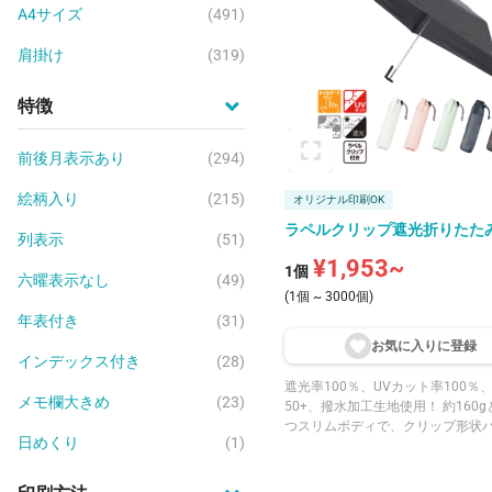
A4サイズ
(491)
肩掛け
(319)
特徴
前後月表示あり
(294)
絵柄入り
(215)
オリジナル印刷OK
ラペルクリップ遮光折りたた
列表示
(51)
¥1,953~
1個
六曜表示なし
(49)
(1個 ~ 3000個)
年表付き
(31)
お気に入りに登
録
インデックス付き
(28)
遮光率100％、UVカット率100％、
メモ欄大きめ
(23)
50+、撥水加工生地使用！ 約160
つスリムボディで、クリップ形状
日めくり
(1)
特徴の遮光折りたたみ傘です。 ク
をバッグなどに掛けて持ち運ぶこ
またハンドルの内側には滑り止め