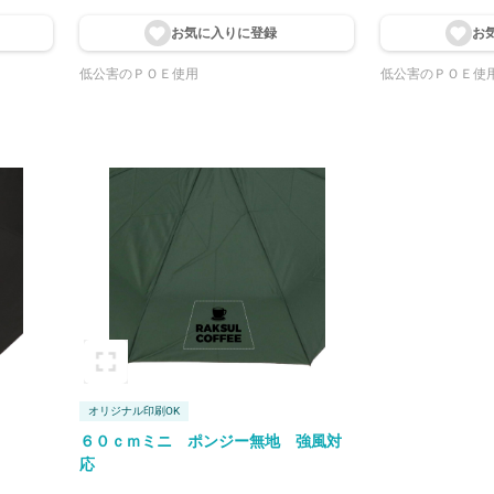
お気に入りに登
録
お
低公害のＰＯＥ使用
低公害のＰＯＥ使
オリジナル印刷OK
６０ｃｍミニ ポンジー無地 強風対
応