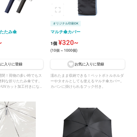
オリジナル印刷OK
りたたみ傘
マルチ傘カバー
~
¥320~
1個
(10個 ~ 1000個)
気に入りに登
録
お気に入りに登
録
開閉！荷物の多い時でもス
濡れたまま収納できる！ペットボトルホルダ
便利な折りたたみ傘です。
ーやタオルとしても使えるマルチ傘カバー。
がUVカット加工付きにな
カバンに掛けられるフック付き。
ズ内
色展開なので、幅広いご提
ラーにて印刷が可能です。
入れたノベルティや、イベ
スシーンにもご提案いただ