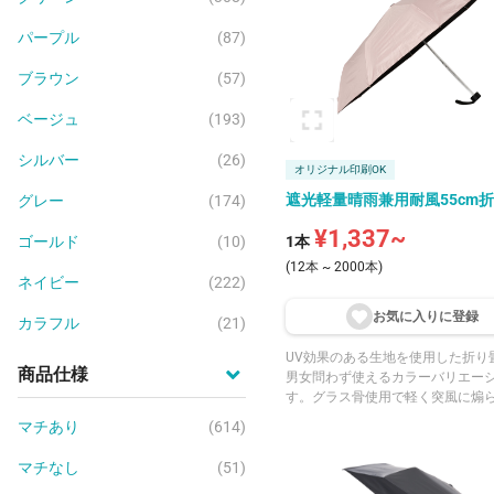
パープル
(87)
ブラウン
(57)
ベージュ
(193)
シルバー
(26)
オリジナル印刷OK
遮光軽量晴雨兼用耐風55cm折
グレー
(174)
¥1,337~
ゴールド
(10)
1本
(12本 ~ 2000本)
ネイビー
(222)
お気に入りに登
録
カラフル
(21)
UV効果のある生地を使用した折り
商品仕様
男女問わず使えるカラーバリエー
す。グラス骨使用で軽く突風に煽
る程度は耐えられます。
マチあり
(614)
マチなし
(51)