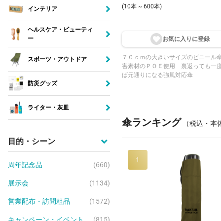
(10本 ~ 600本)
インテリア
ヘルスケア・ビューティ
ー
お気に入りに登
録
７０ｃｍの大きいサイズのビニール
スポーツ・アウトドア
害素材のＰＯＥ使用 裏返っても一
ば元通りになる強風対応傘
防災グッズ
ライター・灰皿
傘ランキング
（税込・本
目的・シーン
1
周年記念品
(660)
展示会
(1134)
営業配布・訪問粗品
(1572)
キャンペーン・イベント
(815)