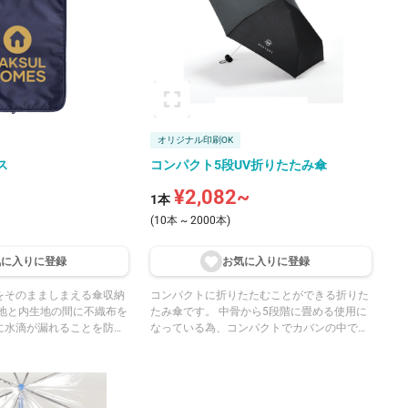
オリジナル印刷OK
ス
コンパクト5段UV折りたたみ傘
¥2,082~
1本
(10本 ~ 2000本)
気に入りに登
録
お気に入りに登
録
をそのまましまえる傘収納
コンパクトに折りたたむことができる折りた
たみ傘です。 中骨から5段階に畳める使用に
に水滴が漏れることを防
なっている為、コンパクトでカバンの中でか
さばりません。 晴雨兼用傘でUVカット機能
ット付きでフ
が付いているので、日傘としてもご利用頂け
そのまま収納ができ、 替
ます。 色展開は4色で、新たに大人かわいい
物をいれておくこともでき
グレーとスモークブルーを展開しています。