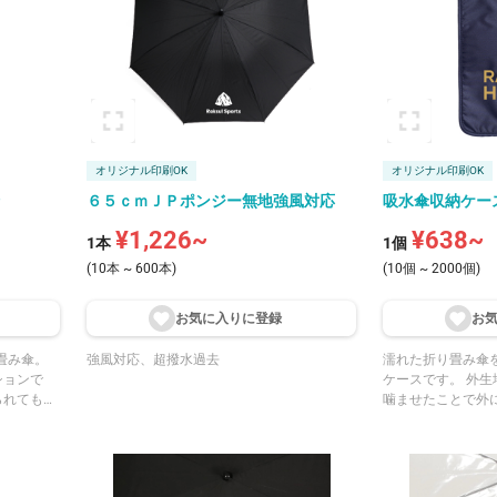
オリジナル印刷OK
オリジナル印刷OK
６５ｃｍＪＰポンジー無地強風対応
吸水傘収納ケー
¥1,226~
¥638~
1本
1個
(10本 ~ 600本)
(10個 ~ 2000個)
お気に入りに登
録
お
畳み傘。
強風対応、超撥水過去
濡れた折り畳み傘
ションで
ケースです。 外生地と内生地の間に不織布を
られてもあ
噛ませたことで外
ぎ、 マイクロファイバー×不織布でしっかり
と吸水もしてくれます。 外ポケ
ァスナーを綴じずに
えの靴下などの小