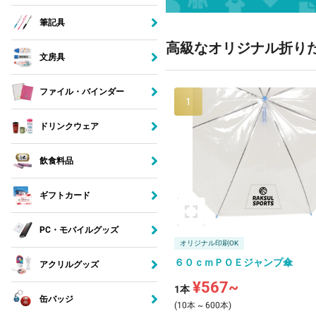
筆記具
高級なオリジナル折り
文房具
ファイル・バインダー
1
ドリンクウェア
飲食料品
ギフトカード
PC・モバイルグッズ
オリジナル印刷OK
６０ｃｍＰＯＥジャンプ傘
アクリルグッズ
¥567~
1本
缶バッジ
(10本 ~ 600本)