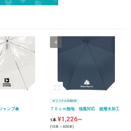
4
オリジナル印刷OK
ジャンプ傘
７０ｃｍ無地 強風対応 超撥水加工
¥1,226~
1本
(10本 ~ 600本)