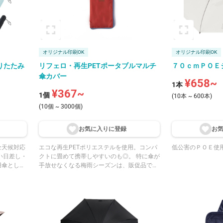
オリジナル印刷OK
オリジナル印刷OK
りたたみ
リフェロ・再生PETポータブルマルチ
７０ｃｍＰＯＥ
傘カバー
¥658~
1本
¥367~
1個
(10本 ~ 600本)
(10個 ~ 3000個)
お気に入りに登
録
お
全天候対応
エコな再生PETポリエステルを使用。コンパ
低公害のＰＯＥ使
い日差し・
クトに畳めて携帯しやすいのも◎。 特に傘が
用傘として
手放せなくなる梅雨シーズンは、販促品でも
効果があ
傘が大人気。傘関連のノベルティで差をつけ
ます。 本
るなら、傘ならではの問題に着目した便利な
元部分にも
アイデア機能など、利便性をプラスしたアイ
でき、より
デムでワンランク上のアピールを。
製作いただ