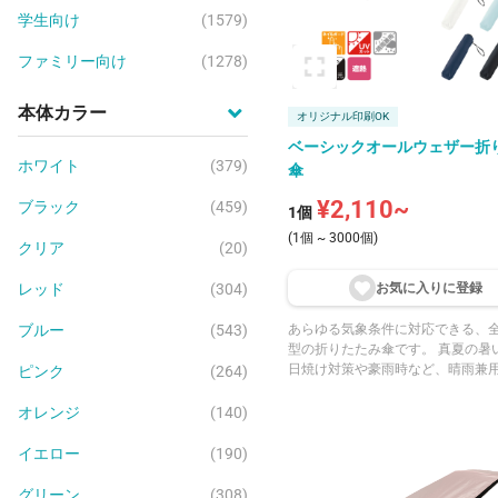
学生向け
(1579)
ファミリー向け
(1278)
本体カラー
オリジナル印刷OK
ベーシックオールウェザー折
ホワイト
(379)
傘
¥2,110~
ブラック
(459)
1個
(1個 ~ 3000個)
クリア
(20)
レッド
(304)
お気に入りに登
録
ブルー
(543)
あらゆる気象条件に対応できる、
型の折りたたみ傘です。 真夏の暑
日焼け対策や豪雨時など、晴雨兼
ピンク
(264)
便利にお使いいただけます。 遮熱
り、夏の熱い日差しから守ってくれ
オレンジ
(140)
体傘パネル、傘袋はもちろん、手
単色またはフルカラーで名入れが
イエロー
(190)
オリジナリティの高いアイテムを
けます。
グリーン
(308)