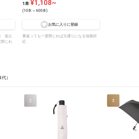
¥1,108~
1本
(10本 ~ 600本)
お気に入りに登
録
傘 低公
裏返っても一度閉じれば元通りになる強風対
度閉じれ
応
体代）
2
3