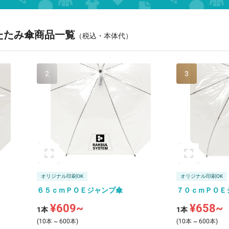
たたみ傘商品一覧
（税込・本体代）
2
3
オリジナル印刷OK
オリジナル印刷OK
６５ｃｍＰＯＥジャンプ傘
７０ｃｍＰＯＥ
¥609~
¥658~
1本
1本
(10本 ~ 600本)
(10本 ~ 600本)