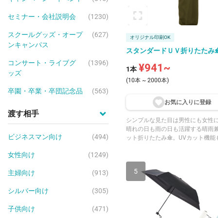
セミナー・会社説明会
(1230)
スクールグッズ・オープ
(627)
オリジナル印刷OK
ンキャンパス
スタンダードＵＶ折りたたみ
コンサート・ライブグ
(1396)
¥941~
1本
ッズ
(10本 ~ 2000本)
卒園・卒業・卒団記念品
(563)
お気に入りに登
録
渡す相手
シンプルな見た目は男性にも女性
晴れの日も雨の日も活躍する晴雨兼
ビジネスマン向け
(494)
ット折りたたみ傘。UVカット機能
雨兼用で日傘としてもご使用いた
女性向け
(1249)
5
主婦向け
(913)
シルバー向け
(305)
子供向け
(471)