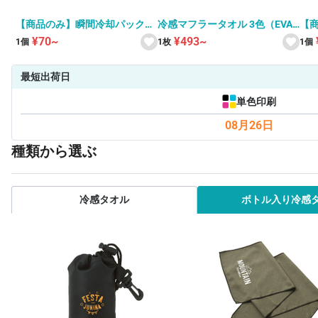
【商品のみ】瞬間冷却パック
冷感マフラータオル 3色（EVA
【商
ホワイト
ポーチ入り）
¥70~
¥493~
1個
1枚
1個
最短出荷日
単色印刷
08月26日
種類から選ぶ
冷感タオル
ボトル入り冷感