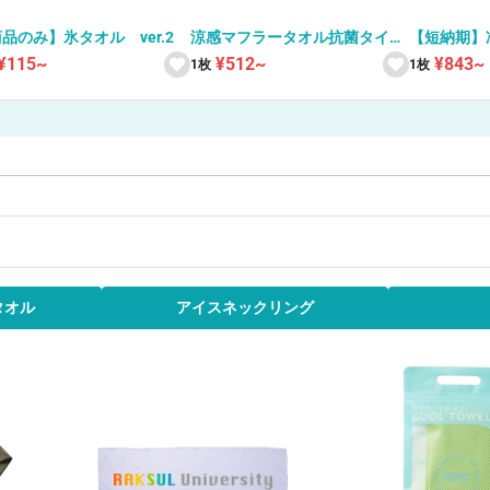
品のみ】氷タオル ver.2
涼感マフラータオル抗菌タイプ
【短納期】
（ボトルケース付）
ス 全面フ
¥115~
¥512~
¥843~
1枚
1枚
タオル
アイスネックリング