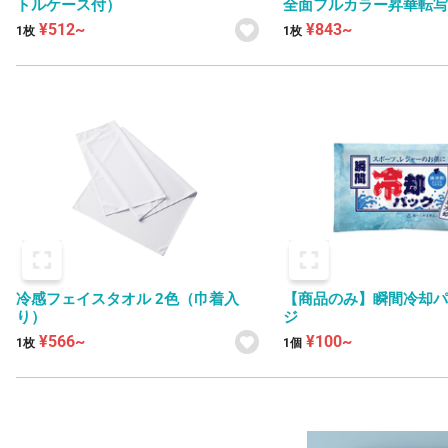
トルケース付）
全面フルカラー昇華転
¥512~
¥843~
1枚
1枚
冷感フェイスタオル 2色（巾着入
【商品のみ】瞬間冷却
り）
ジ
¥566~
¥100~
1枚
1個