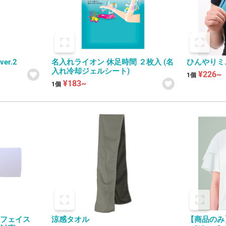
r.2
名入れライオン 休足時間 ２枚入 (名
ひんやりミ
入れ冷却ジェルシート)
¥226~
1個
¥183~
1個
・フェイス
涼感タオル
【商品のみ