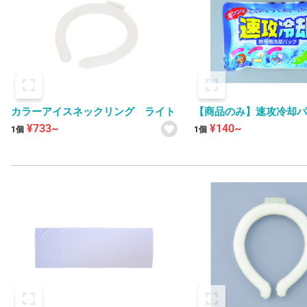
カラーアイスネックリング ライト
【商品のみ】速攻冷却
¥733~
¥140~
1個
1個