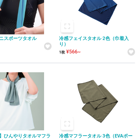
ニスポーツタオル
冷感フェイスタオル 2色（巾着入
り）
¥566~
1枚
】ひんやりタオルマフラ
冷感マフラータオル 3色（EVAポー