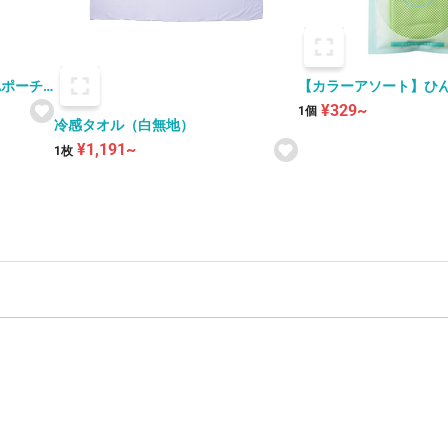
Aポーチ
【カラーアソート】ひ
オル
¥329~
1個
冷感タオル（白無地）
¥1,191~
1枚