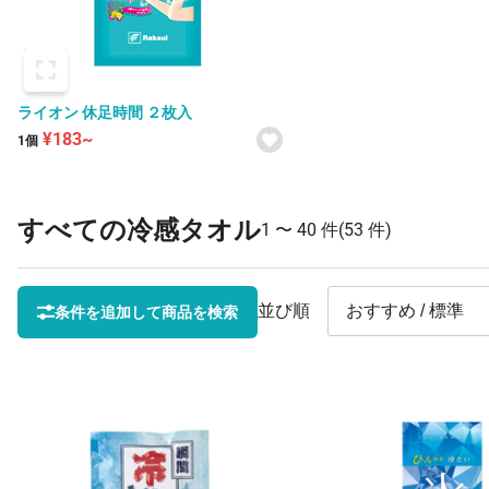
ライオン 休足時間 ２枚入
¥183~
1個
すべての冷感タオル
1 〜
40 件
(53 件)
並び順
条件を追加して商品を検索