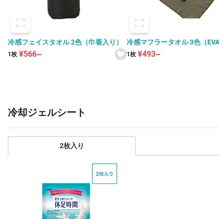
冷感フェイスタオル 2色（巾着入り）
冷感マフラータオル 3色（EV
入り）
¥566~
¥493~
1枚
1枚
冷却ジェルシート
2枚入り