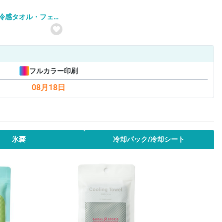
冷感タオル・フェイ
ルカラー昇華転写対応
フルカラー印刷
08月18日
氷嚢
冷却パック/冷却シート