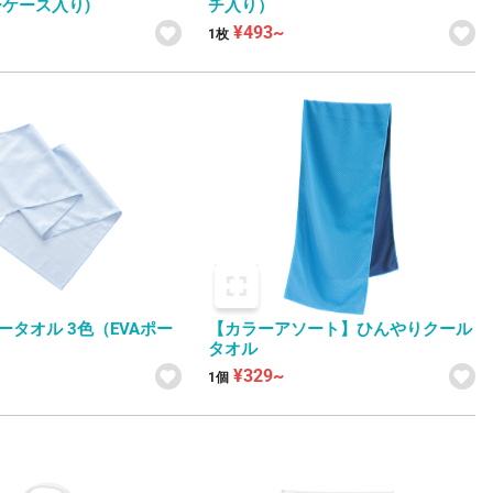
ーケース入り)
チ入り）
¥493~
1枚
タオル 3色（EVAポー
【カラーアソート】ひんやりクール
タオル
¥329~
1個