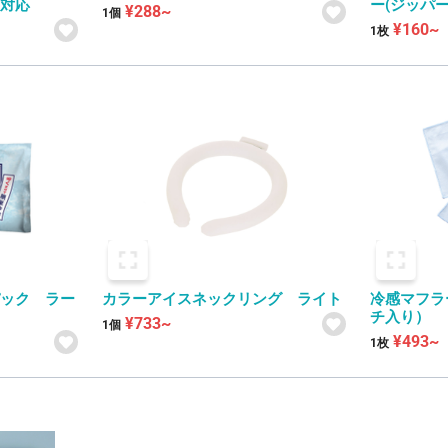
写対応
ー(ジッパ
¥288~
1個
¥160~
1枚
パック ラー
カラーアイスネックリング ライト
冷感マフラー
チ入り）
¥733~
1個
¥493~
1枚