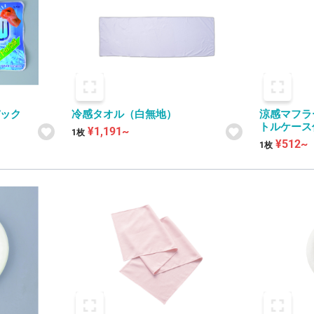
パック
冷感タオル（白無地）
涼感マフラ
トルケース
¥1,191~
1枚
¥512~
1枚