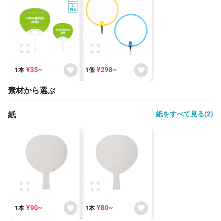
¥35~
¥298~
1本
1個
素材から選ぶ
紙
紙をすべて見る(2)
¥90~
¥80~
1本
1本