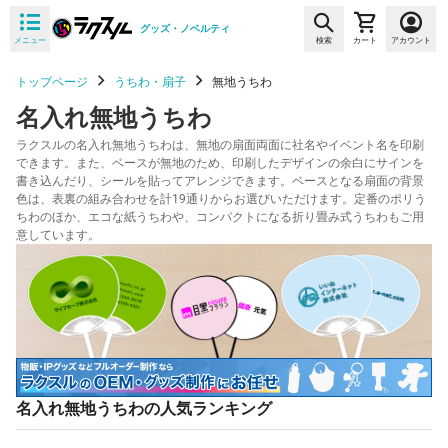
グッズ・ノベルティ
メニュー
検索
カート
アカウント
トップページ
うちわ・扇子
無地うちわ
名入れ無地うちわ
ラクスルの名入れ無地うちわは、無地の扇面両面に社名やイベント名を印刷
できます。また、ベースが無地のため、印刷したデザインの余白にサインを
書き込んだり、シールを貼ってアレンジできます。ベースとなる扇面の背景
色は、表裏の組み合わせを計19通りからお選びいただけます。定番のポリう
ちわのほか、エコな紙うちわや、コンパクトになる折り畳み式うちわもご用
意しています。
名入れ無地うちわの人気ランキング