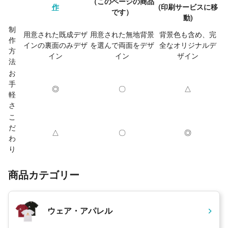
（このページの商品
作
(印刷サービスに移
です）
動)
制
用意された既成デザ
用意された無地背景
背景色も含め、完
作
インの裏面のみデザ
を選んで両面をデザ
全なオリジナルデ
方
イン
イン
ザイン
法
お
手
◎
〇
△
軽
さ
こ
だ
△
〇
◎
わ
り
商品カテゴリー
ウェア・アパレル