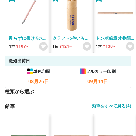
削らずに書けるスリ
クラフト6色いろえ
トンボ鉛筆 木物語
ムペンシル TF-
んぴつ V010557
リサイクル鉛筆
¥107~
¥121~
¥130~
1本
1個
1本
0137
最短出荷日
単色印刷
フルカラー印刷
08月26日
09月14日
種類から選ぶ
鉛筆
鉛筆をすべて見る(4)