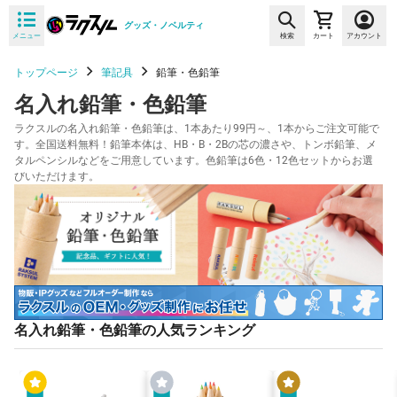
グッズ・ノベルティ
メニュー
検索
カート
アカウント
トップページ
筆記具
鉛筆・色鉛筆
名入れ鉛筆・色鉛筆
ラクスルの名入れ鉛筆・色鉛筆は、1本あたり99円～、1本からご注文可能で
す。全国送料無料！鉛筆本体は、HB・B・2Bの芯の濃さや、トンボ鉛筆、メ
タルペンシルなどをご用意しています。色鉛筆は6色・12色セットからお選
びいただけます。
名入れ鉛筆・色鉛筆の人気ランキング