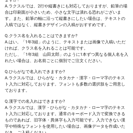
A.ラクスルでは、2行や縦書きにも対応しておりますが、鉛筆の場
合は印刷面が小さいため、小さな文字は潰れる恐れがございま
す。また、鉛筆の軸に沿って縦書きにしたい場合は、テキストの
入稿ではなく、縦書きデザインの入稿がおすすめです。
Q.クラス名を入れることはできますか?
A.はい。「1年3組」のように、テキストまたは画像で入稿いただ
ければ、クラス名を入れることは可能です。
ただし、「1年3組 山田太郎」のように1本ずつ異なる個人名を入
れたい場合は、お名前ごとに個別でご注文ください。
Q.ひらがなで名入れできますか?
A.ラクスルでは、ひらがな・カタカナ・漢字・ローマ字のテキス
ト入力に対応しております。フォントも多数の選択肢をご用意し
ております。
Q.漢字での名入れはできますか?
A.ラクスルでは、漢字・ひらがな・カタカナ・ローマ字のテキス
ト入力に対応しております。通常のキーボード入力で変換できる
ものであれば、旧字体・異体字も入力可能です。入力できない漢
字や特殊なフォントを使用したい場合は、画像データを作成いた
だき、ご入稿ください。