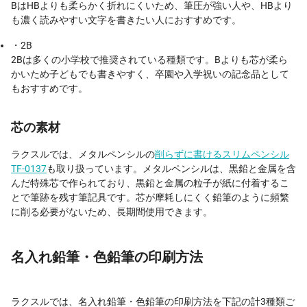
BはHBよりも柔らかく折れにくいため、筆圧が強い人や、HBより
も濃く読みやすい文字を書きたい人におすすめです。
・2B
2Bは多くの小学校で推奨されている種類です。Bよりも芯が柔ら
かいため子どもでも書きやすく、卒園や入学祝いの記念品として
もおすすめです。
芯の素材
ラクスルでは、メタルペンシルの
削らずに書けるスリムペンシル
TF-0137
も取り扱っています。メタルペンシルは、黒鉛と金属を含
んだ特殊芯で作られており、黒鉛と金属の粒子が紙に付着するこ
とで筆跡を残す筆記具です。芯が摩耗しにくく鉛筆のように頻繁
に削る必要がないため、長期間使用できます。
名入れ鉛筆・色鉛筆の印刷方法
ラクスルでは、名入れ鉛筆・色鉛筆の印刷方法を下記の計3種類ご