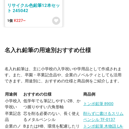
リサイクル色鉛筆12本セッ
ト 245042
¥227~
1個
名入れ鉛筆の用途別おすすめ仕様
名入れ鉛筆は、主に小学校の入学祝いや学用品として作成されま
す。また、卒園・卒業記念品や、企業のノベルティとしても活用
できます。用途別に、おすすめの仕様と商品例をご紹介します。
用途例
おすすめの仕様
商品例
小学校入
低学年でも筆記しやすい2B、か
トンボ鉛筆 8900
学祝い
つ握りやすい六角形軸
卒業記念
芯を削る必要のない、長く使え
削らずに書けるスリム
品
るメタルペンシル
ペンシル TF-0137
企業のノ
BまたはHB、環境を配慮したリ
トンボ鉛筆 木物語 LA-