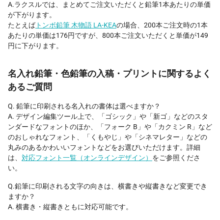
A.ラクスルでは、まとめてご注文いただくと鉛筆1本あたりの単価
が下がります。
たとえば
トンボ鉛筆 木物語 LA-KEA
の場合、200本ご注文時の1本
あたりの単価は176円ですが、800本ご注文いただくと単価が149
円に下がります。
名入れ鉛筆・色鉛筆の入稿・プリントに関するよく
あるご質問
Q. 鉛筆に印刷される名入れの書体は選べますか？
A. デザイン編集ツール上で、「ゴシック」や「新ゴ」などのスタ
ンダードなフォントのほか、「フォーク B」や「カクミン R」など
のおしゃれなフォント、「くもやじ」や「シネマレター」などの
丸みのあるかわいいフォントなどをお選びいただけます。詳細
は、
対応フォント一覧（オンラインデザイン）
をご参照くださ
い。
Q.鉛筆に印刷される文字の向きは、横書きや縦書きなど変更でき
ますか？
A. 横書き・縦書きともに対応可能です。