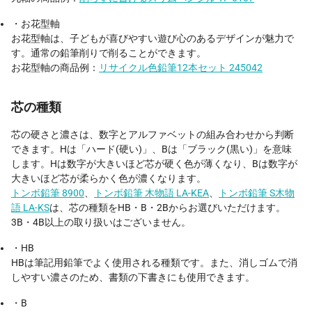
・お花型軸
お花型軸は、子どもが喜びやすい遊び心のあるデザインが魅力で
す。通常の鉛筆削りで削ることができます。
お花型軸の商品例：
リサイクル色鉛筆12本セット 245042
芯の種類
芯の硬さと濃さは、数字とアルファベットの組み合わせから判断
できます。Hは「ハード(硬い)」、Bは「ブラック(黒い)」を意味
します。Hは数字が大きいほど芯が硬く色が薄くなり、Bは数字が
大きいほど芯が柔らかく色が濃くなります。
トンボ鉛筆 8900
、
トンボ鉛筆 木物語 LA-KEA
、
トンボ鉛筆 S木物
語 LA-KS
は、芯の種類をHB・B・2Bからお選びいただけます。
3B・4B以上の取り扱いはございません。
・HB
HBは筆記用鉛筆でよく使用される種類です。また、消しゴムで消
しやすい濃さのため、書類の下書きにも使用できます。
・B