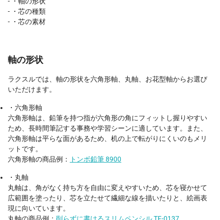
- ・軸の形状
- ・芯の種類
- ・芯の素材
軸の形状
ラクスルでは、軸の形状を六角形軸、丸軸、お花型軸からお選び
いただけます。
・六角形軸
六角形軸は、鉛筆を持つ指が六角形の角にフィットし握りやすい
ため、長時間筆記する事務や学習シーンに適しています。また、
六角形軸は平らな面があるため、机の上で転がりにくいのもメリ
ットです。
六角形軸の商品例：
トンボ鉛筆 8900
・丸軸
丸軸は、角がなく持ち方を自由に変えやすいため、芯を寝かせて
広範囲を塗ったり、芯を立たせて繊細な線を描いたりと、絵画表
現に向いています。
丸軸の商品例：
削らずに書けるスリムペンシル TF-0137