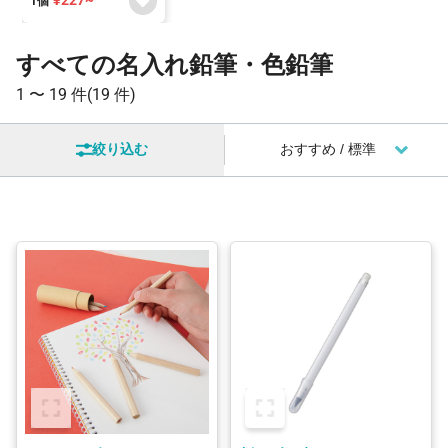
¥227~
1個
すべての名入れ鉛筆・色鉛筆
1 〜
19 件
(19 件)
絞り込む