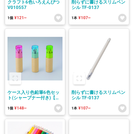
クラフト6色いろえんぴつ
削らずに書けるスリムペン
V010557
シル TF-0137
¥121~
¥107~
1個
1本
ケース入り色鉛筆6色セッ
削らずに書けるスリムペン
ト(シャープナー付き)【カ
シル TF-0137
ラーアソート】 251052
¥148~
¥107~
1個
1本