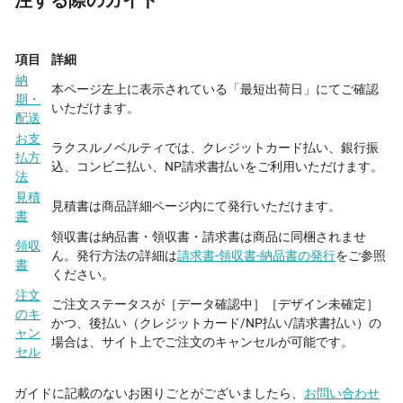
項目
詳細
納
本ページ左上に表示されている「最短出荷日」にてご確認
期・
いただけます。
配送
お支
ラクスルノベルティでは、クレジットカード払い、銀行振
払方
込、コンビニ払い、NP請求書払いをご利用いただけます。
法
見積
見積書は商品詳細ページ内にて発行いただけます。
書
領収書は納品書・領収書・請求書は商品に同梱されませ
領収
ん。発行方法の詳細は
請求書-領収書-納品書の発行
をご参照
書
ください。
注文
ご注文ステータスが［データ確認中］［デザイン未確定］
のキ
かつ、後払い（クレジットカード/NP払い/請求書払い）の
ャン
場合は、サイト上でご注文のキャンセルが可能です。
セル
ガイドに記載のないお困りごとがございましたら、
お問い合わせ