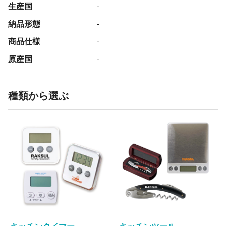
生産国
-
納品形態
-
商品仕様
-
原産国
-
種類から選ぶ