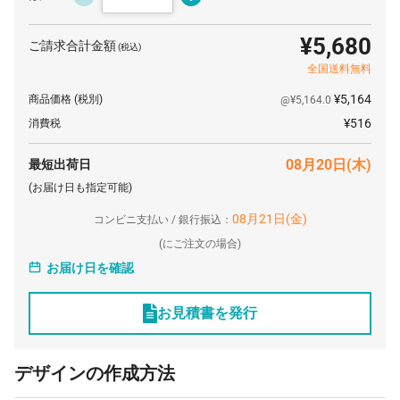
80 枚
¥4,155
¥0
¥332,464
¥5,680
ご請求合計金額
(税込)
90 枚
¥4,140
¥0
¥372,636
全国送料無料
100 枚
¥4,127
¥0
¥412,720
¥5,164
商品価格
(税別)
@¥5,164.0
200 枚
¥4,094
¥0
¥818,840
¥516
消費税
300 枚
¥4,052
¥0
¥1,215,720
08月20日(木)
最短出荷日
400 枚
¥4,010
¥0
¥1,604,240
(お届け日も指定可能)
500 枚
¥3,984
¥0
¥1,992,100
08月21日(金)
コンビニ支払い / 銀行振込：
1000 枚
¥3,916
¥0
¥3,916,000
(
にご注文の場合)
お届け日を確認
お見積書を発行
デザインの作成方法