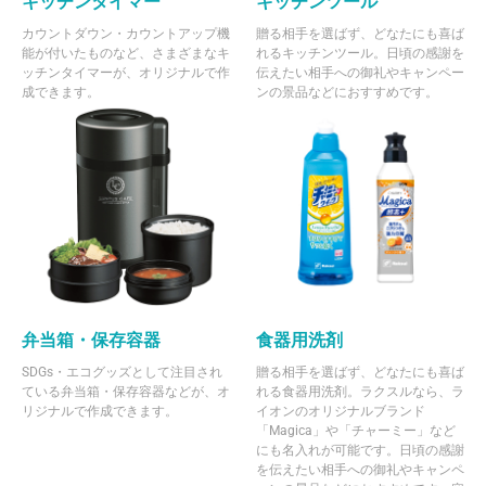
キッチンタイマー
キッチンツール
カウントダウン・カウントアップ機
贈る相手を選ばず、どなたにも喜ば
能が付いたものなど、さまざまなキ
れるキッチンツール。日頃の感謝を
ッチンタイマーが、オリジナルで作
伝えたい相手への御礼やキャンペー
成できます。
ンの景品などにおすすめです。
弁当箱・保存容器
食器用洗剤
SDGs・エコグッズとして注目され
贈る相手を選ばず、どなたにも喜ば
ている弁当箱・保存容器などが、オ
れる食器用洗剤。ラクスルなら、ラ
リジナルで作成できます。
イオンのオリジナルブランド
「Magica」や「チャーミー」など
にも名入れが可能です。日頃の感謝
を伝えたい相手への御礼やキャンペ