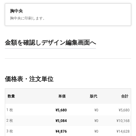
胸中央
胸中央に印刷します。
金額を確認しデザイン編集画面へ
価格表・注文単位
数量
単価
版代
合計
1 枚
¥5,680
¥0
¥5,680
2 枚
¥5,084
¥0
¥10,168
3 枚
¥4,876
¥0
¥14,628