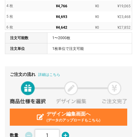
4 枚
¥4,766
¥0
¥19,065
5 枚
¥4,693
¥0
¥23,468
6 枚
¥4,642
¥0
¥27,852
注文可能数
1〜2000枚
7 枚
¥4,601
¥0
¥32,209
注文単位
1枚単位で注文可能
8 枚
¥4,567
¥0
¥36,537
9 枚
¥4,537
¥0
¥40,837
10 枚
¥4,510
¥0
¥45,100
ご注文の流れ
詳細はこちら
20 枚
¥4,438
¥0
¥88,770
30 枚
¥4,353
¥0
¥130,614
40 枚
¥4,276
¥0
¥171,072
50 枚
デザイン編集画面へ
¥4,204
¥0
¥210,210
(データのアップロードもこちら)
60 枚
¥4,187
¥0
¥251,262
70 枚
¥4,171
¥0
¥291,984
数量