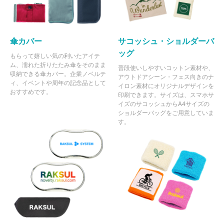
傘カバー
サコッシュ・ショルダーバ
ッグ
もらって嬉しい気の利いたアイテ
ム、濡れた折りたたみ傘をそのまま
普段使いしやすいコットン素材や、
収納できる傘カバー。企業ノベルテ
アウトドアシーン・フェス向きのナ
ィ、イベントや周年の記念品として
イロン素材にオリジナルデザインを
おすすめです。
印刷できます。サイズは、スマホサ
イズのサコッシュからA4サイズの
ショルダーバッグをご用意していま
す。