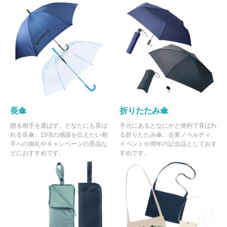
長傘
折りたたみ傘
贈る相手を選ばず、どなたにも喜ば
手元にあるとなにかと便利で喜ばれ
れる長傘。日頃の感謝を伝えたい相
る折りたたみ傘。企業ノベルティ、
手への御礼やキャンペーンの景品な
イベントや周年の記念品としておす
どにおすすめです。
すめです。