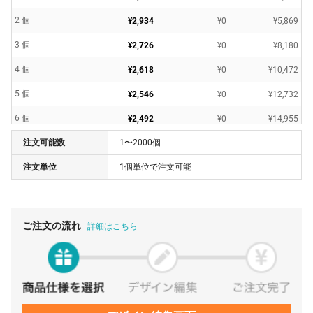
2 個
¥2,934
¥0
¥5,869
3 個
¥2,726
¥0
¥8,180
4 個
¥2,618
¥0
¥10,472
5 個
¥2,546
¥0
¥12,732
6 個
¥2,492
¥0
¥14,955
注文可能数
1〜2000個
7 個
¥2,451
¥0
¥17,163
注文単位
1個単位で注文可能
8 個
¥2,417
¥0
¥19,342
9 個
¥2,388
¥0
¥21,492
10 個
¥2,362
¥0
¥23,628
ご注文の流れ
詳細はこちら
20 個
¥2,290
¥0
¥45,804
30 個
¥2,204
¥0
¥66,132
40 個
¥2,128
¥0
¥85,140