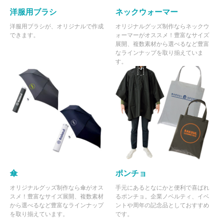
洋服用ブラシ
ネックウォーマー
洋服用ブラシが、オリジナルで作成
オリジナルグッズ制作ならネックウ
できます。
ォーマーがオススメ！豊富なサイズ
展開、複数素材から選べるなど豊富
なラインナップを取り揃えていま
す。
傘
ポンチョ
オリジナルグッズ制作なら傘がオス
手元にあるとなにかと便利で喜ばれ
スメ！豊富なサイズ展開、複数素材
るポンチョ。企業ノベルティ、イベ
から選べるなど豊富なラインナップ
ントや周年の記念品としておすすめ
を取り揃えています。
です。