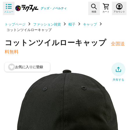
グッズ・ノベルティ
メニュー
検索
カート
アカウント
トップページ
ファッション雑貨
帽子
キャップ
コットンツイルローキャップ
コットンツイルローキャップ
全国送
料無料
お気に入りに登
録
共有する