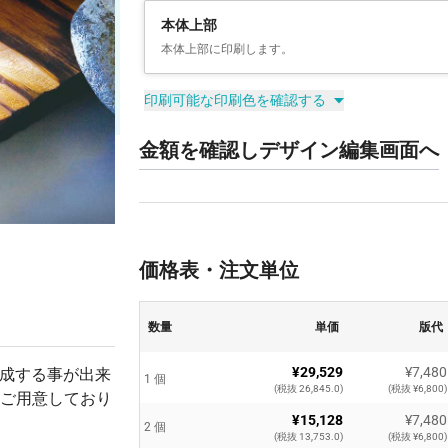
本体上部
本体上部に印刷します。
印刷可能な印刷色を確認する
金額を確認しデザイン編集画面へ
価格表・注文単位
数量
単価
版代
¥29,529
¥7,480
作成する事が出来
1 個
(税抜 26,845.0)
(税抜 ¥6,800)
ご用意しており
¥15,128
¥7,480
2 個
(税抜 13,753.0)
(税抜 ¥6,800)