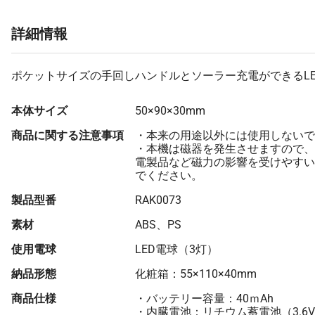
詳細情報
ポケットサイズの手回しハンドルとソーラー充電ができるL
本体サイズ
50×90×30mm
商品に関する注意事項
・本来の用途以外には使用しないで
・本機は磁器を発生させますので、
電製品など磁力の影響を受けやすい
でください。
製品型番
RAK0073
素材
ABS、PS
使用電球
LED電球（3灯）
納品形態
化粧箱：55×110×40mm
商品仕様
・バッテリー容量：40ｍAh
・内臓電池：リチウム蓄電池（3.6V/