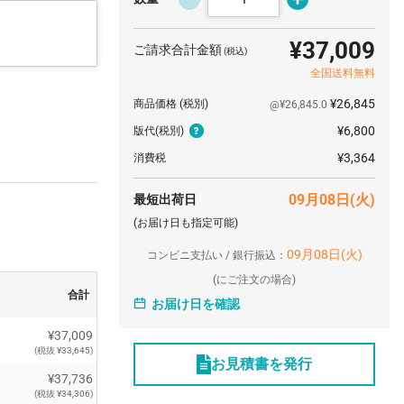
¥37,009
ご請求合計金額
(税込)
全国送料無料
¥26,845
商品価格
(税別)
@¥26,845.0
¥6,800
版代
(税別)
¥3,364
消費税
09月08日(火)
最短出荷日
(お届け日も指定可能)
09月08日(火)
コンビニ支払い / 銀行振込：
(
にご注文の場合)
合計
お届け日を確認
¥37,009
(税抜 ¥33,645)
お見積書を発行
¥37,736
(税抜 ¥34,306)