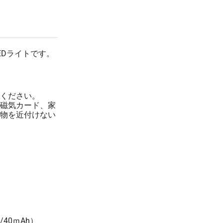
¥844
¥7,480
300 個
(税抜 768.0)
(税抜 ¥6,800)
¥837
¥7,480
500 個
(税抜 761.0)
(税抜 ¥6,800)
¥831
¥7,480
EDライトです。
1000 個
(税抜 756.0)
(税抜 ¥6,800)
ください。
磁気カード、家
物を近付けない
40ｍAh）