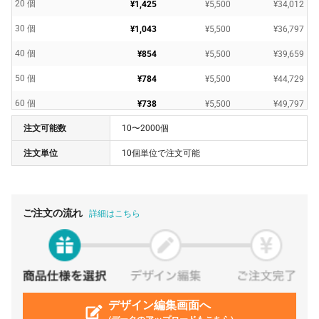
20 個
¥1,425
¥5,500
¥34,012
30 個
¥1,043
¥5,500
¥36,797
40 個
¥854
¥5,500
¥39,659
50 個
¥784
¥5,500
¥44,729
60 個
¥738
¥5,500
¥49,797
注文可能数
10〜2000個
70 個
¥701
¥5,500
¥54,630
注文単位
10個単位で注文可能
80 個
¥677
¥5,500
¥59,709
90 個
¥658
¥5,500
¥64,799
100 個
¥631
¥5,500
¥68,634
ご注文の流れ
詳細はこちら
500 個
¥604
¥5,500
¥307,780
1000 個
¥593
¥5,500
¥598,928
デザイン編集画面へ