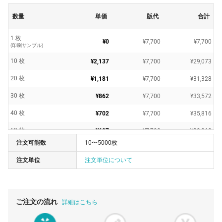
数量
単価
版代
合計
1 枚
¥0
¥7,700
¥7,700
(印刷サンプル)
10 枚
¥2,137
¥7,700
¥29,073
20 枚
¥1,181
¥7,700
¥31,328
30 枚
¥862
¥7,700
¥33,572
40 枚
¥702
¥7,700
¥35,816
50 枚
¥607
¥7,700
¥38,060
注文可能数
10〜5000枚
60 枚
¥543
¥7,700
¥40,304
注文単位
注文単位について
70 枚
¥498
¥7,700
¥42,581
80 枚
¥464
¥7,700
¥44,836
90 枚
¥437
¥7,700
¥47,102
ご注文の流れ
詳細はこちら
100 枚
¥401
¥7,700
¥47,850