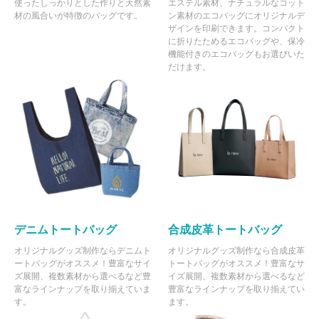
使ったしっかりとした作りと天然素
エステル素材、ナチュラルなコット
材の風合いが特徴のバッグです。
ン素材のエコバッグにオリジナルデ
ザインを印刷できます。コンパクト
に折りたためるエコバッグや、保冷
機能付きのエコバッグもお選びいた
だけます。
デニムトートバッグ
合成皮革トートバッグ
オリジナルグッズ制作ならデニムト
オリジナルグッズ制作なら合成皮革
ートバッグがオススメ！豊富なサイ
トートバッグがオススメ！豊富なサ
ズ展開、複数素材から選べるなど豊
イズ展開、複数素材から選べるなど
富なラインナップを取り揃えていま
豊富なラインナップを取り揃えてい
す。
ます。