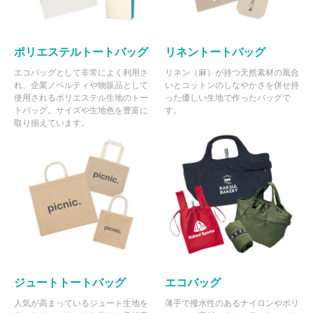
ポリエステルトートバッグ
リネントートバッグ
エコバッグとして非常によく利用さ
リネン（麻）が持つ天然素材の風合
れ、企業ノベルティや物販品として
いとコットンのしなやかさを併せ持
使用されるポリエステル生地のトー
った優しい生地で作ったバッグで
トバッグ。サイズや生地色を豊富に
す。
取り揃えています。
ジュートトートバッグ
エコバッグ
人気が高まっているジュート生地を
薄手で撥水性のあるナイロンやポリ