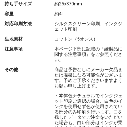
持ち手サイズ
約25x370mm
容量
約4L
対応印刷方法
シルクスクリーン印刷、インクジ
ェット印刷
生地素材
コットン（5オンス）
注意事項
本ページ下部に記載の『縫製品に
関する注意事項』をご参照くださ
い。
その他
商品は予告なしにメーカー欠品ま
たは廃盤になる可能性がございま
す。予めご了承くださいますよう
お願い申し上げます。
・本体色ナチュラルでインクジェ
ット印刷ご選択の場合、白色のイ
ンクを使用せず色が使用されてい
る部分のみ印刷を行います。白を
残したデータでご注文をいただい
た場合も、白い部分はインクが乗