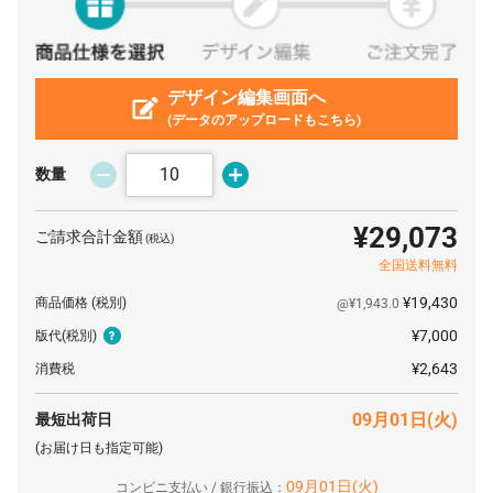
110 枚
¥385
¥7,700
¥50,050
120 枚
¥371
¥7,700
¥52,316
デザイン編集画面へ
130 枚
¥360
¥7,700
¥54,604
(データのアップロードもこちら)
140 枚
¥350
¥7,700
¥56,826
数量
150 枚
¥342
¥7,700
¥59,015
160 枚
¥335
¥7,700
¥61,380
¥29,073
ご請求合計金額
(税込)
170 枚
¥328
¥7,700
¥63,613
全国送料無料
180 枚
¥323
¥7,700
¥65,912
¥19,430
商品価格
(税別)
@¥1,943.0
¥7,000
版代
(税別)
190 枚
¥317
¥7,700
¥68,101
¥2,643
消費税
200 枚
¥313
¥7,700
¥70,400
300 枚
¥313
¥7,700
¥101,750
09月01日(火)
最短出荷日
(お届け日も指定可能)
400 枚
¥313
¥7,700
¥133,100
09月01日(火)
コンビニ支払い / 銀行振込：
500 枚
¥313
¥7,700
¥164,450