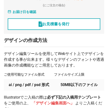
(
にご注文の場合)
750 枚
¥313
¥7,700
¥242,825
お届け日を確認
1000 枚
¥304
¥7,700
¥312,400
お見積書を発行
2000 枚
¥304
¥7,700
¥617,100
3000 枚
¥304
¥7,700
¥921,800
デザインの作成方法
4000 枚
¥304
¥7,700
¥1,226,500
5000 枚
¥304
¥7,700
¥1,531,200
デザイン編集ツールを使用してWebサイト上でデザインを
作成する事が出来ます。様々なデザインのフォントや透過
画像の作成機能などご用意しております。
ご使用可能なファイル形式
ファイルサイズ上限
ai / png / pdf / psd 形式
50MB以下のファイル
Illustratorでご入稿の際は
必ず下記の入稿用テンプレート
をご使用の上、
「デザイン編集画面へ」
よりご入稿くだ