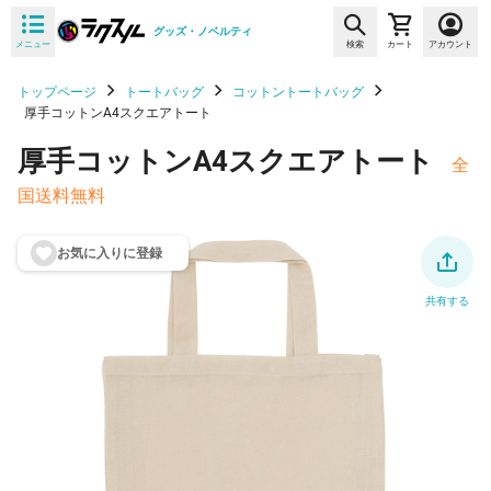
グッズ・ノベルティ
メニュー
検索
カート
アカウント
トップページ
トートバッグ
コットントートバッグ
厚手コットンA4スクエアトート
厚手コットンA4スクエアトート
全
国送料無料
お気に入りに登
録
共有する