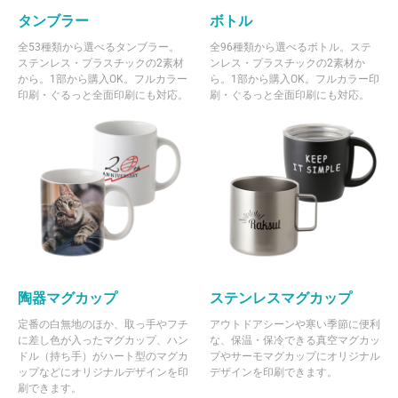
タンブラー
ボトル
全53種類から選べるタンブラー。
全96種類から選べるボトル。ステ
ステンレス・プラスチックの2素材
ンレス・プラスチックの2素材か
から。1部から購入OK。フルカラー
ら。1部から購入OK。フルカラー印
印刷・ぐるっと全面印刷にも対応。
刷・ぐるっと全面印刷にも対応。
陶器マグカップ
ステンレスマグカップ
定番の白無地のほか、取っ手やフチ
アウトドアシーンや寒い季節に便利
に差し色が入ったマグカップ、ハン
な、保温・保冷できる真空マグカッ
ドル（持ち手）がハート型のマグカ
プやサーモマグカップにオリジナル
ップなどにオリジナルデザインを印
デザインを印刷できます。
刷できます。