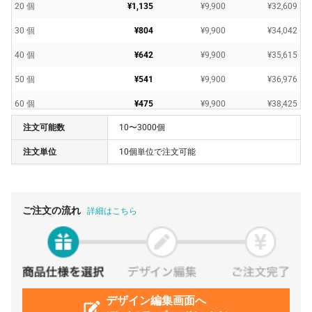
20 個
¥1,135
¥9,900
¥32,609
30 個
¥804
¥9,900
¥34,042
40 個
¥642
¥9,900
¥35,615
50 個
¥541
¥9,900
¥36,976
60 個
¥475
¥9,900
¥38,425
注文可能数
10〜3000個
70 個
¥426
¥9,900
¥39,782
注文単位
10個単位で注文可能
80 個
¥392
¥9,900
¥41,320
90 個
¥362
¥9,900
¥42,560
100 個
¥330
¥9,900
¥42,985
ご注文の流れ
詳細はこちら
500 個
¥275
¥9,900
¥147,752
1000 個
¥263
¥9,900
¥273,306
3000 個
¥254
¥9,900
¥773,553
デザイン編集画面へ