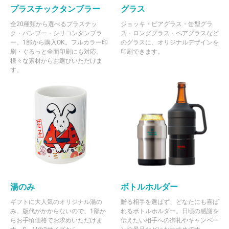
プラスチックタンブラー
グラス
全20種類から選べるプラスチッ
ジョッキ・ビアグラス・缶型グラ
ク・バンブー・シリコンタンブラ
ス・ロンググラス・ペアグラスなど
ー。1部から購入OK。フルカラー印
のグラスに、オリジナルデザインを
刷・ぐるっと全面印刷にも対応。
印刷できます。
様々な素材からお選びいただけま
す。
湯のみ
ボトルホルダー
ギフトに大人気のオリジナル湯の
贈る相手を選ばず、どなたにも喜ば
み。版代がかからないので、1部か
れるボトルホルダー。日頃の感謝を
らお手頃価格でお求めいただけま
伝えたい相手への御礼やキャンペー