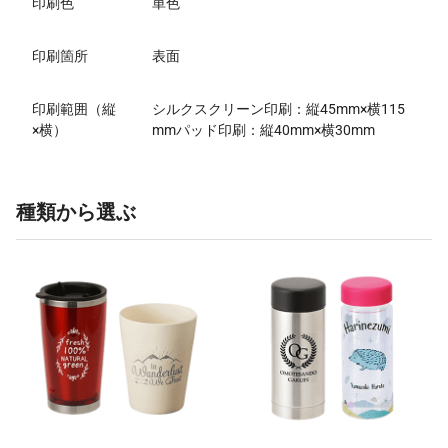
印刷色
単色
印刷箇所
表面
印刷範囲（縦
シルクスクリーン印刷：縦45mm×横115
×横）
mmパッド印刷：縦40mm×横30mm
種類から選ぶ