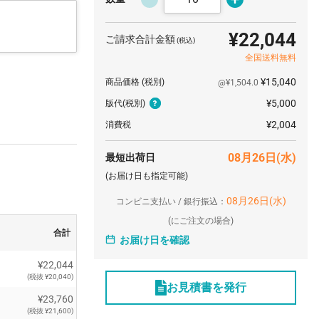
¥22,044
ご請求合計金額
(税込)
全国送料無料
¥15,040
商品価格
(税別)
@¥1,504.0
¥5,000
版代
(税別)
¥2,004
消費税
08月26日(水)
最短出荷日
(お届け日も指定可能)
08月26日(水)
コンビニ支払い / 銀行振込：
(
にご注文の場合)
合計
お届け日を確認
¥22,044
(税抜 ¥20,040)
お見積書を発行
¥23,760
(税抜 ¥21,600)