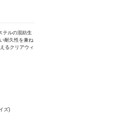
¥261
¥5,500
1000 枚
(税抜 238.0)
(税抜 ¥5,000)
¥256
¥5,500
3000 枚
(税抜 233.0)
(税抜 ¥5,000)
ステルの混紡生
い耐久性を兼ね
えるクリアウィ
イズ)