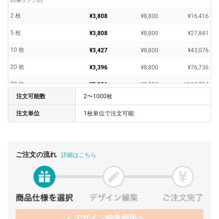
(印刷サンプル)
2 枚
¥3,808
¥8,800
¥16,416
5 枚
¥3,808
¥8,800
¥27,841
10 枚
¥3,427
¥8,800
¥43,076
20 枚
¥3,396
¥8,800
¥76,736
30 枚
¥3,396
¥8,800
¥110,704
注文可能数
2〜1000枚
40 枚
¥3,396
¥8,800
¥144,672
注文単位
1枚単位で注文可能
50 枚
¥3,375
¥8,800
¥177,595
80 枚
¥3,375
¥8,800
¥278,872
100 枚
¥3,356
¥8,800
¥344,410
ご注文の流れ
詳細はこちら
300 枚
¥3,336
¥8,800
¥1,009,690
500 枚
¥3,326
¥8,800
¥1,672,000
1000 枚
¥3,316
¥8,800
¥3,325,300
デザイン編集画面へ