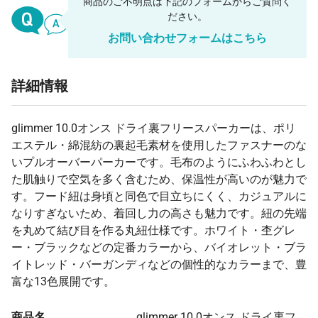
商品のご不明点は下記のフォームからご質問く
ださい。
お問い合わせフォームはこちら
詳細情報
glimmer 10.0オンス ドライ裏フリースパーカーは、ポリ
エステル・綿混紡の裏起毛素材を使用したファスナーのな
いプルオーバーパーカーです。毛布のようにふわふわとし
た肌触りで空気を多く含むため、保温性が高いのが魅力で
す。フード紐は身頃と同色で目立ちにくく、カジュアルに
なりすぎないため、着回し力の高さも魅力です。紐の先端
を丸めて結び目を作る丸紐仕様です。ホワイト・杢グレ
ー・ブラックなどの定番カラーから、バイオレット・ブラ
イトレッド・バーガンディなどの個性的なカラーまで、豊
富な13色展開です。
商品名
glimmer 10.0オンス ドライ裏フ