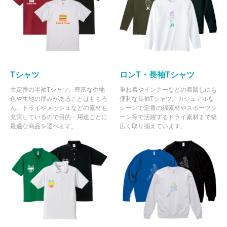
Tシャツ
ロンT・長袖Tシャツ
大定番の半袖Tシャツ。豊富な生地
重ね着やインナーなどの着回しにも
色や生地の厚みがあることはもちろ
便利な長袖Tシャツ。カジュアルな
ん、ドライやメッシュなどの素材も
シーンで定番の綿素材やスポーツシ
充実しているので目的・用途ごとに
ーン等で活躍するドライ素材まで幅
最適な商品を選べます。
広く取り揃えています。