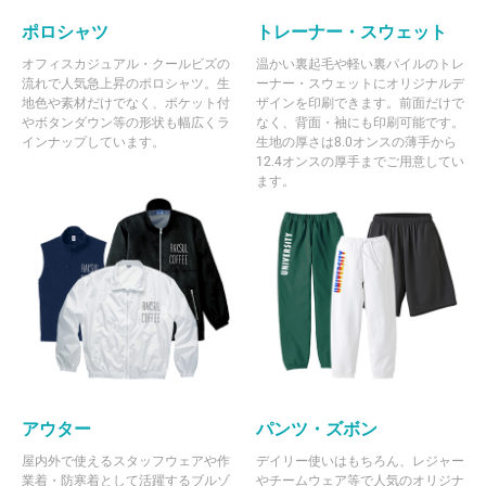
ポロシャツ
トレーナー・スウェット
オフィスカジュアル・クールビズの
温かい裏起毛や軽い裏パイルのトレ
流れで人気急上昇のポロシャツ。生
ーナー・スウェットにオリジナルデ
地色や素材だけでなく、ポケット付
ザインを印刷できます。前面だけで
やボタンダウン等の形状も幅広くラ
なく、背面・袖にも印刷可能です。
インナップしています。
生地の厚さは8.0オンスの薄手から
12.4オンスの厚手までご用意してい
ます。
アウター
パンツ・ズボン
屋内外で使えるスタッフウェアや作
デイリー使いはもちろん、レジャー
業着・防寒着として活躍するブルゾ
やチームウェア等で人気のオリジナ