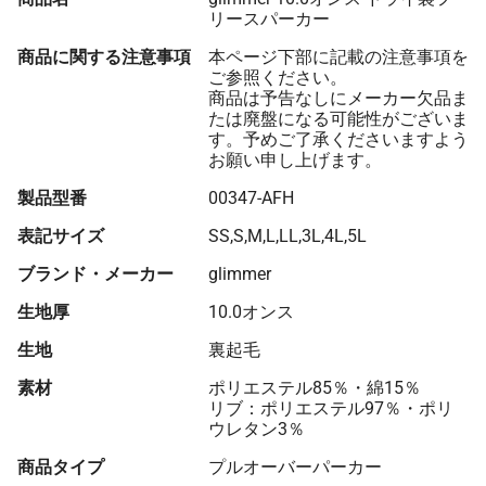
リースパーカー
商品に関する注意事項
本ページ下部に記載の注意事項を
ご参照ください。
商品は予告なしにメーカー欠品ま
たは廃盤になる可能性がございま
す。予めご了承くださいますよう
お願い申し上げます。
製品型番
00347-AFH
表記サイズ
SS,S,M,L,LL,3L,4L,5L
ブランド・メーカー
glimmer
生地厚
10.0オンス
生地
裏起毛
素材
ポリエステル85％・綿15％
リブ：ポリエステル97％・ポリ
ウレタン3％
商品タイプ
プルオーバーパーカー