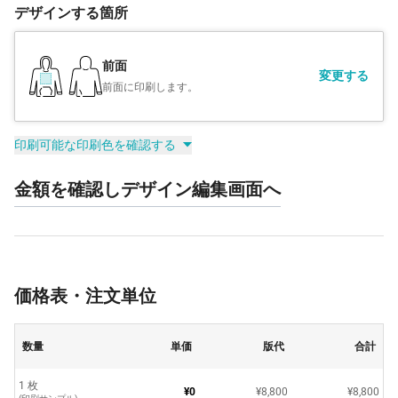
デザインする箇所
前面
変更する
前面に印刷します。
印刷可能な印刷色を確認する
金額を確認しデザイン編集画面へ
価格表・注文単位
数量
単価
版代
合計
1 枚
¥0
¥8,800
¥8,800