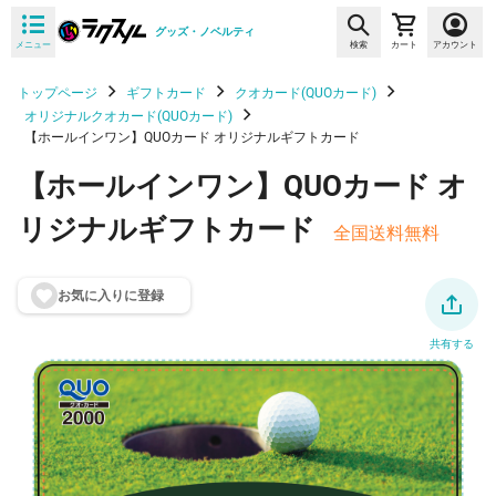
グッズ・ノベルティ
メニュー
検索
カート
アカウント
トップページ
ギフトカード
クオカード(QUOカード)
オリジナルクオカード(QUOカード)
【ホールインワン】QUOカード オリジナルギフトカード
【ホールインワン】QUOカード オ
リジナルギフトカード
全国送料無料
お気に入りに登
録
共有する