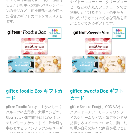
インで製作可能です。日頃の感謝を
やドトールコーヒー、タリーズコー
伝えたい相手への御礼やキャンペー
ヒーなどの人気カフェチェーンでご
ンの景品など、何を贈るべきか迷っ
利用いただけるチケットの中から、
た場合はギフトカードをオススメし
贈った相手が自分の好きな商品を選
ます。
ぶことができるギフトです。
giftee foodie Box ギフトカ
giftee sweets Box ギフト
ード
カード
giftee Foodie Boxは、すかいらーく
giftee Sweets Boxは、GODIVAやミ
グループや吉野家、大手コンビニ、
スタードーナツ、サーティワン ア
Uber Eatsや出前館をはじめとした
イスクリームなどの人気ブランドが
デリバリーチケットまで、飲食店を
提供するスイーツの中から、贈った
中心とするラインナップからユーザ
相手が自分の好きな商品を選ぶこと