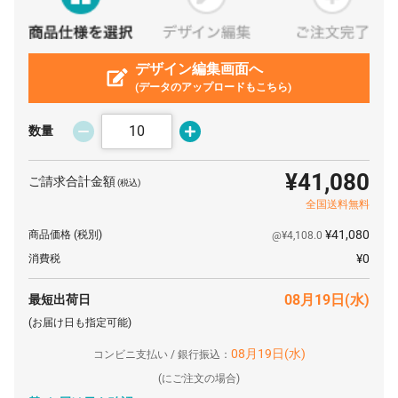
200 枚
¥2,731
¥0
¥546,200
250 枚
¥2,731
¥0
¥682,750
300 枚
デザイン編集画面へ
¥2,686
¥0
¥805,800
(データのアップロードもこちら)
350 枚
¥2,686
¥0
¥940,100
400 枚
¥2,631
¥0
¥1,052,400
数量
450 枚
¥2,631
¥0
¥1,183,950
¥41,080
ご請求合計金額
(税込)
500 枚
¥2,598
¥0
¥1,299,000
全国送料無料
600 枚
¥2,565
¥0
¥1,539,000
¥41,080
商品価格
(税別)
@¥4,108.0
700 枚
¥2,554
¥0
¥1,787,800
¥0
消費税
800 枚
¥2,543
¥0
¥2,034,400
08月19日(水)
最短出荷日
900 枚
¥2,521
¥0
¥2,268,900
(お届け日も指定可能)
1000 枚
¥2,521
¥0
¥2,521,000
08月19日(水)
コンビニ支払い / 銀行振込：
1500 枚
¥2,521
¥0
¥3,781,500
(
にご注文の場合)