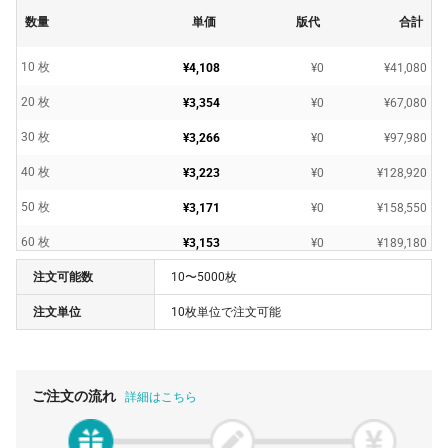
数量
単価
版代
合計
10 枚
¥4,108
¥0
¥41,080
20 枚
¥3,354
¥0
¥67,080
30 枚
¥3,266
¥0
¥97,980
40 枚
¥3,223
¥0
¥128,920
50 枚
¥3,171
¥0
¥158,550
60 枚
¥3,153
¥0
¥189,180
注文可能数
10〜5000枚
70 枚
¥3,135
¥0
¥219,450
注文単位
10枚単位で注文可能
80 枚
¥3,118
¥0
¥249,440
90 枚
¥3,099
¥0
¥278,910
100 枚
¥3,081
¥0
¥308,100
ご注文の流れ
詳細はこちら
150 枚
¥3,078
¥0
¥461,700