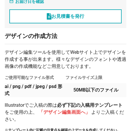
お届け日を確認
2000 枚
¥2,432
¥0
¥4,864,000
2500 枚
¥2,432
¥0
¥6,080,000
お見積書を発行
3000 枚
¥2,432
¥0
¥7,296,000
デザインの作成方法
デザイン編集ツールを使用してWebサイト上でデザインを
作成する事が出来ます。様々なデザインのフォントや透過
画像の作成機能などご用意しております。
ご使用可能なファイル形式
ファイルサイズ上限
ai / png / pdf / jpeg / psd 形
50MB以下のファイル
式
Illustratorでご入稿の際は
必ず下記の入稿用テンプレート
をご使用の上、
「デザイン編集画面へ」
よりご入稿くだ
さい。
※
テンプレート内に記載の注意点を確認の上データを作成してください。