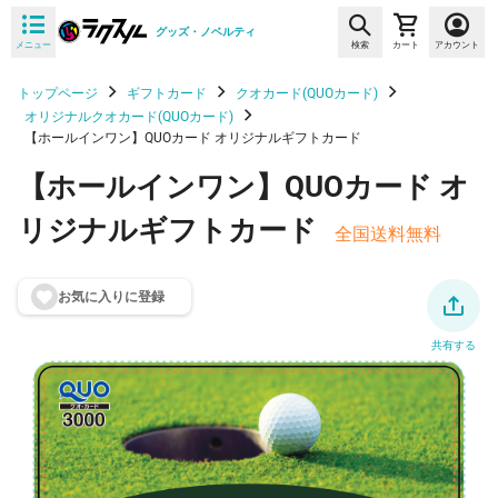
グッズ・ノベルティ
メニュー
検索
カート
アカウント
トップページ
ギフトカード
クオカード(QUOカード)
オリジナルクオカード(QUOカード)
【ホールインワン】QUOカード オリジナルギフトカード
【ホールインワン】QUOカード オ
リジナルギフトカード
全国送料無料
お気に入りに登
録
共有する