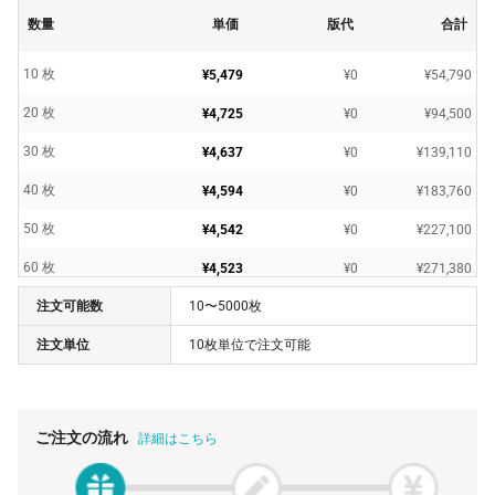
数量
単価
版代
合計
10 枚
¥5,479
¥0
¥54,790
20 枚
¥4,725
¥0
¥94,500
30 枚
¥4,637
¥0
¥139,110
40 枚
¥4,594
¥0
¥183,760
50 枚
¥4,542
¥0
¥227,100
60 枚
¥4,523
¥0
¥271,380
注文可能数
10〜5000枚
70 枚
¥4,505
¥0
¥315,350
注文単位
10枚単位で注文可能
80 枚
¥4,433
¥0
¥354,640
90 枚
¥4,356
¥0
¥392,040
100 枚
¥4,267
¥0
¥426,700
ご注文の流れ
詳細はこちら
150 枚
¥4,267
¥0
¥640,050