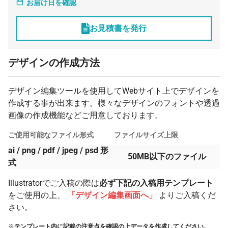
お届け日を確認
2000 枚
¥3,557
¥0
¥7,114,000
2500 枚
¥3,557
¥0
¥8,892,500
お見積書を発行
3000 枚
¥3,556
¥0
¥10,668,000
デザインの作成方法
デザイン編集ツールを使用してWebサイト上でデザインを
作成する事が出来ます。様々なデザインのフォントや透過
画像の作成機能などご用意しております。
ご使用可能なファイル形式
ファイルサイズ上限
ai / png / pdf / jpeg / psd 形
50MB以下のファイル
式
Illustratorでご入稿の際は
必ず下記の入稿用テンプレート
をご使用の上、
「デザイン編集画面へ」
よりご入稿くだ
さい。
※
テンプレート内に記載の注意点を確認の上データを作成してください。