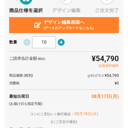
200 枚
¥3,825
¥0
¥765,000
250 枚
¥3,825
¥0
¥956,250
300 枚
デザイン編集画面へ
¥3,781
¥0
¥1,134,300
(データのアップロードもこちら)
350 枚
¥3,781
¥0
¥1,323,350
400 枚
¥3,726
¥0
¥1,490,400
数量
450 枚
¥3,726
¥0
¥1,676,700
¥54,790
ご請求合計金額
(税込)
500 枚
¥3,692
¥0
¥1,846,000
全国送料無料
600 枚
¥3,659
¥0
¥2,195,400
¥54,790
商品価格
(税別)
@¥5,479.0
700 枚
¥3,648
¥0
¥2,553,600
¥0
消費税
800 枚
¥3,637
¥0
¥2,909,600
08月17日(月)
最短出荷日
900 枚
¥3,615
¥0
¥3,253,500
(お届け日も指定可能)
1000 枚
¥3,615
¥0
¥3,615,000
08月18日(火)
コンビニ支払い / 銀行振込：
1500 枚
¥3,615
¥0
¥5,422,500
(
にご注文の場合)