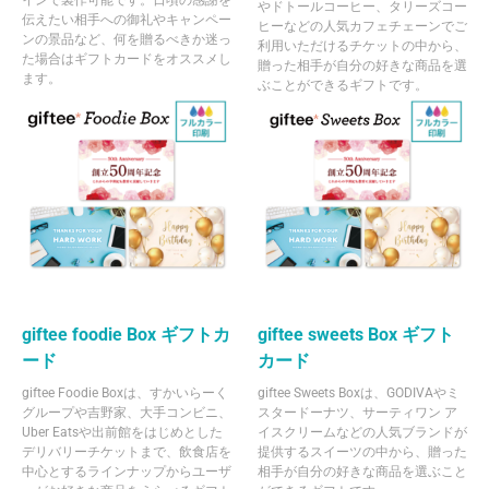
インで製作可能です。日頃の感謝を
やドトールコーヒー、タリーズコー
伝えたい相手への御礼やキャンペー
ヒーなどの人気カフェチェーンでご
ンの景品など、何を贈るべきか迷っ
利用いただけるチケットの中から、
た場合はギフトカードをオススメし
贈った相手が自分の好きな商品を選
ます。
ぶことができるギフトです。
giftee foodie Box ギフトカ
giftee sweets Box ギフト
ード
カード
giftee Foodie Boxは、すかいらーく
giftee Sweets Boxは、GODIVAやミ
グループや吉野家、大手コンビニ、
スタードーナツ、サーティワン ア
Uber Eatsや出前館をはじめとした
イスクリームなどの人気ブランドが
デリバリーチケットまで、飲食店を
提供するスイーツの中から、贈った
中心とするラインナップからユーザ
相手が自分の好きな商品を選ぶこと