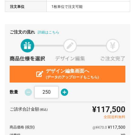
注文単位
1枚単位で注文可能
900 枚
¥381
¥0
¥342,900
1000 枚
¥378
¥0
¥378,000
2000 枚
¥356
¥0
¥712,000
ご注文の流れ
詳細はこちら
3000 枚
¥353
¥0
¥1,059,000
5000 枚
¥351
¥0
¥1,755,000
デザイン編集画面へ
(データのアップロードもこちら)
数量
¥117,500
ご請求合計金額
(税込)
全国送料無料
¥117,500
商品価格
(税別)
@¥470.0