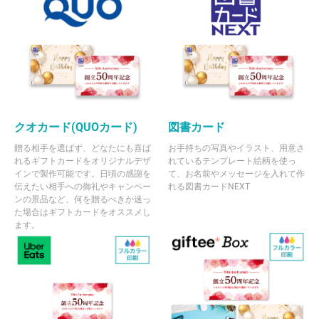
クオカード(QUOカード)
図書カード
贈る相手を選ばず、どなたにも喜ば
お手持ちの写真やイラスト、用意さ
れるギフトカードをオリジナルデザ
れているテンプレート絵柄を使っ
インで製作可能です。日頃の感謝を
て、お名前やメッセージを入れて作
伝えたい相手への御礼やキャンペー
れる図書カードNEXT
ンの景品など、何を贈るべきか迷っ
た場合はギフトカードをオススメし
ます。