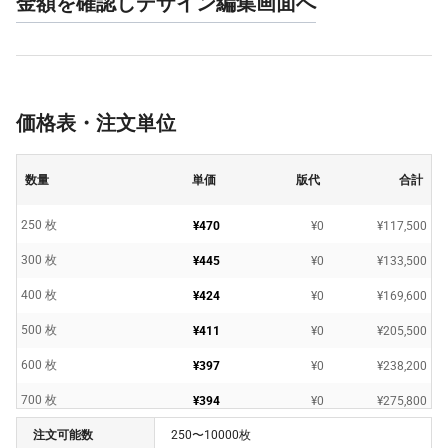
金額を確認しデザイン編集画面へ
価格表・注文単位
数量
単価
版代
合計
250 枚
¥470
¥0
¥117,500
300 枚
¥445
¥0
¥133,500
400 枚
¥424
¥0
¥169,600
500 枚
¥411
¥0
¥205,500
600 枚
¥397
¥0
¥238,200
700 枚
¥394
¥0
¥275,800
注文可能数
250〜10000枚
800 枚
¥389
¥0
¥311,200