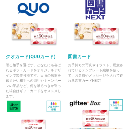
クオカード(QUOカード)
図書カード
贈る相手を選ばず、どなたにも喜ば
お手持ちの写真やイラスト、用意さ
れるギフトカードをオリジナルデザ
れているテンプレート絵柄を使っ
インで製作可能です。日頃の感謝を
て、お名前やメッセージを入れて作
伝えたい相手への御礼やキャンペー
れる図書カードNEXT
ンの景品など、何を贈るべきか迷っ
た場合はギフトカードをオススメし
ます。