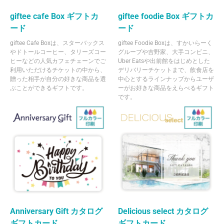
giftee cafe Box ギフトカ
giftee foodie Box ギフトカ
ード
ード
giftee Cafe Boxは、スターバックス
giftee Foodie Boxは、すかいらーく
やドトールコーヒー、タリーズコー
グループや吉野家、大手コンビニ、
ヒーなどの人気カフェチェーンでご
Uber Eatsや出前館をはじめとした
利用いただけるチケットの中から、
デリバリーチケットまで、飲食店を
贈った相手が自分の好きな商品を選
中心とするラインナップからユーザ
ぶことができるギフトです。
ーがお好きな商品をえらべるギフト
です。
Anniversary Gift カタログ
Delicious select カタログ
ギフトカード
ギフトカード