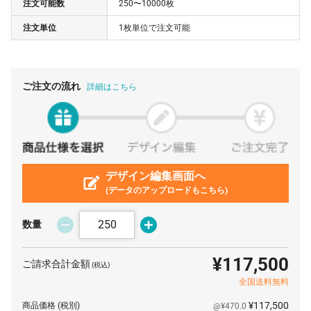
注文可能数
250〜10000枚
800 枚
¥389
¥0
¥311,200
注文単位
1枚単位で注文可能
900 枚
¥381
¥0
¥342,900
1000 枚
¥378
¥0
¥378,000
2000 枚
¥356
¥0
¥712,000
ご注文の流れ
詳細はこちら
3000 枚
¥353
¥0
¥1,059,000
5000 枚
¥351
¥0
¥1,755,000
デザイン編集画面へ
(データのアップロードもこちら)
数量
¥117,500
ご請求合計金額
(税込)
全国送料無料
¥117,500
商品価格
(税別)
@¥470.0