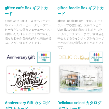
giftee cafe Box ギフトカ
giftee foodie Box ギフトカ
ード
ード
giftee Cafe Boxは、スターバックス
giftee Foodie Boxは、すかいらーく
やドトールコーヒー、タリーズコー
グループや吉野家、大手コンビニ、
ヒーなどの人気カフェチェーンでご
Uber Eatsや出前館をはじめとした
利用いただけるチケットの中から、
デリバリーチケットまで、飲食店を
贈った相手が自分の好きな商品を選
中心とするラインナップからユーザ
ぶことができるギフトです。
ーがお好きな商品をえらべるギフト
です。
Anniversary Gift カタログ
Delicious select カタログ
ギフトカード
ギフトカード