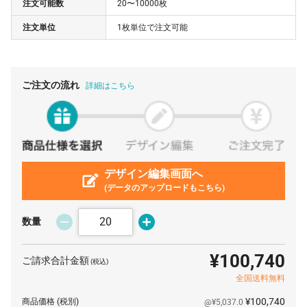
注文可能数
20〜10000枚
80 枚
¥4,447
¥0
¥355,760
注文単位
1枚単位で注文可能
90 枚
¥4,416
¥0
¥397,440
100 枚
¥4,384
¥0
¥438,400
200 枚
¥4,229
¥0
¥845,800
ご注文の流れ
詳細はこちら
300 枚
¥4,204
¥0
¥1,261,200
400 枚
¥4,184
¥0
¥1,673,600
500 枚
¥4,172
¥0
¥2,086,000
600 枚
デザイン編集画面へ
¥4,159
¥0
¥2,495,400
(データのアップロードもこちら)
700 枚
¥4,155
¥0
¥2,908,500
800 枚
¥4,150
¥0
¥3,320,000
数量
900 枚
¥4,143
¥0
¥3,728,700
¥100,740
ご請求合計金額
(税込)
1000 枚
¥4,141
¥0
¥4,141,000
全国送料無料
2000 枚
¥4,118
¥0
¥8,236,000
¥100,740
商品価格
(税別)
@¥5,037.0