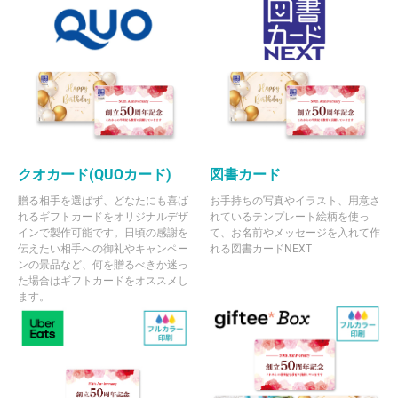
クオカード(QUOカード)
図書カード
贈る相手を選ばず、どなたにも喜ば
お手持ちの写真やイラスト、用意さ
れるギフトカードをオリジナルデザ
れているテンプレート絵柄を使っ
インで製作可能です。日頃の感謝を
て、お名前やメッセージを入れて作
伝えたい相手への御礼やキャンペー
れる図書カードNEXT
ンの景品など、何を贈るべきか迷っ
た場合はギフトカードをオススメし
ます。