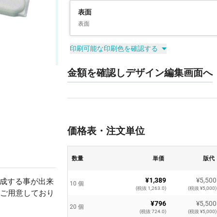
表面
表面
印刷可能な印刷色を確認する
金額を確認しデザイン編集画面へ
価格表・注文単位
数量
単価
版代
¥1,389
¥5,500
作成する事が出来
10 個
(税抜 1,263.0)
(税抜 ¥5,000)
ご用意しており
¥796
¥5,500
20 個
(税抜 724.0)
(税抜 ¥5,000)