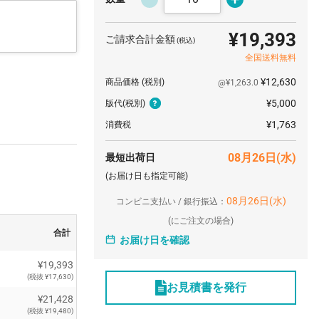
¥19,393
ご請求合計金額
(税込)
全国送料無料
¥12,630
商品価格
(税別)
@¥1,263.0
¥5,000
版代
(税別)
¥1,763
消費税
08月26日(水)
最短出荷日
(お届け日も指定可能)
08月26日(水)
コンビニ支払い / 銀行振込：
(
にご注文の場合)
合計
お届け日を確認
¥19,393
(税抜 ¥17,630)
お見積書を発行
¥21,428
(税抜 ¥19,480)