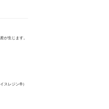
¥269
¥5,500
1000 個
(税抜 245.0)
(税抜 ¥5,000)
¥265
¥5,500
3000 個
(税抜 241.0)
(税抜 ¥5,000)
差が生じます。
イスレジン®）