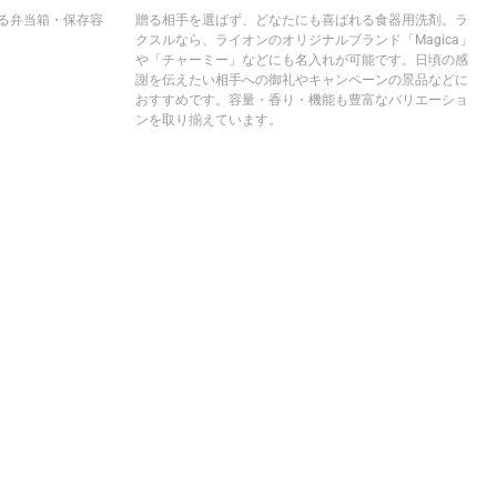
いる弁当箱・保存容
贈る相手を選ばず、どなたにも喜ばれる食器用洗剤。ラ
。
クスルなら、ライオンのオリジナルブランド「Magica」
や「チャーミー」などにも名入れが可能です。日頃の感
謝を伝えたい相手への御礼やキャンペーンの景品などに
おすすめです。容量・香り・機能も豊富なバリエーショ
ンを取り揃えています。