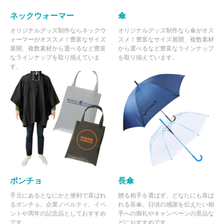
ネックウォーマー
傘
オリジナルグッズ制作ならネックウ
オリジナルグッズ制作なら傘がオス
ォーマーがオススメ！豊富なサイズ
スメ！豊富なサイズ展開、複数素材
展開、複数素材から選べるなど豊富
から選べるなど豊富なラインナップ
なラインナップを取り揃えていま
を取り揃えています。
す。
ポンチョ
長傘
手元にあるとなにかと便利で喜ばれ
贈る相手を選ばず、どなたにも喜ば
るポンチョ。企業ノベルティ、イベ
れる長傘。日頃の感謝を伝えたい相
ントや周年の記念品としておすすめ
手への御礼やキャンペーンの景品な
です。
どにおすすめです。