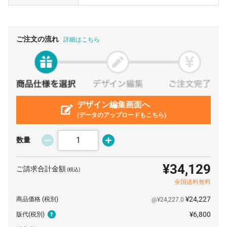
50 個
¥932
¥7,480
¥54,120
100 個
¥693
¥7,480
¥76,780
ご注文の流れ
詳細はこちら
200 個
¥563
¥7,480
¥120,120
300 個
¥550
¥7,480
¥172,480
500 個
¥546
¥7,480
¥280,830
1000 個
デザイン編集画面へ
¥536
¥7,480
¥544,280
(データのアップロードもこちら)
数量
¥34,129
ご請求合計金額
(税込)
全国送料無料
¥24,227
商品価格
(税別)
@¥24,227.0
¥6,800
版代
(税別)