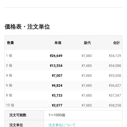
価格表・注文単位
数量
単価
版代
合計
1 個
¥26,649
¥7,480
¥34,129
2 個
¥13,554
¥7,480
¥34,588
4 個
¥7,007
¥7,480
¥35,508
6 個
¥4,824
¥7,480
¥36,427
8 個
¥3,733
¥7,480
¥37,347
10 個
¥3,077
¥7,480
¥38,258
注文可能数
1〜1000個
20 個
¥1,741
¥7,480
¥42,306
注文単位
注文単位について
30 個
¥1,254
¥7,480
¥45,100