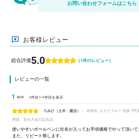
お問い合わせフォームはこちら
お客様レビュー
5.0
総合評価
（
1
件のレビュー）
レビューの一覧
1
件中
1件目〜1件目を表示
ろみひ
（土木・建設）
｜ 本体色: スカイブルー 包装: 
用途：安全大会の記念品
使いやすいボールペンに社名が入ってお手頃価格でやって頂いて大
また、リピート致します。 