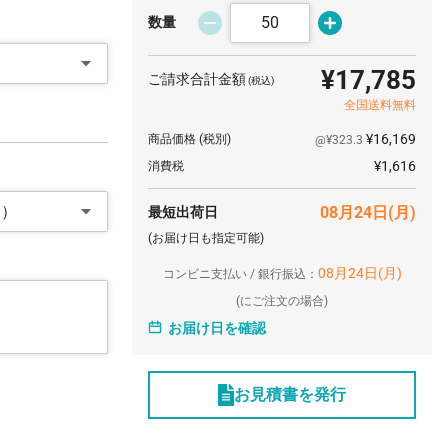
数量
¥17,785
ご請求合計金額
(税込)
全国送料無料
¥16,169
商品価格
(税別)
@¥323.3
¥1,616
消費税
ト）
08月24日(月)
最短出荷日
(お届け日も指定可能)
08月24日(月)
コンビニ支払い / 銀行振込：
(
にご注文の場合)
お届け日を確認
お見積書を発行