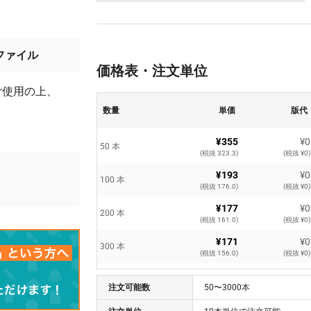
ファイル
価格表・注文単位
ご使用の上、
数量
単価
版代
¥355
¥0
50 本
(税抜 323.3)
(税抜 ¥0)
¥193
¥0
100 本
(税抜 176.0)
(税抜 ¥0)
¥177
¥0
200 本
(税抜 161.0)
(税抜 ¥0)
¥171
¥0
300 本
(税抜 156.0)
(税抜 ¥0)
¥163
¥0
400 本
注文可能数
(税抜 149.0)
50〜3000本
(税抜 ¥0)
¥161
¥0