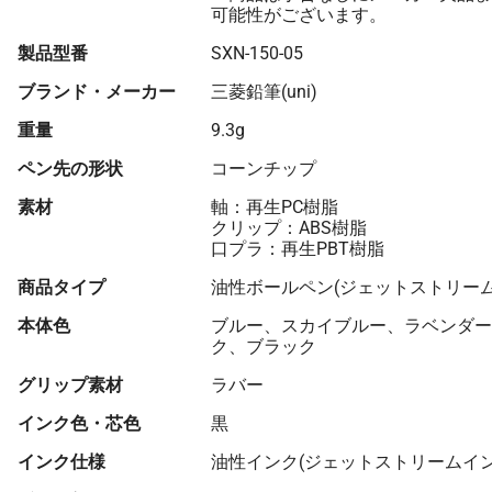
可能性がございます。
製品型番
SXN-150-05
ブランド・メーカー
三菱鉛筆(uni)
重量
9.3g
ペン先の形状
コーンチップ
素材
軸：再生PC樹脂
クリップ：ABS樹脂
口プラ：再生PBT樹脂
商品タイプ
油性ボールペン(ジェットストリーム
本体色
ブルー、スカイブルー、ラベンダー
ク、ブラック
グリップ素材
ラバー
インク色・芯色
黒
インク仕様
油性インク(ジェットストリームイン