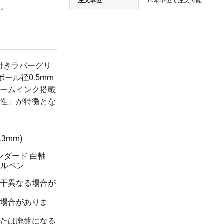
注文単位
10本単位で注文可能
500 本
い。
(税抜 147.0)
(税抜 ¥0)
¥160
¥0
600 本
(税抜 146.0)
(税抜 ¥0)
¥157
¥0
700 本
(税抜 143.0)
(税抜 ¥0)
色付きラバーグリ
¥157
¥0
800 本
ール径0.5mm
(税抜 143.0)
(税抜 ¥0)
ームインク搭載
¥157
¥0
900 本
性」が特徴とな
(税抜 143.0)
(税抜 ¥0)
¥154
¥0
1000 本
(税抜 140.0)
(税抜 ¥0)
.3mm)
¥150
¥0
1500 本
(税抜 137.0)
(税抜 ¥0)
ンダード 白軸
ールペン
¥149
¥0
2000 本
(税抜 136.0)
(税抜 ¥0)
干異なる場合が
¥140
¥0
3000 本
(税抜 128.0)
(税抜 ¥0)
場合がありま
たは廃盤になる