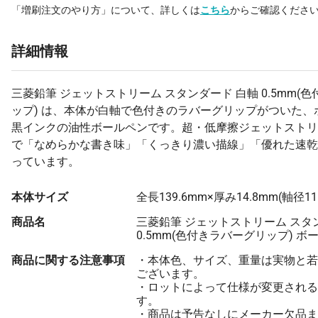
「増刷注文のやり方」について、詳しくは
こちら
からご確認くださ
詳細情報
三菱鉛筆 ジェットストリーム スタンダード 白軸 0.5mm(
ップ) は、本体が白軸で色付きのラバーグリップがついた、ボ
黒インクの油性ボールペンです。超・低摩擦ジェットストリ
で「なめらかな書き味」「くっきり濃い描線」「優れた速乾
っています。
本体サイズ
全長139.6mm×厚み14.8mm(軸径11
商品名
三菱鉛筆 ジェットストリーム スタ
0.5mm(色付きラバーグリップ) ボ
商品に関する注意事項
・本体色、サイズ、重量は実物と若
ございます。
・ロットによって仕様が変更される
す。
・商品は予告なしにメーカー欠品ま