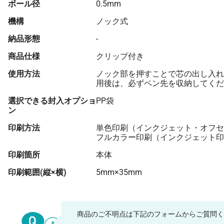
ボール径
0.5mm
機構
ノック式
納品形態
-
商品仕様
クリップ付き
使用方法
ノック部を押すことで芯の出し入れ
用後は、必ずペン先を収納してくだ
選択できる封入オプショ
PP袋
ン
印刷方法
単色印刷（インクジェット・オフセ
フルカラー印刷（インクジェット印
印刷箇所
本体
印刷範囲(縦×横)
5mm×35mm
商品のご不明点は下記のフォームからご質問