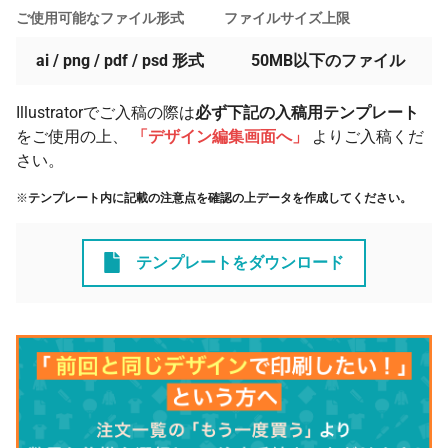
330 冊
¥306
¥4,400
¥105,677
ご使用可能なファイル形式
ファイルサイズ上限
340 冊
¥305
¥4,400
¥108,372
ai / png / pdf / psd 形式
50MB以下のファイル
350 冊
¥305
¥4,400
¥111,430
Illustratorでご入稿の際は
必ず下記の入稿用テンプレート
360 冊
¥305
¥4,400
¥114,488
をご使用の上、
「デザイン編集画面へ」
よりご入稿くだ
370 冊
¥300
¥4,400
¥115,511
さい。
※
テンプレート内に記載の注意点を確認の上データを作成してください。
テンプレートをダウンロード