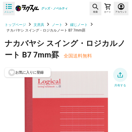
グッズ・ノベルティ
メニュー
検索
カート
アカウント
トップページ
文房具
ノート
綴じノート
ナカバヤシ スイング・ロジカルノート B7 7mm罫
ナカバヤシ スイング・ロジカルノ
ート B7 7mm罫
全国送料無料
お気に入りに登
録
共有する