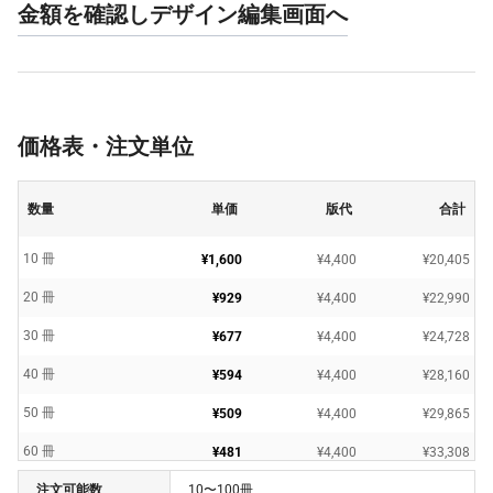
金額を確認しデザイン編集画面へ
価格表・注文単位
数量
単価
版代
合計
10 冊
¥1,600
¥4,400
¥20,405
20 冊
¥929
¥4,400
¥22,990
30 冊
¥677
¥4,400
¥24,728
40 冊
¥594
¥4,400
¥28,160
50 冊
¥509
¥4,400
¥29,865
60 冊
¥481
¥4,400
¥33,308
注文可能数
10〜100冊
70 冊
¥437
¥4,400
¥35,046