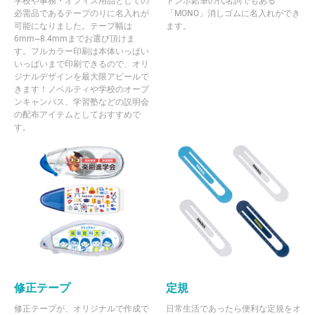
学校や事務・オフィス用品としての
トンボ鉛筆の代名詞でもある
必需品であるテープのりに名入れが
「MONO」消しゴムに名入れができ
可能になりました。テープ幅は
ます。
6mm~8.4mmまでお選び頂けま
す。フルカラー印刷は本体いっぱい
いっぱいまで印刷できるので、オリ
ジナルデザインを最大限アピールで
きます！ノベルティや学校のオープ
ンキャンパス、学習塾などの説明会
の配布アイテムとしておすすめで
す。
修正テープ
定規
修正テープが、オリジナルで作成で
日常生活であったら便利な定規をオ