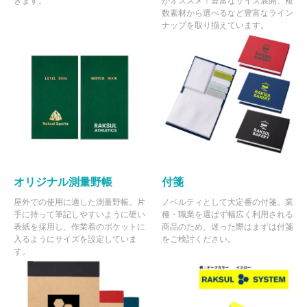
きます。
がオススメ！豊富なサイズ展開、複
数素材から選べるなど豊富なライン
ナップを取り揃えています。
オリジナル測量野帳
付箋
屋外での使用に適した測量野帳。片
ノベルティとして大定番の付箋。業
手に持って筆記しやすいように硬い
種・職業を選ばず幅広く利用される
表紙を採用し、作業着のポケットに
商品のため、迷った際はまずは付箋
入るようにサイズを設定していま
をご検討ください。
す。