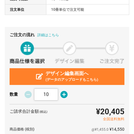
注文単位
10冊単位で注文可能
80 冊
¥425
¥4,400
¥38,456
90 冊
¥398
¥4,400
¥40,238
100 冊
¥376
¥4,400
¥42,020
ご注文の流れ
詳細はこちら
110 冊
¥371
¥4,400
¥45,298
120 冊
¥359
¥4,400
¥47,564
130 冊
¥356
¥4,400
¥50,732
140 冊
デザイン編集画面へ
¥345
¥4,400
¥52,756
(データのアップロードもこちら)
150 冊
¥342
¥4,400
¥55,715
160 冊
¥332
¥4,400
¥57,552
数量
170 冊
¥328
¥4,400
¥60,313
¥20,405
ご請求合計金額
(税込)
180 冊
¥319
¥4,400
¥61,820
全国送料無料
190 冊
¥317
¥4,400
¥64,801
¥14,550
商品価格
(税別)
@¥1,455.0