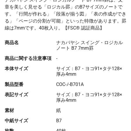
章を美しく見せる「ロジカル罫」のB7サイズのノートで
す。「行間が作れる」「段落が揃う図」「表の作成ができ
る」「ページの分割が可能」といった特徴があります。罫
線は7mmです。40枚入り。【FSC® 認証商品】
商品名
ナカバヤシ スイング・ロジカル
ノート B7 7mm罫
商品に関する注意事項
-
本体サイズ
サイズ：B7・ヨコ91×タテ128×
厚み4mm
製品型番
COC-ﾉ-B701A
表記サイズ
サイズ：B7・ヨコ91×タテ128×
厚み4mm
素材
紙
中紙サイズ
B7
枚数
40枚