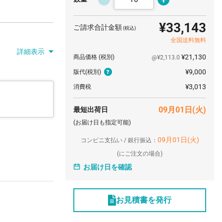
¥33,143
ご請求合計金額
(税込)
全国送料無料
詳細表示
¥21,130
商品価格
(税別)
@¥2,113.0
¥9,000
版代
(税別)
¥3,013
消費税
09月01日(火)
最短出荷日
(お届け日も指定可能)
09月01日(火)
コンビニ支払い / 銀行振込：
(
にご注文の場合)
お届け日を確認
お見積書を発行