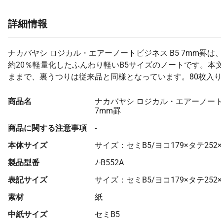
詳細情報
ナカバヤシ ロジカル・エアーノートビジネス B5 7mm罫は
約20％軽量化したふんわり軽いB5サイズのノートです。本
ままで、裏うつりは従来品と同様となっています。80枚入
商品名
ナカバヤシ ロジカル・エアーノート
7mm罫
商品に関する注意事項
-
本体サイズ
サイズ：セミB5/ヨコ179×タテ252×
製品型番
ﾉ-B552A
表記サイズ
サイズ：セミB5/ヨコ179×タテ252×
素材
紙
中紙サイズ
セミB5