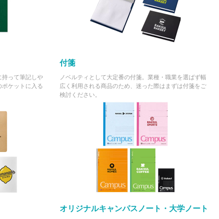
(税抜 ¥111,195)
¥125,092
(税抜 ¥113,720)
¥128,887
(税抜 ¥117,170)
付箋
¥132,825
(税抜 ¥120,750)
に持って筆記しや
ノベルティとして大定番の付箋。業種・職業を選ばず幅
のポケットに入る
広く利用される商品のため、迷った際はまずは付箋をご
¥136,752
検討ください。
(税抜 ¥124,320)
¥139,260
(税抜 ¥126,600)
¥143,121
(税抜 ¥130,110)
¥146,971
(税抜 ¥133,610)
¥150,810
(税抜 ¥137,100)
¥153,252
オリジナルキャンパスノート・大学ノート
(税抜 ¥139,320)