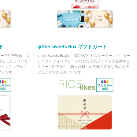
ード
giftee sweets Box ギフトカード
くグループや吉野家、大
giftee Sweets Boxは、GODIVAやミスタードーナツ、サー
はじめとしたデリバリ
ティワン アイスクリームなどの人気ブランドが提供する
ラインナップから
スイーツの中から、贈った相手が自分の好きな商品を選
フトです。
ぶことができるギフトです。