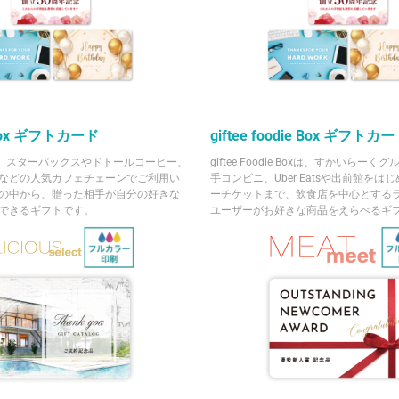
e Box ギフトカード
giftee foodie Box ギフトカ
e Boxは、スターバックスやドトールコーヒー、
giftee Foodie Boxは、すかいらー
などの人気カフェチェーンでご利用い
手コンビニ、Uber Eatsや出前館を
の中から、贈った相手が自分の好きな
ーチケットまで、飲食店を中心とする
できるギフトです。
ユーザーがお好きな商品をえらべるギ