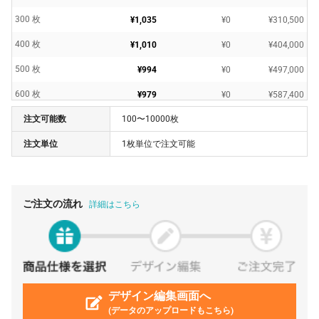
300 枚
¥1,035
¥0
¥310,500
400 枚
¥1,010
¥0
¥404,000
500 枚
¥994
¥0
¥497,000
600 枚
¥979
¥0
¥587,400
注文可能数
100〜10000枚
700 枚
¥974
¥0
¥681,800
注文単位
1枚単位で注文可能
800 枚
¥968
¥0
¥774,400
900 枚
¥960
¥0
¥864,000
1000 枚
¥957
¥0
¥957,000
ご注文の流れ
詳細はこちら
2000 枚
¥931
¥0
¥1,862,000
3000 枚
¥927
¥0
¥2,781,000
5000 枚
¥924
¥0
¥4,620,000
デザイン編集画面へ
(データのアップロードもこちら)