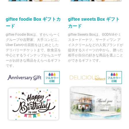
giftee foodie Box ギフトカ
giftee sweets Box ギフト
ード
カード
giftee Foodie Boxは、すかいらーく
giftee Sweets Boxは、GODIVAやミ
グループや吉野家、大手コンビニ、
スタードーナツ、サーティワン ア
Uber Eatsや出前館をはじめとした
イスクリームなどの人気ブランドが
デリバリーチケットまで、飲食店を
提供するスイーツの中から、贈った
中心とするラインナップからユーザ
相手が自分の好きな商品を選ぶこと
ーがお好きな商品をえらべるギフト
ができるギフトです。
です。