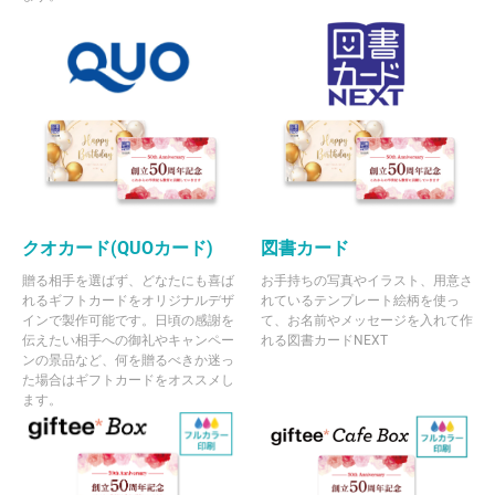
クオカード(QUOカード)
図書カード
贈る相手を選ばず、どなたにも喜ば
お手持ちの写真やイラスト、用意さ
れるギフトカードをオリジナルデザ
れているテンプレート絵柄を使っ
インで製作可能です。日頃の感謝を
て、お名前やメッセージを入れて作
伝えたい相手への御礼やキャンペー
れる図書カードNEXT
ンの景品など、何を贈るべきか迷っ
た場合はギフトカードをオススメし
ます。