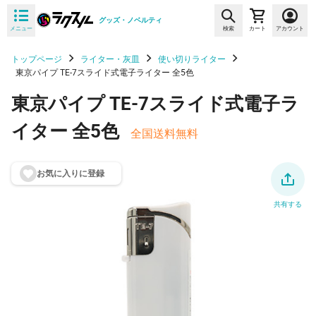
グッズ・ノベルティ
メニュー
検索
カート
アカウント
トップページ
ライター・灰皿
使い切りライター
東京パイプ TE-7スライド式電子ライター 全5色
東京パイプ TE-7スライド式電子ラ
イター 全5色
全国送料無料
お気に入りに登
録
共有する