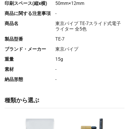
印刷スペース(縦x横)
50mm×12mm
商品に関する注意事項
-
商品名
東京パイプ TE-7スライド式電子
ライター 全5色
製品型番
TE-7
ブランド・メーカー
東京パイプ
重量
15g
素材
-
納品形態
-
種類から選ぶ