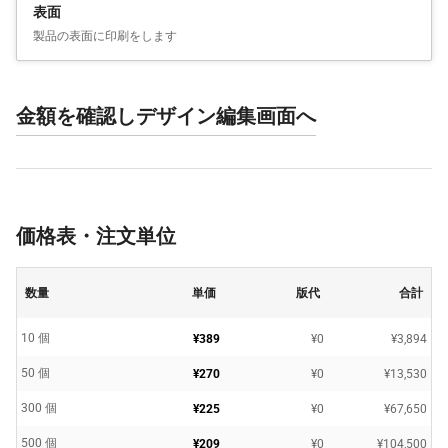
表面
製品の表面に印刷をします
金額を確認しデザイン編集画面へ
価格表・注文単位
数量
単価
版代
合計
10 個
¥389
¥0
¥3,894
50 個
¥270
¥0
¥13,530
300 個
¥225
¥0
¥67,650
500 個
¥209
¥0
¥104,500