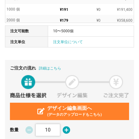
1000 個
¥191
¥0
¥191,400
2000 個
¥179
¥0
¥358,600
注文可能数
10〜5000個
3000 個
¥174
¥0
¥524,700
注文単位
注文単位について
5000 個
¥166
¥0
¥830,500
ご注文の流れ
詳細はこちら
デザイン編集画面へ
(データのアップロードもこちら)
数量