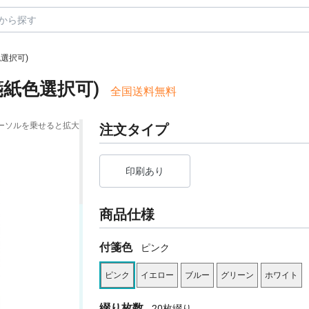
色選択可)
箋紙色選択可)
全国送料無料
ーソルを乗せると拡大
注文タイプ
印刷あり
商品仕様
付箋色
ピンク
ピンク
イエロー
ブルー
グリーン
ホワイト
綴り枚数
20枚綴り