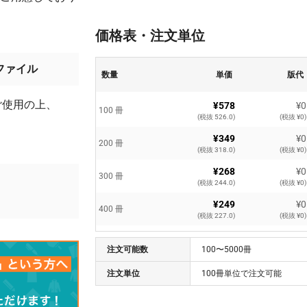
価格表・注文単位
ファイル
数量
単価
版代
ご使用の上、
¥578
¥0
100 冊
(税抜 526.0)
(税抜 ¥0)
¥349
¥0
200 冊
(税抜 318.0)
(税抜 ¥0)
¥268
¥0
300 冊
。
(税抜 244.0)
(税抜 ¥0)
¥249
¥0
400 冊
(税抜 227.0)
(税抜 ¥0)
¥226
¥0
500 冊
注文可能数
(税抜 206.0)
100〜5000冊
(税抜 ¥0)
¥207
¥0
注文単位
100冊単位で注文可能
600 冊
(税抜 189.0)
(税抜 ¥0)
¥188
¥0