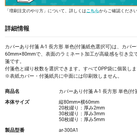
「増刷注文のやり方」について、詳しくは
こちら
からご確認くださ
詳細情報
カバーあり付箋 A-1 長方形 単色(付箋紙色選択可)は、カバ
60mm×80mmで、表面のラミネート加工が高級感を引き立
箋です。
付箋色と綴り枚数を選択できます。すべてOPP袋に個装し
※表紙カバー・付箋紙共に中面には印刷致しません。
商品名
カバーあり付箋 A-1 長方形 単色(
本体サイズ
縦80mm×横60mm
20枚綴り：厚み2mm
30枚綴り：厚み3mm
50枚綴り：厚み5mm
製品型番
ar-300A1