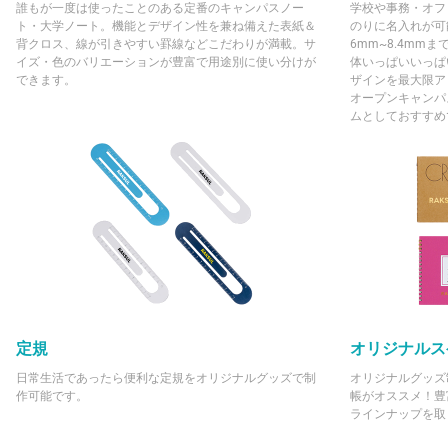
誰もが一度は使ったことのある定番のキャンパスノー
学校や事務・オフ
ト・大学ノート。機能とデザイン性を兼ね備えた表紙＆
のりに名入れが可
背クロス、線が引きやすい罫線などこだわりが満載。サ
6mm~8.4mm
イズ・色のバリエーションが豊富で用途別に使い分けが
体いっぱいいっぱ
できます。
ザインを最大限ア
オープンキャンパ
ムとしておすすめ
定規
オリジナルス
日常生活であったら便利な定規をオリジナルグッズで制
オリジナルグッズ
作可能です。
帳がオススメ！豊
ラインナップを取