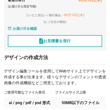
09月10日(木)
最短出荷日
2400 個
¥134
¥0
¥322,080
(お届け日も指定可能)
2500 個
¥134
¥0
¥335,500
09月10日(木)
コンビニ支払い / 銀行振込：
2600 個
¥134
¥0
¥348,920
(
にご注文の場合)
お届け日を確認
2700 個
¥134
¥0
¥362,340
2800 個
¥134
¥0
¥375,760
お見積書を発行
2900 個
¥134
¥0
¥389,180
3000 個
¥134
¥0
¥402,600
デザインの作成方法
デザイン編集ツールを使用してWebサイト上でデザインを
作成する事が出来ます。様々なデザインのフォントや透過
画像の作成機能などご用意しております。
ご使用可能なファイル形式
ファイルサイズ上限
ai / png / pdf / psd 形式
50MB以下のファイル