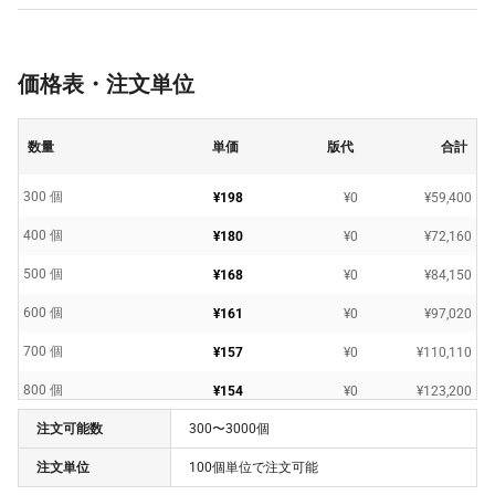
価格表・注文単位
数量
単価
版代
合計
300 個
¥198
¥0
¥59,400
400 個
¥180
¥0
¥72,160
500 個
¥168
¥0
¥84,150
600 個
¥161
¥0
¥97,020
700 個
¥157
¥0
¥110,110
800 個
¥154
¥0
¥123,200
注文可能数
300〜3000個
900 個
¥147
¥0
¥132,660
注文単位
100個単位で注文可能
1000 個
¥145
¥0
¥145,200