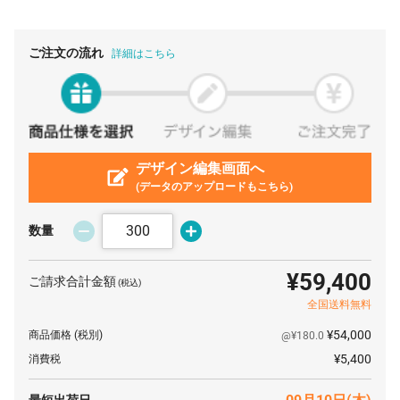
1100 個
¥144
¥0
¥158,510
1200 個
¥141
¥0
¥170,280
ご注文の流れ
詳細はこちら
1300 個
¥141
¥0
¥184,470
1400 個
¥140
¥0
¥197,120
1500 個
¥138
¥0
¥207,900
1600 個
デザイン編集画面へ
¥138
¥0
¥221,760
(データのアップロードもこちら)
1700 個
¥137
¥0
¥233,750
1800 個
¥137
¥0
¥247,500
数量
1900 個
¥137
¥0
¥261,250
¥59,400
ご請求合計金額
(税込)
2000 個
¥135
¥0
¥270,600
全国送料無料
2100 個
¥135
¥0
¥284,130
¥54,000
商品価格
(税別)
@¥180.0
2200 個
¥135
¥0
¥297,660
¥5,400
消費税
2300 個
¥135
¥0
¥311,190