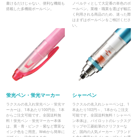
書けるだけじゃない、便利な機能も
ノベルティとして大定番の単色のボ
搭載した多機能ボールペン。
ールペン。業種・職業を選ばず幅広
く利用される商品のため、迷った際
はまずはボールペンをご検討くださ
い。
蛍光ペン・蛍光マーカー
シャーペン
ラクスルの名入れ蛍光ペン・蛍光マ
ラクスルの名入れシャーペンは、1
ーカーは、1本あたり100円台、1本
本あたり102円～、1本からご注文
からご注文可能です。全国送料無
可能です。全国送料無料！シャーペ
料！蛍光ペン・蛍光マーカー本体
ン本体は、パイロットのレックスグ
は、黄・青・ピンク・紫など豊富な
リップや三菱鉛筆のクリフターな
インク色をご用意。Webから簡単に
ど、国内の人気メーカー・ブランド