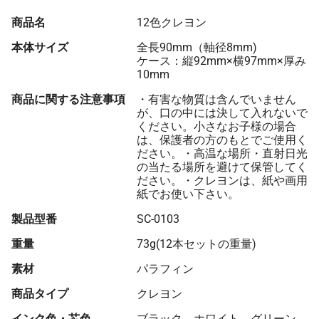
商品名
12色クレヨン
本体サイズ
全長90mm（軸径8mm)
ケース：縦92mm×横97mm×厚み
10mm
商品に関する注意事項
・有害な物質は含んでいません
が、口の中には決して入れないで
ください。小さなお子様の場合
は、保護者の方のもとでご使用く
ださい。・高温な場所・直射日光
の当たる場所を避けて保管してく
ださい。・クレヨンは、紙や画用
紙でお使い下さい。
製品型番
SC-0103
重量
73g(12本セットの重量)
素材
パラフィン
商品タイプ
クレヨン
インク色・芯色
ブラック、ホワイト、グリーン、