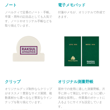
ノート
電子メモパッド
ノベルティで定番のノート・手帳。
付箋やメモが、オリジナルで作成で
卒業・周年の記念品としても人気で
きます。
す。ノートやオリジナル手帳などを
取り揃えています。
クリップ
オリジナル測量野帳
オリジナルグッズ制作ならクリップ
屋外での使用に適した測量野帳。片
がオススメ！豊富なサイズ展開、複
手に持って筆記しやすいように硬い
数素材から選べるなど豊富なライン
表紙を採用し、作業着のポケットに
ナップを取り揃えています。
入るようにサイズを設定していま
す。