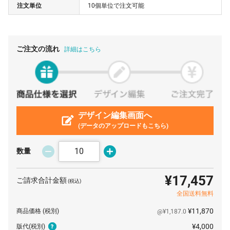
注文単位
10個単位で注文可能
80 個
¥235
¥4,400
¥23,232
90 個
¥218
¥4,400
¥24,101
100 個
¥204
¥4,400
¥24,860
ご注文の流れ
詳細はこちら
110 個
¥201
¥4,400
¥26,543
120 個
¥199
¥4,400
¥28,292
130 個
¥196
¥4,400
¥29,997
140 個
デザイン編集画面へ
¥194
¥4,400
¥31,658
(データのアップロードもこちら)
150 個
¥192
¥4,400
¥33,275
160 個
¥191
¥4,400
¥35,024
数量
170 個
¥190
¥4,400
¥36,751
¥17,457
ご請求合計金額
(税込)
180 個
¥189
¥4,400
¥38,456
全国送料無料
190 個
¥188
¥4,400
¥40,139
¥11,870
商品価格
(税別)
@¥1,187.0
200 個
¥173
¥4,400
¥39,160
¥4,000
版代
(税別)