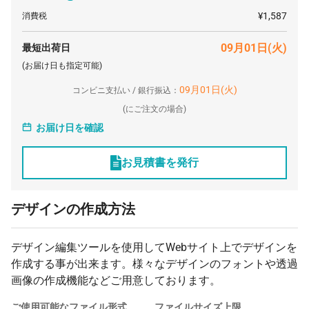
500 個
¥152
¥4,400
¥80,850
¥1,587
消費税
1000 個
¥144
¥4,400
¥148,500
09月01日(火)
最短出荷日
2000 個
¥136
¥4,400
¥277,200
(お届け日も指定可能)
3000 個
¥129
¥4,400
¥393,800
09月01日(火)
コンビニ支払い / 銀行振込：
(
にご注文の場合)
お届け日を確認
お見積書を発行
デザインの作成方法
デザイン編集ツールを使用してWebサイト上でデザインを
作成する事が出来ます。様々なデザインのフォントや透過
画像の作成機能などご用意しております。
ご使用可能なファイル形式
ファイルサイズ上限