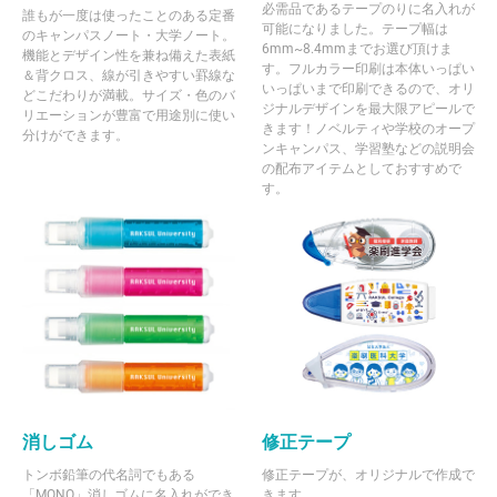
必需品であるテープのりに名入れが
誰もが一度は使ったことのある定番
可能になりました。テープ幅は
のキャンパスノート・大学ノート。
6mm~8.4mmまでお選び頂けま
機能とデザイン性を兼ね備えた表紙
す。フルカラー印刷は本体いっぱい
＆背クロス、線が引きやすい罫線な
いっぱいまで印刷できるので、オリ
どこだわりが満載。サイズ・色のバ
ジナルデザインを最大限アピールで
リエーションが豊富で用途別に使い
きます！ノベルティや学校のオープ
分けができます。
ンキャンパス、学習塾などの説明会
の配布アイテムとしておすすめで
す。
消しゴム
修正テープ
トンボ鉛筆の代名詞でもある
修正テープが、オリジナルで作成で
「MONO」消しゴムに名入れができ
きます。