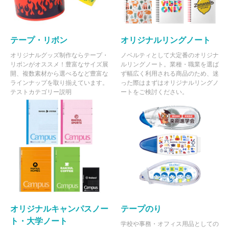
テープ・リボン
オリジナルリングノート
オリジナルグッズ制作ならテープ・
ノベルティとして大定番のオリジナ
リボンがオススメ！豊富なサイズ展
ルリングノート。業種・職業を選ば
開、複数素材から選べるなど豊富な
ず幅広く利用される商品のため、迷
ラインナップを取り揃えています。
った際はまずはオリジナルリングノ
テストカテゴリー説明
ートをご検討ください。
オリジナルキャンパスノー
テープのり
ト・大学ノート
学校や事務・オフィス用品としての