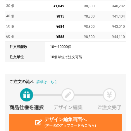
30 個
¥1,049
¥8,800
¥40,282
40 個
¥815
¥8,800
¥41,404
50 個
¥684
¥8,800
¥43,010
60 個
¥588
¥8,800
¥44,110
注文可能数
10〜10000個
70 個
¥524
¥8,800
¥45,529
注文単位
10個単位で注文可能
80 個
¥471
¥8,800
¥46,552
90 個
¥437
¥8,800
¥48,202
100 個
¥351
¥8,800
¥43,978
ご注文の流れ
詳細はこちら
110 個
¥296
¥8,800
¥41,405
500 個
¥235
¥8,800
¥126,478
デザイン編集画面へ
(データのアップロードもこちら)