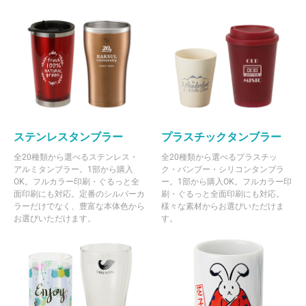
ステンレスタンブラー
プラスチックタンブラー
全20種類から選べるステンレス・
全20種類から選べるプラスチッ
アルミタンブラー。1部から購入
ク・バンブー・シリコンタンブラ
OK。フルカラー印刷・ぐるっと全
ー。1部から購入OK。フルカラー印
面印刷にも対応。定番のシルバーカ
刷・ぐるっと全面印刷にも対応。
ラーだけでなく、豊富な本体色から
様々な素材からお選びいただけま
お選びいただけます。
す。