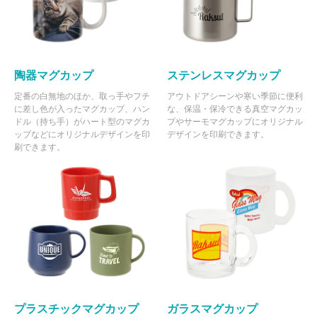
陶器マグカップ
ステンレスマグカップ
定番の白無地のほか、取っ手やフチ
アウトドアシーンや寒い季節に便利
に差し色が入ったマグカップ、ハン
な、保温・保冷できる真空マグカッ
ドル（持ち手）がハート型のマグカ
プやサーモマグカップにオリジナル
ップなどにオリジナルデザインを印
デザインを印刷できます。
刷できます。
プラスチックマグカップ
ガラスマグカップ