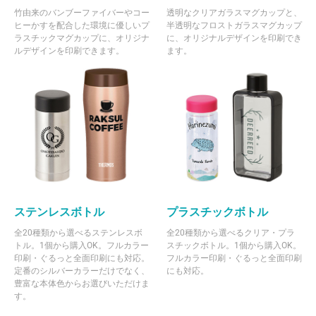
竹由来のバンブーファイバーやコー
透明なクリアガラスマグカップと、
ヒーかすを配合した環境に優しいプ
半透明なフロストガラスマグカップ
ラスチックマグカップに、オリジナ
に、オリジナルデザインを印刷でき
ルデザインを印刷できます。
ます。
ステンレスボトル
プラスチックボトル
全20種類から選べるステンレスボ
全20種類から選べるクリア・プラ
トル。1個から購入OK。フルカラー
スチックボトル。1個から購入OK。
印刷・ぐるっと全面印刷にも対応。
フルカラー印刷・ぐるっと全面印刷
定番のシルバーカラーだけでなく、
にも対応。
豊富な本体色からお選びいただけま
す。