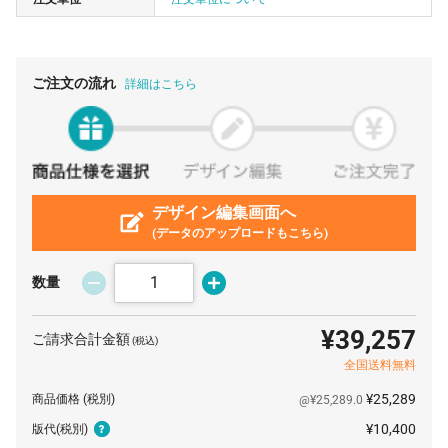
50 個
¥686
¥11,440
¥45,760
100 個
¥396
¥11,440
¥51,040
ご注文の流れ
詳細はこちら
200 個
¥257
¥11,440
¥62,920
300 個
¥244
¥11,440
¥84,700
500 個
¥233
¥11,440
¥128,040
1000 個
デザイン編集画面へ
¥226
¥11,440
¥238,040
(データのアップロードもこちら)
数量
¥39,257
ご請求合計金額
(税込)
全国送料無料
¥25,289
商品価格
(税別)
@¥25,289.0
¥10,400
版代
(税別)