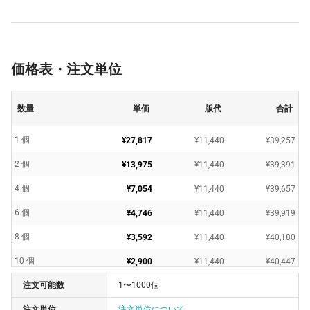
価格表・注文単位
数量
単価
版代
合計
1 個
¥27,817
¥11,440
¥39,257
2 個
¥13,975
¥11,440
¥39,391
4 個
¥7,054
¥11,440
¥39,657
6 個
¥4,746
¥11,440
¥39,919
8 個
¥3,592
¥11,440
¥40,180
10 個
¥2,900
¥11,440
¥40,447
注文可能数
1〜1000個
20 個
¥1,516
¥11,440
¥41,778
注文単位
注文単位について
30 個
¥1,056
¥11,440
¥43,120