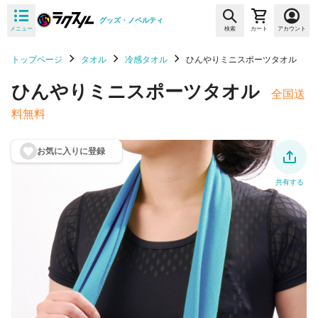
グッズ・ノベルティ
メニュー
検索
カート
アカウント
トップページ
タオル
冷感タオル
ひんやりミニスポーツタオル
ひんやりミニスポーツタオル
全国送
料無料
お気に入りに登
録
共有する