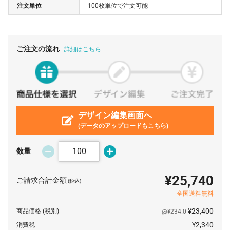
注文単位
100枚単位で注文可能
800 枚
¥145
¥0
¥116,160
900 枚
¥143
¥0
¥128,700
1000 枚
¥141
¥0
¥141,900
ご注文の流れ
詳細はこちら
2000 枚
¥141
¥0
¥283,800
4000 枚
¥141
¥0
¥567,600
5000 枚
¥114
¥0
¥572,000
7000 枚
デザイン編集画面へ
¥81
¥0
¥569,800
(データのアップロードもこちら)
9000 枚
¥73
¥0
¥663,300
10000 枚
¥70
¥0
¥704,000
数量
¥25,740
ご請求合計金額
(税込)
全国送料無料
¥23,400
商品価格
(税別)
@¥234.0
¥2,340
消費税