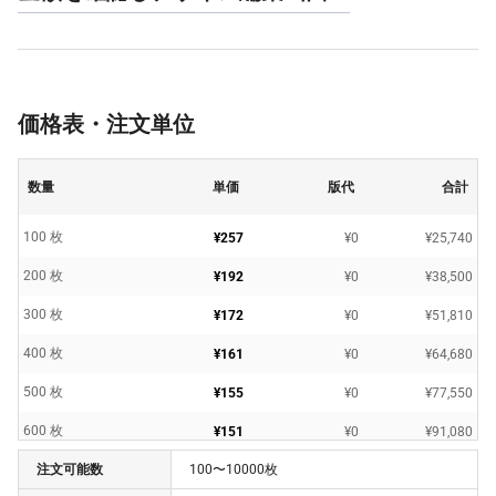
価格表・注文単位
数量
単価
版代
合計
100 枚
¥257
¥0
¥25,740
200 枚
¥192
¥0
¥38,500
300 枚
¥172
¥0
¥51,810
400 枚
¥161
¥0
¥64,680
500 枚
¥155
¥0
¥77,550
600 枚
¥151
¥0
¥91,080
注文可能数
100〜10000枚
700 枚
¥148
¥0
¥103,950