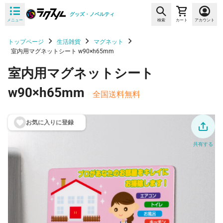
グッズ・ノベルティ
メニュー
検索
カート
アカウント
トップページ
生活雑貨
マグネット
室内用マグネットシート w90×h65mm
室内用マグネットシート
w90×h65mm
全国送料無料
お気に入りに登
録
共有する