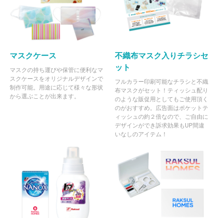
マスクケース
不織布マスク入りチラシセ
ット
マスクの持ち運びや保管に便利なマ
スクケースをオリジナルデザインで
フルカラー印刷可能なチラシと不織
制作可能。用途に応じて様々な形状
布マスクがセット！ティッシュ配り
から選ぶことが出来ます。
のような販促用としてもご使用頂く
のがおすすめ。広告面はポケットテ
ィッシュの約２倍なので、ご自由に
デザインができ訴求効果もUP間違
いなしのアイテム！