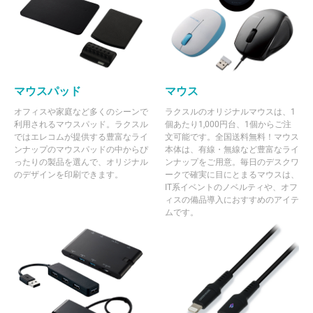
マウスパッド
マウス
オフィスや家庭など多くのシーンで
ラクスルのオリジナルマウスは、1
利用されるマウスパッド。ラクスル
個あたり1,000円台、1個からご注
ではエレコムが提供する豊富なライ
文可能です。全国送料無料！マウス
ンナップのマウスパッドの中からぴ
本体は、有線・無線など豊富なライ
ったりの製品を選んで、オリジナル
ンナップをご用意。毎日のデスクワ
のデザインを印刷できます。
ークで確実に目にとまるマウスは、
IT系イベントのノベルティや、オフ
ィスの備品導入におすすめのアイテ
ムです。