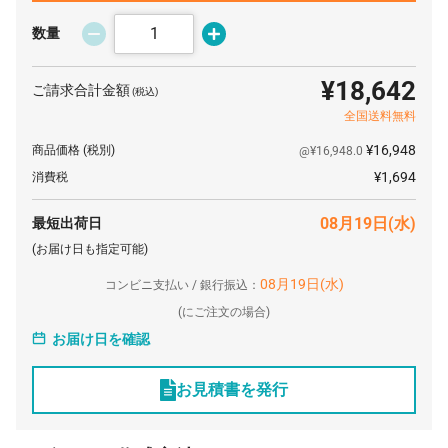
16 個
¥12,742
¥0
¥203,878
数量
17 個
¥12,575
¥0
¥213,778
¥18,642
ご請求合計金額
(税込)
18 個
¥12,409
¥0
¥223,363
全国送料無料
19 個
¥12,241
¥0
¥232,596
¥16,948
商品価格
(税別)
@¥16,948.0
20 個
¥12,075
¥0
¥241,516
¥1,694
消費税
21 個
¥11,992
¥0
¥251,836
08月19日(水)
最短出荷日
22 個
¥11,909
¥0
¥262,013
(お届け日も指定可能)
23 個
¥11,825
¥0
¥271,975
08月19日(水)
コンビニ支払い / 銀行振込：
24 個
¥11,742
¥0
¥281,820
(
にご注文の場合)
お届け日を確認
25 個
¥11,660
¥0
¥291,500
26 個
¥11,575
¥0
¥300,957
お見積書を発行
27 個
¥11,492
¥0
¥310,305