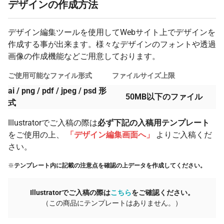
28 個
¥11,409
¥0
¥319,457
デザインの作成方法
29 個
¥11,325
¥0
¥328,442
デザイン編集ツールを使用してWebサイト上でデザインを
30 個
¥11,243
¥0
¥337,293
作成する事が出来ます。様々なデザインのフォントや透過
31 個
¥11,193
¥0
¥347,001
画像の作成機能などご用意しております。
32 個
¥11,141
¥0
¥356,540
ご使用可能なファイル形式
ファイルサイズ上限
33 個
¥11,092
¥0
¥366,049
ai / png / pdf / jpeg / psd 形
50MB以下のファイル
式
34 個
¥11,042
¥0
¥375,458
Illustratorでご入稿の際は
必ず下記の入稿用テンプレート
35 個
¥10,993
¥0
¥384,769
をご使用の上、
「デザイン編集画面へ」
よりご入稿くだ
36 個
¥10,942
¥0
¥393,940
さい。
37 個
¥10,892
¥0
¥403,011
※
テンプレート内に記載の注意点を確認の上データを作成してください。
38 個
¥10,842
¥0
¥412,022
Illustratorでご入稿の際は
こちら
をご確認ください。
39 個
¥10,793
¥0
¥420,934
（この商品にテンプレートはありません。）
40 個
¥10,743
¥0
¥429,748