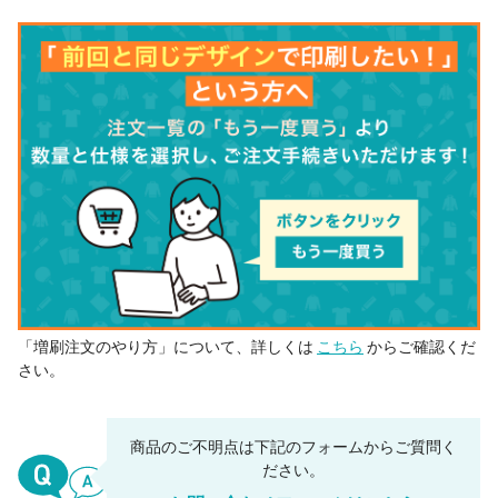
41 個
¥10,692
¥0
¥438,372
42 個
¥10,642
¥0
¥446,985
43 個
¥10,593
¥0
¥455,499
44 個
¥10,543
¥0
¥463,914
45 個
¥10,492
¥0
¥472,180
46 個
¥10,442
¥0
¥480,345
47 個
¥10,392
¥0
¥488,461
48 個
¥10,343
¥0
¥496,478
49 個
¥10,293
¥0
¥504,396
「増刷注文のやり方」について、詳しくは
こちら
からご確認くだ
50 個
¥10,243
¥0
¥512,160
さい。
99 個
¥9,682
¥0
¥958,537
499 個
¥9,121
¥0
¥4,551,478
商品のご不明点は下記のフォームからご質問く
ださい。
1000 個
¥8,712
¥0
¥8,712,000