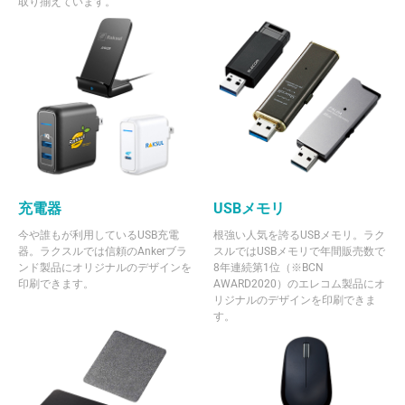
取り揃えています。
充電器
USBメモリ
今や誰もが利用しているUSB充電
根強い人気を誇るUSBメモリ。ラク
器。ラクスルでは信頼のAnkerブラ
スルではUSBメモリで年間販売数で
ンド製品にオリジナルのデザインを
8年連続第1位（※BCN
印刷できます。
AWARD2020）のエレコム製品にオ
リジナルのデザインを印刷できま
す。