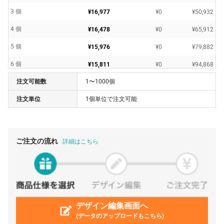
3 個
¥16,977
¥0
¥50,932
4 個
¥16,478
¥0
¥65,912
5 個
¥15,976
¥0
¥79,882
6 個
¥15,811
¥0
¥94,868
注文可能数
1〜1000個
7 個
¥15,477
¥0
¥108,339
注文単位
1個単位で注文可能
8 個
¥15,143
¥0
¥121,149
9 個
¥14,811
¥0
¥133,303
10 個
¥14,477
¥0
¥144,771
ご注文の流れ
詳細はこちら
11 個
¥13,574
¥0
¥149,314
12 個
¥13,409
¥0
¥160,908
13 個
¥13,241
¥0
¥172,143
14 個
デザイン編集画面へ
¥13,074
¥0
¥183,044
(データのアップロードもこちら)
15 個
¥12,908
¥0
¥193,627