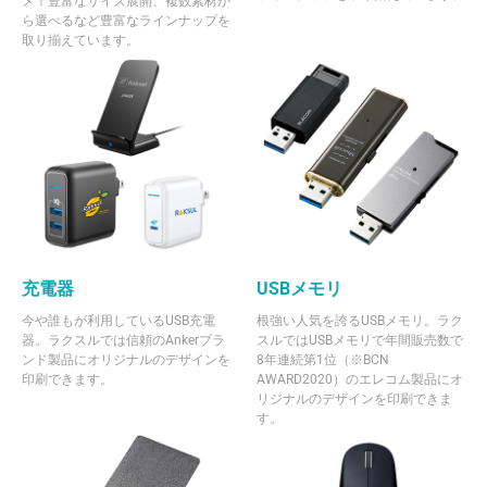
メ！豊富なサイズ展開、複数素材か
ら選べるなど豊富なラインナップを
取り揃えています。
充電器
USBメモリ
今や誰もが利用しているUSB充電
根強い人気を誇るUSBメモリ。ラク
器。ラクスルでは信頼のAnkerブラ
スルではUSBメモリで年間販売数で
ンド製品にオリジナルのデザインを
8年連続第1位（※BCN
印刷できます。
AWARD2020）のエレコム製品にオ
リジナルのデザインを印刷できま
す。