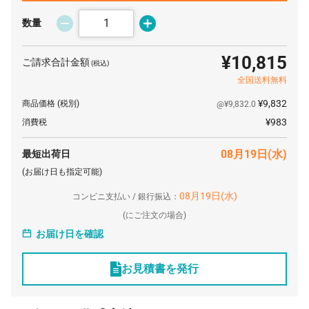
16 個
¥5,473
¥0
¥87,577
数量
17 個
¥5,307
¥0
¥90,227
¥10,815
ご請求合計金額
(税込)
18 個
¥5,140
¥0
¥92,525
全国送料無料
19 個
¥4,973
¥0
¥94,488
¥9,832
商品価格
(税別)
@¥9,832.0
20 個
¥4,808
¥0
¥96,162
¥983
消費税
21 個
¥4,723
¥0
¥99,191
08月19日(水)
最短出荷日
22 個
¥4,640
¥0
¥102,099
(お届け日も指定可能)
23 個
¥4,557
¥0
¥104,817
08月19日(水)
コンビニ支払い / 銀行振込：
24 個
¥4,473
¥0
¥107,368
(
にご注文の場合)
お届け日を確認
25 個
¥4,391
¥0
¥109,780
26 個
¥4,306
¥0
¥111,969
お見積書を発行
27 個
¥4,224
¥0
¥114,048