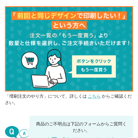
41 個
¥3,424
¥0
¥140,396
42 個
¥3,374
¥0
¥141,741
43 個
¥3,324
¥0
¥142,940
44 個
¥3,274
¥0
¥144,086
45 個
¥3,225
¥0
¥145,134
46 個
¥3,174
¥0
¥146,031
47 個
¥3,125
¥0
¥146,879
48 個
¥3,074
¥0
¥147,576
49 個
¥3,025
¥0
¥148,225
「増刷注文のやり方」について、詳しくは
こちら
からご確認くだ
50 個
¥2,974
¥0
¥148,720
さい。
99 個
¥2,712
¥0
¥268,547
499 個
¥2,514
¥0
¥1,254,785
商品のご不明点は下記のフォームからご質問く
ださい。
1000 個
¥2,354
¥0
¥2,354,000