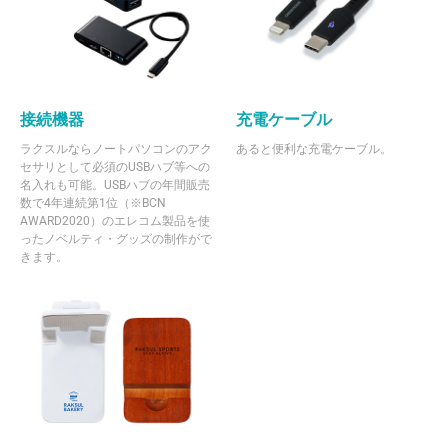
接続機器
充電ケーブル
ラクスルならノートパソコンのアク
あると便利な充電ケーブル。
セサリとして必須のUSBハブ等への
名入れも可能。USBハブの年間販売
数で4年連続第1位（※BCN
AWARD2020）のエレコム製品を使
ったノベルティ・グッズの制作がで
きます。