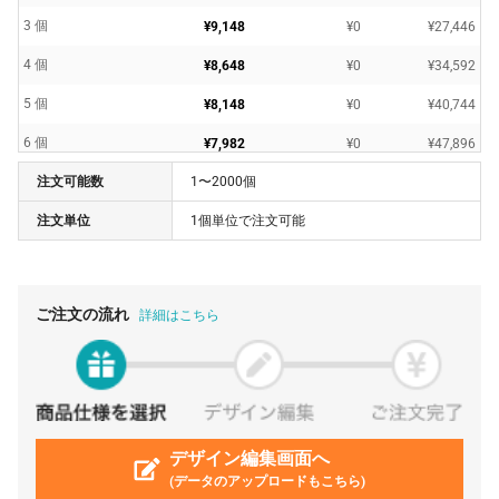
3 個
¥9,148
¥0
¥27,446
4 個
¥8,648
¥0
¥34,592
5 個
¥8,148
¥0
¥40,744
6 個
¥7,982
¥0
¥47,896
注文可能数
1〜2000個
7 個
¥7,649
¥0
¥53,545
注文単位
1個単位で注文可能
8 個
¥7,316
¥0
¥58,528
9 個
¥6,983
¥0
¥62,855
10 個
¥6,649
¥0
¥66,495
ご注文の流れ
詳細はこちら
11 個
¥6,307
¥0
¥69,381
12 個
¥6,140
¥0
¥73,682
13 個
¥5,973
¥0
¥77,649
14 個
デザイン編集画面へ
¥5,806
¥0
¥81,296
(データのアップロードもこちら)
15 個
¥5,640
¥0
¥84,612