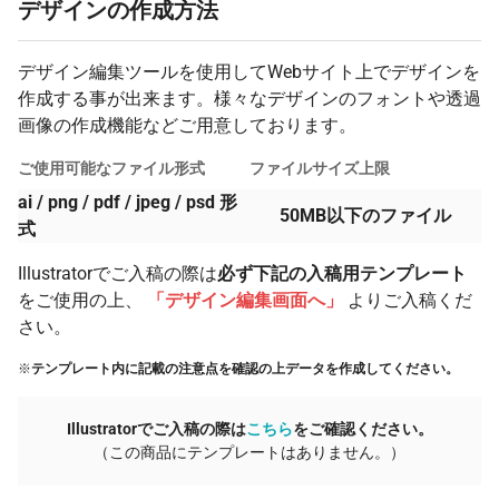
28 個
¥4,141
¥0
¥115,962
デザインの作成方法
29 個
¥4,056
¥0
¥117,647
デザイン編集ツールを使用してWebサイト上でデザインを
30 個
¥3,974
¥0
¥119,229
作成する事が出来ます。様々なデザインのフォントや透過
31 個
¥3,924
¥0
¥121,668
画像の作成機能などご用意しております。
32 個
¥3,875
¥0
¥124,009
ご使用可能なファイル形式
ファイルサイズ上限
33 個
¥3,823
¥0
¥126,178
ai / png / pdf / jpeg / psd 形
50MB以下のファイル
式
34 個
¥3,774
¥0
¥128,319
Illustratorでご入稿の際は
必ず下記の入稿用テンプレート
35 個
¥3,724
¥0
¥130,361
をご使用の上、
「デザイン編集画面へ」
よりご入稿くだ
36 個
¥3,675
¥0
¥132,303
さい。
37 個
¥3,624
¥0
¥134,106
※
テンプレート内に記載の注意点を確認の上データを作成してください。
38 個
¥3,573
¥0
¥135,808
Illustratorでご入稿の際は
こちら
をご確認ください。
39 個
¥3,524
¥0
¥137,451
（この商品にテンプレートはありません。）
40 個
¥3,474
¥0
¥138,996