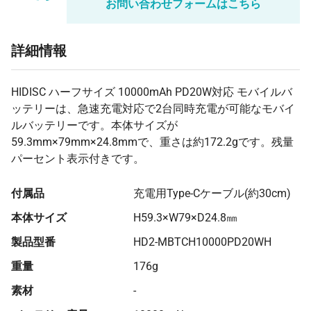
お問い合わせフォームはこちら
2000 個
¥2,303
¥0
¥4,606,800
詳細情報
HIDISC ハーフサイズ 10000mAh PD20W対応 モバイルバ
ッテリーは、急速充電対応で2台同時充電が可能なモバイ
ルバッテリーです。本体サイズが
59.3mm×79mm×24.8mmで、重さは約172.2gです。残量
パーセント表示付きです。
付属品
充電用Type-Cケーブル(約30cm)
本体サイズ
H59.3×W79×D24.8㎜
製品型番
HD2-MBTCH10000PD20WH
重量
176g
素材
-