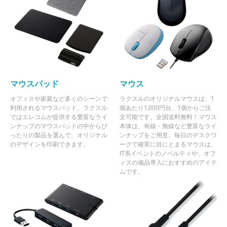
マウスパッド
マウス
オフィスや家庭など多くのシーンで
ラクスルのオリジナルマウスは、1
利用されるマウスパッド。ラクスル
個あたり1,000円台、1個からご注
ではエレコムが提供する豊富なライ
文可能です。全国送料無料！マウス
ンナップのマウスパッドの中からぴ
本体は、有線・無線など豊富なライ
ったりの製品を選んで、オリジナル
ンナップをご用意。毎日のデスクワ
のデザインを印刷できます。
ークで確実に目にとまるマウスは、
IT系イベントのノベルティや、オフ
ィスの備品導入におすすめのアイテ
ムです。