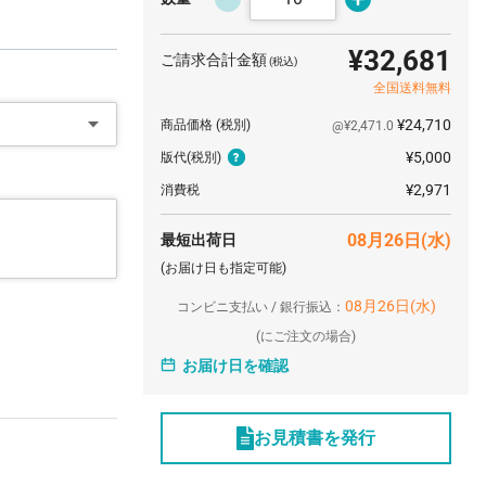
¥32,681
ご請求合計金額
(税込)
全国送料無料
¥24,710
商品価格
(税別)
@¥2,471.0
¥5,000
版代
(税別)
¥2,971
消費税
08月26日(水)
最短出荷日
(お届け日も指定可能)
08月26日(水)
コンビニ支払い / 銀行振込：
(
にご注文の場合)
お届け日を確認
お見積書を発行