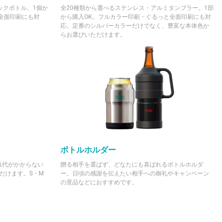
ックボトル。1個か
全20種類から選べるステンレス・アルミタンブラー。1部
全面印刷にも対
から購入OK。フルカラー印刷・ぐるっと全面印刷にも対
応。定番のシルバーカラーだけでなく、豊富な本体色か
らお選びいただけます。
ボトルホルダー
版代がかからない
贈る相手を選ばず、どなたにも喜ばれるボトルホルダ
だけます。S・M
ー。日頃の感謝を伝えたい相手への御礼やキャンペーン
の景品などにおすすめです。