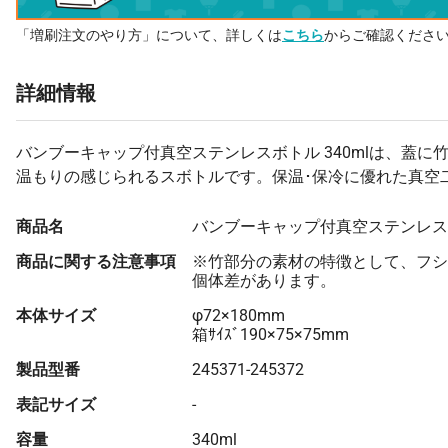
「増刷注文のやり方」について、詳しくは
こちら
からご確認くださ
詳細情報
バンブーキャップ付真空ステンレスボトル 340mlは、蓋に
温もりの感じられるスボトルです。保温･保冷に優れた真空
商品名
バンブーキャップ付真空ステンレスボト
商品に関する注意事項
※竹部分の素材の特徴として、フシ
個体差があります。
本体サイズ
φ72×180mm
箱ｻｲｽﾞ190×75×75mm
製品型番
245371-245372
表記サイズ
-
容量
340ml