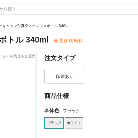
ーキャップ付真空ステンレスボトル 340ml
ル 340ml
全国送料無料
ーソルを乗せると拡大
注文タイプ
印刷あり
商品仕様
本体色
ブラック
ブラック
ホワイト