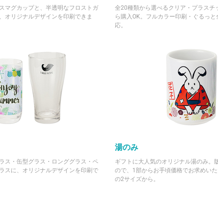
スマグカップと、半透明なフロストガ
全20種類から選べるクリア・プラスチ
、オリジナルデザインを印刷できま
ら購入OK。フルカラー印刷・ぐるっと
応。
湯のみ
ラス・缶型グラス・ロンググラス・ペ
ギフトに大人気のオリジナル湯のみ。
ラスに、オリジナルデザインを印刷で
ので、1部からお手頃価格でお求めいた
の2サイズから。