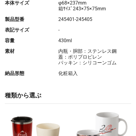
本体サイズ
φ68×237mm
箱ｻｲｽﾞ243×75×75mm
製品型番
245401-245405
表記サイズ
-
容量
430ml
素材
内瓶・胴部：ステンレス鋼
蓋：ポリプロピレン
パッキン：シリコーンゴム
納品形態
化粧箱入
種類から選ぶ