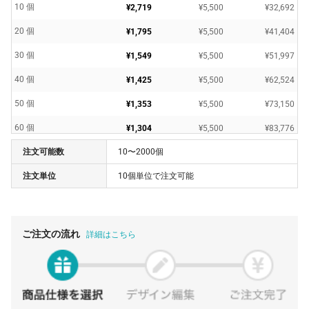
10 個
¥2,719
¥5,500
¥32,692
20 個
¥1,795
¥5,500
¥41,404
30 個
¥1,549
¥5,500
¥51,997
40 個
¥1,425
¥5,500
¥62,524
50 個
¥1,353
¥5,500
¥73,150
60 個
¥1,304
¥5,500
¥83,776
注文可能数
10〜2000個
70 個
¥1,270
¥5,500
¥94,435
注文単位
10個単位で注文可能
80 個
¥1,245
¥5,500
¥105,116
90 個
¥1,223
¥5,500
¥115,588
100 個
¥1,194
¥5,500
¥124,960
ご注文の流れ
詳細はこちら
500 個
¥1,163
¥5,500
¥587,400
1000 個
¥1,156
¥5,500
¥1,161,600