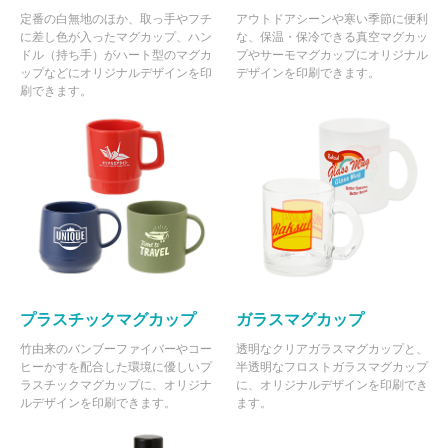
定番の白無地のほか、取っ手やフチ
アウトドアシーンや寒い季節に便利
に差し色が入ったマグカップ、ハン
な、保温・保冷できる真空マグカッ
ドル（持ち手）がハート型のマグカ
プやサーモマグカップにオリジナル
ップなどにオリジナルデザインを印
デザインを印刷できます。
刷できます。
プラスチックマグカップ
ガラスマグカップ
竹由来のバンブーファイバーやコー
透明なクリアガラスマグカップと、
ヒーかすを配合した環境に優しいプ
半透明なフロストガラスマグカップ
ラスチックマグカップに、オリジナ
に、オリジナルデザインを印刷でき
ルデザインを印刷できます。
ます。