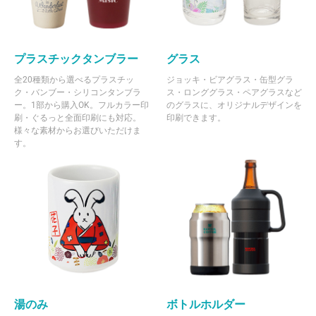
プラスチックタンブラー
グラス
全20種類から選べるプラスチッ
ジョッキ・ビアグラス・缶型グラ
ク・バンブー・シリコンタンブラ
ス・ロンググラス・ペアグラスなど
ー。1部から購入OK。フルカラー印
のグラスに、オリジナルデザインを
刷・ぐるっと全面印刷にも対応。
印刷できます。
様々な素材からお選びいただけま
す。
湯のみ
ボトルホルダー