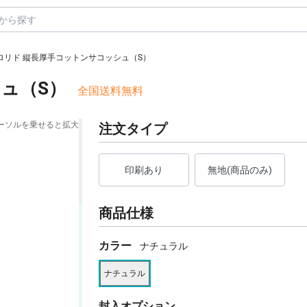
ロリド 縦長厚手コットンサコッシュ（S）
ュ（S）
全国送料無料
ーソルを乗せると拡大
注文タイプ
印刷あり
無地(商品のみ)
商品仕様
カラー
ナチュラル
ナチュラル
封入オプション