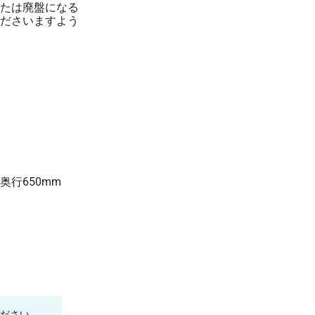
たは廃盤になる
ださいますよう
奥行650mm
ください。