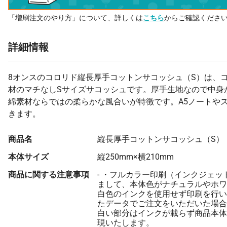
「増刷注文のやり方」について、詳しくは
こちら
からご確認くださ
詳細情報
8オンスのコロリド縦長厚手コットンサコッシュ（S）は、コ
材のマチなしSサイズサコッシュです。厚手生地なので中身
綿素材ならではの柔らかな風合いが特徴です。A5ノートや
きます。
商品名
縦長厚手コットンサコッシュ（S）
本体サイズ
縦250mm×横210mm
商品に関する注意事項
- ・フルカラー印刷（インクジェッ
まして、本体色がナチュラルやホワ
白色のインクを使用せず印刷を行い
たデータでご注文をいただいた場合
白い部分はインクが載らず商品本体
現いたします。