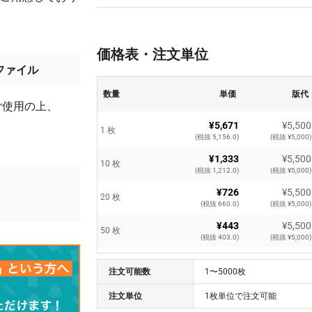
価格表・注文単位
ファイル
数量
単価
版代
ご使用の上、
¥5,671
¥5,500
1 枚
(税抜 5,156.0)
(税抜 ¥5,000)
¥1,333
¥5,500
10 枚
(税抜 1,212.0)
(税抜 ¥5,000)
。
¥726
¥5,500
20 枚
(税抜 660.0)
(税抜 ¥5,000)
¥443
¥5,500
50 枚
(税抜 403.0)
(税抜 ¥5,000)
¥349
¥5,500
100 枚
注文可能数
(税抜 318.0)
1〜5000枚
(税抜 ¥5,000)
¥326
¥5,500
注文単位
1枚単位で注文可能
150 枚
(税抜 297.0)
(税抜 ¥5,000)