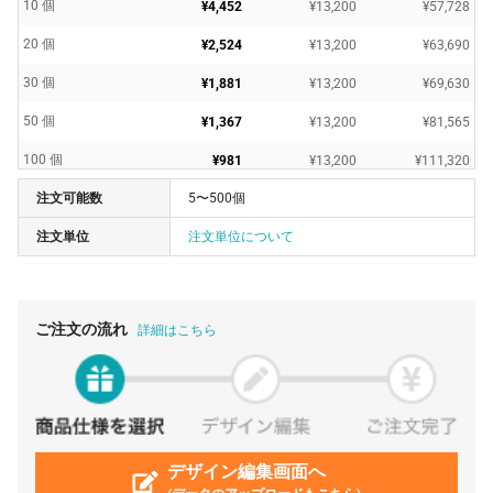
10 個
¥4,452
¥13,200
¥57,728
20 個
¥2,524
¥13,200
¥63,690
30 個
¥1,881
¥13,200
¥69,630
50 個
¥1,367
¥13,200
¥81,565
100 個
¥981
¥13,200
¥111,320
注文可能数
5〜500個
120 個
¥888
¥13,200
¥119,856
注文単位
注文単位について
200 個
¥772
¥13,200
¥167,640
300 個
¥756
¥13,200
¥240,240
500 個
¥742
¥13,200
¥384,450
ご注文の流れ
詳細はこちら
デザイン編集画面へ