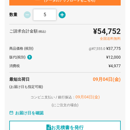
(データのアップロードもこちら)
数量
¥54,752
ご請求合計金額
(税込)
全国送料無料
¥37,775
商品価格
(税別)
@¥7,555.0
¥12,000
版代
(税別)
¥4,977
消費税
09月04日(金)
最短出荷日
(お届け日も指定可能)
09月04日(金)
コンビニ支払い / 銀行振込：
(
にご注文の場合)
お届け日を確認
お見積書を発行