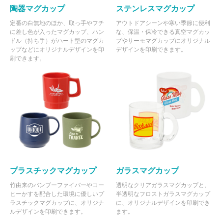
陶器マグカップ
ステンレスマグカップ
定番の白無地のほか、取っ手やフチ
アウトドアシーンや寒い季節に便利
に差し色が入ったマグカップ、ハン
な、保温・保冷できる真空マグカッ
ドル（持ち手）がハート型のマグカ
プやサーモマグカップにオリジナル
ップなどにオリジナルデザインを印
デザインを印刷できます。
刷できます。
プラスチックマグカップ
ガラスマグカップ
竹由来のバンブーファイバーやコー
透明なクリアガラスマグカップと、
ヒーかすを配合した環境に優しいプ
半透明なフロストガラスマグカップ
ラスチックマグカップに、オリジナ
に、オリジナルデザインを印刷でき
ルデザインを印刷できます。
ます。