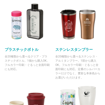
プラスチックボトル
ステンレスタンブラー
全20種類から選べるクリア・プラ
全20種類から選べるステンレス・
スチックボトル。1個から購入OK。
アルミタンブラー。1部から購入
フルカラー印刷・ぐるっと全面印刷
OK。フルカラー印刷・ぐるっと全
にも対応。
面印刷にも対応。定番のシルバーカ
ラーだけでなく、豊富な本体色から
お選びいただけます。