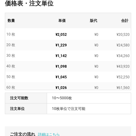
価格表・注文単位
数量
単価
版代
合計
10 枚
¥2,052
¥0
¥20,520
20 枚
¥1,229
¥0
¥24,580
30 枚
¥1,142
¥0
¥34,260
40 枚
¥1,098
¥0
¥43,920
50 枚
¥1,045
¥0
¥52,250
60 枚
¥1,026
¥0
¥61,560
注文可能数
10〜5000枚
70 枚
¥1,010
¥0
¥70,700
注文単位
10枚単位で注文可能
80 枚
¥992
¥0
¥79,360
90 枚
¥975
¥0
¥87,750
100 枚
¥957
¥0
¥95,700
ご注文の流れ
詳細はこちら