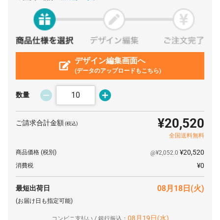
150 枚
¥953
¥0
¥142,950
200 枚
¥867
¥0
¥173,400
250 枚
¥866
¥0
¥216,500
300 枚
デザイン編集画面へ
¥858
¥0
¥257,400
(データのアップロードもこちら)
350 枚
¥858
¥0
¥300,300
400 枚
¥846
¥0
¥338,400
数量
450 枚
¥846
¥0
¥380,700
¥20,520
ご請求合計金額
(税込)
500 枚
¥840
¥0
¥420,000
全国送料無料
600 枚
¥833
¥0
¥499,800
¥20,520
商品価格
(税別)
@¥2,052.0
700 枚
¥832
¥0
¥582,400
¥0
消費税
800 枚
¥827
¥0
¥661,600
08月18日(火)
最短出荷日
900 枚
¥824
¥0
¥741,600
(お届け日も指定可能)
1000 枚
¥823
¥0
¥823,000
08月19日(水)
コンビニ支払い / 銀行振込：