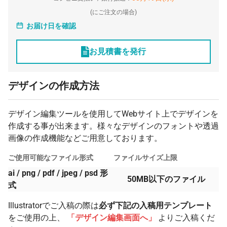
1500 枚
¥822
¥0
¥1,233,000
(
にご注文の場合)
お届け日を確認
2000 枚
¥796
¥0
¥1,592,000
2500 枚
¥796
¥0
¥1,990,000
お見積書を発行
3000 枚
¥786
¥0
¥2,358,000
デザインの作成方法
デザイン編集ツールを使用してWebサイト上でデザインを
作成する事が出来ます。様々なデザインのフォントや透過
画像の作成機能などご用意しております。
ご使用可能なファイル形式
ファイルサイズ上限
ai / png / pdf / jpeg / psd 形
50MB以下のファイル
式
Illustratorでご入稿の際は
必ず下記の入稿用テンプレート
をご使用の上、
「デザイン編集画面へ」
よりご入稿くだ