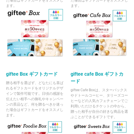
た場合はギフトカードをオススメし
た場合はギフトカードをオススメし
ます。
ます。
giftee Box ギフトカード
giftee cafe Box ギフトカ
ード
贈る相手を選ばず、どなたにも喜ば
れるギフトカードをオリジナルデザ
giftee Cafe Boxは、スターバックス
インで製作可能です。日頃の感謝を
やドトールコーヒー、タリーズコー
伝えたい相手への御礼やキャンペー
ヒーなどの人気カフェチェーンでご
ンの景品など、何を贈るべきか迷っ
利用いただけるチケットの中から、
た場合はギフトカードをオススメし
贈った相手が自分の好きな商品を選
ます。
ぶことができるギフトです。