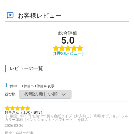
お客様レビュー
総合評価
5.0
（
1
件のレビュー）
レビューの一覧
1
件中
1件目〜1件目を表示
並び順
幹事さん
（土木・建設）
｜ 額面: 1000円 包装: 2つ折り台紙タイプ（封入無し） 印刷オプション: フル
カラー印刷（インクジェット・オフセット） を購入
2026-03-26
用途：会社の行事