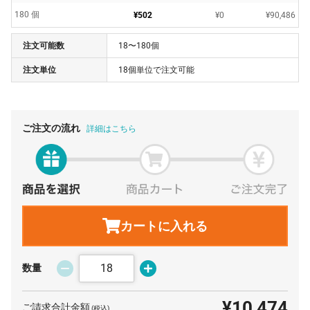
180 個
¥502
¥0
¥90,486
注文可能数
18〜180個
注文単位
18個単位で注文可能
ご注文の流れ
詳細はこちら
カートに入れる
数量
¥10,474
ご請求合計金額
(税込)