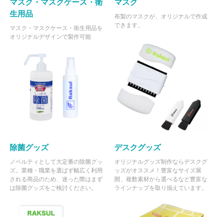
マスク・マスクケース・衛
マスク
102 個
¥2,471
¥5,500
¥257,613
生用品
布製のマスクが、オリジナルで作成
できます。
103 個
¥2,470
¥5,500
¥259,971
マスク・マスクケース・衛生用品を
オリジナルデザインで製作可能
104 個
¥2,468
¥5,500
¥262,213
105 個
¥2,467
¥5,500
¥264,566
106 個
¥2,466
¥5,500
¥266,917
107 個
¥2,465
¥5,500
¥269,265
108 個
¥2,464
¥5,500
¥271,612
109 個
¥2,462
¥5,500
¥273,956
110 個
¥2,371
¥5,500
¥266,376
除菌グッズ
デスクグッズ
ノベルティとして大定番の除菌グッ
オリジナルグッズ制作ならデスクグ
111 個
¥2,370
¥5,500
¥268,625
ズ。業種・職業を選ばず幅広く利用
ッズがオススメ！豊富なサイズ展
112 個
¥2,370
¥5,500
¥270,996
される商品のため、迷った際はまず
開、複数素材から選べるなど豊富な
は除菌グッズをご検討ください。
ラインナップを取り揃えています。
113 個
¥2,369
¥5,500
¥273,242
114 個
¥2,368
¥5,500
¥275,486