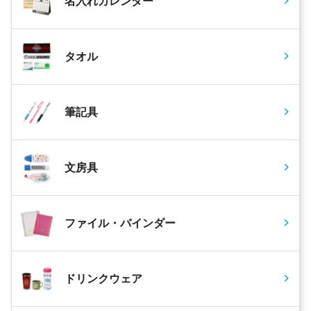
名入れカレンダー
179 個
¥2,295
¥5,500
¥416,430
180 個
¥2,295
¥5,500
¥418,726
タオル
181 個
¥2,294
¥5,500
¥420,822
182 個
¥2,294
¥5,500
¥423,117
筆記具
183 個
¥2,294
¥5,500
¥425,411
184 個
¥2,293
¥5,500
¥427,504
185 個
¥2,293
¥5,500
¥429,797
文房具
186 個
¥2,293
¥5,500
¥432,091
187 個
¥2,292
¥5,500
¥434,178
ファイル・バインダー
188 個
¥2,292
¥5,500
¥436,471
189 個
¥2,292
¥5,500
¥438,763
ドリンクウェア
190 個
¥2,291
¥5,500
¥440,847
191 個
¥2,291
¥5,500
¥443,138