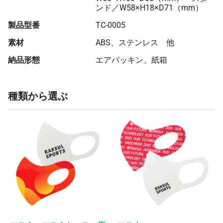
89 個
¥2,511
¥5,500
¥229,005
ンド／W58×H18×D71（mm）
90 個
¥2,499
¥5,500
¥230,428
製品型番
TC-0005
91 個
¥2,497
¥5,500
¥232,727
素材
ABS、ステンレス 他
92 個
¥2,495
¥5,500
¥235,122
納品形態
エアパッキン、紙箱
93 個
¥2,494
¥5,500
¥237,516
94 個
¥2,492
¥5,500
¥239,804
種類から選ぶ
95 個
¥2,491
¥5,500
¥242,192
96 個
¥2,490
¥5,500
¥244,578
97 個
¥2,489
¥5,500
¥246,962
98 個
¥2,487
¥5,500
¥249,235
99 個
¥2,486
¥5,500
¥251,614
100 個
¥2,473
¥5,500
¥252,890
101 個
¥2,472
¥5,500
¥255,252