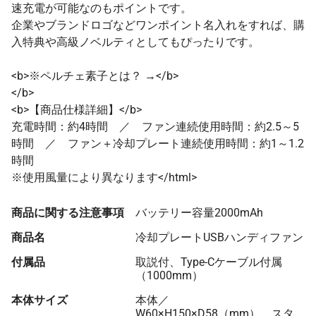
76 個
¥2,564
¥5,500
¥200,371
速充電が可能なのもポイントです。
企業やブランドロゴなどワンポイント名入れをすれば、購
77 個
¥2,561
¥5,500
¥202,766
入特典や高級ノベルティとしてもぴったりです。
78 個
¥2,559
¥5,500
¥205,156
<b>※ペルチェ素子とは？ →</b>
79 個
¥2,557
¥5,500
¥207,542
</b>
80 個
¥2,526
¥5,500
¥207,636
<b>【商品仕様詳細】</b>
充電時間：約4時間 ／ ファン連続使用時間：約2.5～5
81 個
¥2,525
¥5,500
¥210,073
時間 ／ ファン＋冷却プレート連続使用時間：約1～1.2
82 個
¥2,523
¥5,500
¥212,418
時間
※使用風量により異なります</html>
83 個
¥2,521
¥5,500
¥214,759
84 個
¥2,520
¥5,500
¥217,188
商品に関する注意事項
バッテリー容量2000mAh
85 個
¥2,517
¥5,500
¥219,521
商品名
冷却プレートUSBハンディファン
86 個
¥2,516
¥5,500
¥221,944
付属品
取説付、Type-Cケーブル付属
（1000mm）
87 個
¥2,514
¥5,500
¥224,270
本体サイズ
本体／
88 個
¥2,513
¥5,500
¥226,688
W60×H150×D58（mm） スタ