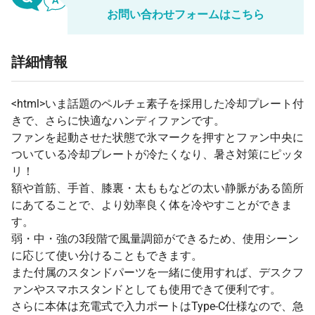
お問い合わせフォームはこちら
64 個
¥2,687
¥5,500
¥177,487
65 個
¥2,684
¥5,500
¥179,960
詳細情報
66 個
¥2,680
¥5,500
¥182,426
67 個
¥2,678
¥5,500
¥184,959
<html>いま話題のペルチェ素子を採用した冷却プレート付
きで、さらに快適なハンディファンです。
68 個
¥2,675
¥5,500
¥187,413
ファンを起動させた状態で氷マークを押すとファン中央に
69 個
¥2,673
¥5,500
¥189,937
ついている冷却プレートが冷たくなり、暑さ対策にピッタ
リ！
70 個
¥2,577
¥5,500
¥185,911
額や首筋、手首、膝裏・太ももなどの太い静脈がある箇所
71 個
¥2,575
¥5,500
¥188,332
にあてることで、より効率良く体を冷やすことができま
す。
72 個
¥2,572
¥5,500
¥190,748
弱・中・強の3段階で風量調節ができるため、使用シーン
73 個
¥2,570
¥5,500
¥193,161
に応じて使い分けることもできます。
74 個
¥2,568
¥5,500
¥195,569
また付属のスタンドパーツを一緒に使用すれば、デスクフ
ァンやスマホスタンドとしても使用できて便利です。
75 個
¥2,566
¥5,500
¥197,972
さらに本体は充電式で入力ポートはType-C仕様なので、急