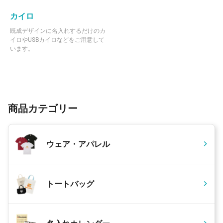
166 個
¥2,301
¥5,500
¥387,499
カイロ
167 個
¥2,300
¥5,500
¥389,616
既成デザインに名入れするだけのカ
イロやUSBカイロなどをご用意して
168 個
¥2,300
¥5,500
¥391,916
います。
169 個
¥2,300
¥5,500
¥394,216
170 個
¥2,299
¥5,500
¥396,330
171 個
¥2,299
¥5,500
¥398,629
商品カテゴリー
172 個
¥2,299
¥5,500
¥400,928
173 個
¥2,297
¥5,500
¥403,036
ウェア・アパレル
174 個
¥2,297
¥5,500
¥405,334
175 個
¥2,296
¥5,500
¥407,440
トートバッグ
176 個
¥2,296
¥5,500
¥409,736
177 個
¥2,296
¥5,500
¥412,033
178 個
¥2,295
¥5,500
¥414,134