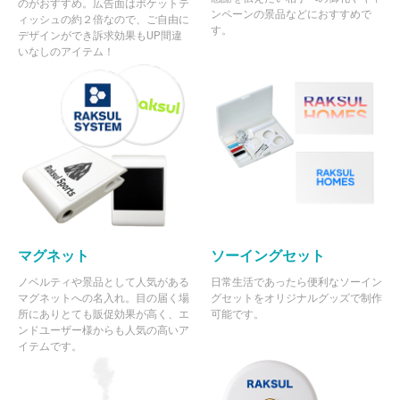
のがおすすめ。広告面はポケットテ
140 個
¥2,314
¥5,500
¥329,516
ンペーンの景品などにおすすめで
ィッシュの約２倍なので、ご自由に
す。
デザインができ訴求効果もUP間違
141 個
¥2,314
¥5,500
¥331,830
いなしのアイテム！
142 個
¥2,313
¥5,500
¥333,988
143 個
¥2,313
¥5,500
¥336,301
144 個
¥2,312
¥5,500
¥338,456
145 個
¥2,312
¥5,500
¥340,769
146 個
¥2,311
¥5,500
¥342,920
147 個
¥2,311
¥5,500
¥345,231
マグネット
ソーイングセット
148 個
¥2,310
¥5,500
¥347,380
ノベルティや景品として人気がある
日常生活であったら便利なソーイン
149 個
¥2,310
¥5,500
¥349,690
マグネットへの名入れ。目の届く場
グセットをオリジナルグッズで制作
所にありとても販促効果が高く、エ
可能です。
150 個
¥2,308
¥5,500
¥351,835
ンドユーザー様からも人気の高いア
イテムです。
151 個
¥2,308
¥5,500
¥354,143
152 個
¥2,307
¥5,500
¥356,285