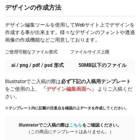
デザインの作成方法
38 個
¥3,038
¥5,500
¥120,951
39 個
¥3,019
¥5,500
¥123,260
デザイン編集ツールを使用してWebサイト上でデザインを
40 個
¥3,001
¥5,500
¥125,576
作成する事が出来ます。様々なデザインのフォントや透過
41 個
画像の作成機能などご用意しております。
¥2,985
¥5,500
¥127,901
42 個
¥2,968
¥5,500
¥130,193
ご使用可能なファイル形式
ファイルサイズ上限
43 個
¥2,953
¥5,500
¥132,500
ai / png / pdf / psd 形式
50MB以下のファイル
44 個
¥2,939
¥5,500
¥134,824
Illustratorでご入稿の際は
必ず下記の入稿用テンプレート
45 個
¥2,924
¥5,500
¥137,120
をご使用の上、
「デザイン編集画面へ」
よりご入稿くだ
46 個
¥2,911
¥5,500
¥139,438
さい。
47 個
¥2,898
¥5,500
¥141,729
※
テンプレート内に記載の注意点を確認の上データを作成してください。
48 個
¥2,886
¥5,500
¥144,047
Illustratorでご入稿の際は
こちら
をご確認ください。
49 個
¥2,875
¥5,500
¥146,394
（この商品にテンプレートはありません。）
50 個
¥2,817
¥5,500
¥146,355