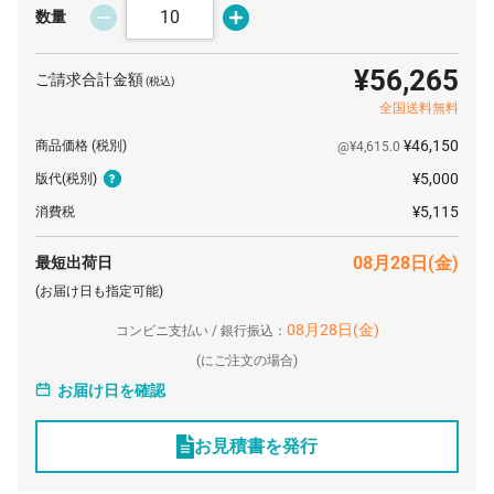
25 個
¥3,416
¥5,500
¥90,915
数量
26 個
¥3,373
¥5,500
¥93,216
¥56,265
ご請求合計金額
(税込)
27 個
¥3,335
¥5,500
¥95,550
全国送料無料
28 個
¥3,297
¥5,500
¥97,838
¥46,150
商品価格
(税別)
@¥4,615.0
29 個
¥3,263
¥5,500
¥100,147
¥5,000
版代
(税別)
30 個
¥3,232
¥5,500
¥102,487
¥5,115
消費税
31 個
¥3,203
¥5,500
¥104,799
08月28日(金)
最短出荷日
32 個
¥3,174
¥5,500
¥107,087
(お届け日も指定可能)
33 個
¥3,148
¥5,500
¥109,390
08月28日(金)
コンビニ支払い / 銀行振込：
(
にご注文の場合)
34 個
¥3,124
¥5,500
¥111,716
お届け日を確認
35 個
¥3,100
¥5,500
¥114,031
36 個
¥3,078
¥5,500
¥116,340
お見積書を発行
37 個
¥3,058
¥5,500
¥118,646