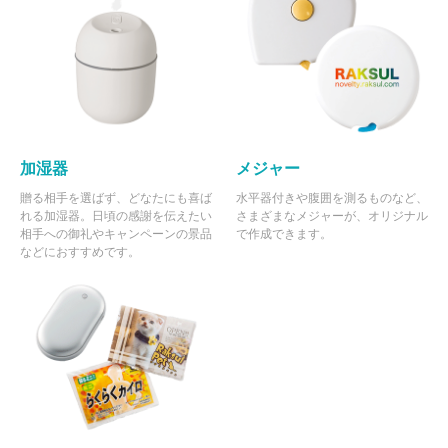
153 個
¥2,307
¥5,500
¥358,593
154 個
¥2,306
¥5,500
¥360,731
155 個
¥2,306
¥5,500
¥363,038
156 個
¥2,305
¥5,500
¥365,173
157 個
¥2,305
¥5,500
¥367,479
加湿器
メジャー
158 個
¥2,304
¥5,500
¥369,611
贈る相手を選ばず、どなたにも喜ば
水平器付きや腹囲を測るものなど、
れる加湿器。日頃の感謝を伝えたい
さまざまなメジャーが、オリジナル
159 個
¥2,304
¥5,500
¥371,915
相手への御礼やキャンペーンの景品
で作成できます。
などにおすすめです。
160 個
¥2,303
¥5,500
¥374,044
161 個
¥2,303
¥5,500
¥376,347
162 個
¥2,303
¥5,500
¥378,650
163 個
¥2,302
¥5,500
¥380,774
164 個
¥2,302
¥5,500
¥383,077
165 個
¥2,301
¥5,500
¥385,198