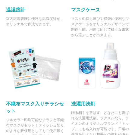
温湿度計
マスクケース
128 個
¥2,356
¥5,500
¥307,093
室内環境管理に便利な温湿度計が、
マスクの持ち運びや保管に便利なマ
129 個
¥2,356
¥5,500
¥309,449
オリジナルで作成できます。
スクケースをオリジナルデザインで
制作可能。用途に応じて様々な形状
130 個
¥2,355
¥5,500
¥311,663
から選ぶことが出来ます。
131 個
¥2,354
¥5,500
¥313,874
132 個
¥2,354
¥5,500
¥316,228
133 個
¥2,352
¥5,500
¥318,435
134 個
¥2,351
¥5,500
¥320,641
135 個
¥2,351
¥5,500
¥322,993
136 個
¥2,350
¥5,500
¥325,195
不織布マスク入りチラシセ
洗濯用洗剤
137 個
¥2,350
¥5,500
¥327,545
ット
贈る相手を選ばず、どなたにも喜ば
138 個
¥2,349
¥5,500
¥329,744
れる洗濯用洗剤。ラクスルなら、ラ
フルカラー印刷可能なチラシと不織
イオンのオリジナルブランド「トッ
布マスクがセット！ティッシュ配り
139 個
¥2,348
¥5,500
¥331,941
プ」にも名入れが可能です。日頃の
のような販促用としてもご使用頂く
感謝を伝えたい相手への御礼やキャ