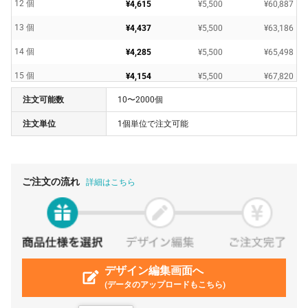
12 個
¥4,615
¥5,500
¥60,887
13 個
¥4,437
¥5,500
¥63,186
14 個
¥4,285
¥5,500
¥65,498
15 個
¥4,154
¥5,500
¥67,820
注文可能数
10〜2000個
16 個
¥4,039
¥5,500
¥70,127
注文単位
1個単位で注文可能
17 個
¥3,936
¥5,500
¥72,427
18 個
¥3,846
¥5,500
¥74,740
19 個
¥3,766
¥5,500
¥77,061
ご注文の流れ
詳細はこちら
20 個
¥3,693
¥5,500
¥79,376
21 個
¥3,627
¥5,500
¥81,683
22 個
¥3,567
¥5,500
¥83,980
23 個
デザイン編集画面へ
¥3,513
¥5,500
¥86,308
(データのアップロードもこちら)
24 個
¥3,462
¥5,500
¥88,607