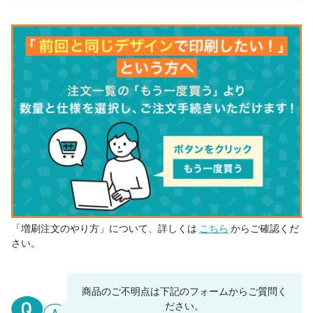
51 個
¥2,811
¥5,500
¥148,891
52 個
¥2,807
¥5,500
¥151,474
53 個
¥2,802
¥5,500
¥154,048
54 個
¥2,798
¥5,500
¥156,613
55 個
¥2,794
¥5,500
¥159,170
56 個
¥2,790
¥5,500
¥161,779
57 個
¥2,786
¥5,500
¥164,319
58 個
¥2,783
¥5,500
¥166,914
59 個
¥2,779
¥5,500
¥169,502
「増刷注文のやり方」について、詳しくは
こちら
からご確認くだ
60 個
¥2,699
¥5,500
¥167,464
さい。
61 個
¥2,696
¥5,500
¥169,962
62 個
¥2,692
¥5,500
¥172,453
商品のご不明点は下記のフォームからご質問く
ださい。
63 個
¥2,689
¥5,500
¥174,938