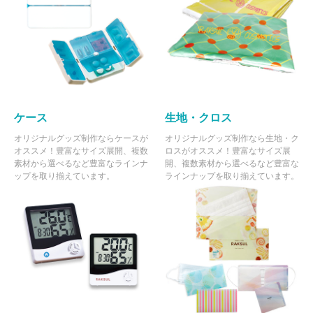
115 個
¥2,367
¥5,500
¥277,728
116 個
¥2,366
¥5,500
¥279,967
117 個
¥2,365
¥5,500
¥282,205
118 個
¥2,365
¥5,500
¥284,570
ケース
生地・クロス
119 個
¥2,363
¥5,500
¥286,804
オリジナルグッズ制作ならケースが
オリジナルグッズ制作なら生地・ク
120 個
¥2,362
¥5,500
¥289,036
オススメ！豊富なサイズ展開、複数
ロスがオススメ！豊富なサイズ展
素材から選べるなど豊富なラインナ
開、複数素材から選べるなど豊富な
121 個
¥2,361
¥5,500
¥291,265
ップを取り揃えています。
ラインナップを取り揃えています。
122 個
¥2,361
¥5,500
¥293,627
123 個
¥2,360
¥5,500
¥295,853
124 個
¥2,359
¥5,500
¥298,078
125 個
¥2,358
¥5,500
¥300,300
126 個
¥2,358
¥5,500
¥302,658
127 個
¥2,357
¥5,500
¥304,877