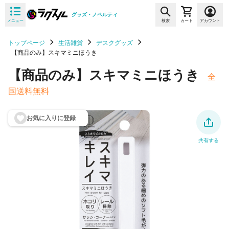
グッズ・ノベルティ
メニュー
検索
カート
アカウント
トップページ
生活雑貨
デスクグッズ
【商品のみ】スキマミニほうき
【商品のみ】スキマミニほうき
全
国送料無料
お気に入りに登
録
共有する