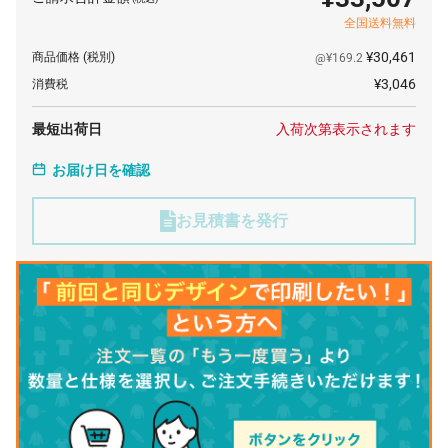
全国送料無料
¥30,461
商品価格
(税別)
@¥169.2
¥3,046
消費税
最短出荷日
入荷次第表示されます
お届け日を確認
お見積書を発行