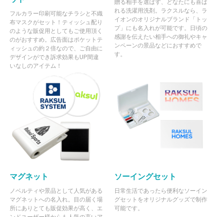
贈る相手を選ばず、どなたにも喜ば
れる洗濯用洗剤。ラクスルなら、ラ
フルカラー印刷可能なチラシと不織
イオンのオリジナルブランド「トッ
布マスクがセット！ティッシュ配り
プ」にも名入れが可能です。日頃の
のような販促用としてもご使用頂く
感謝を伝えたい相手への御礼やキャ
のがおすすめ。広告面はポケットテ
ンペーンの景品などにおすすめで
ィッシュの約２倍なので、ご自由に
す。
デザインができ訴求効果もUP間違
いなしのアイテム！
マグネット
ソーイングセット
ノベルティや景品として人気がある
日常生活であったら便利なソーイン
マグネットへの名入れ。目の届く場
グセットをオリジナルグッズで制作
所にありとても販促効果が高く、エ
可能です。