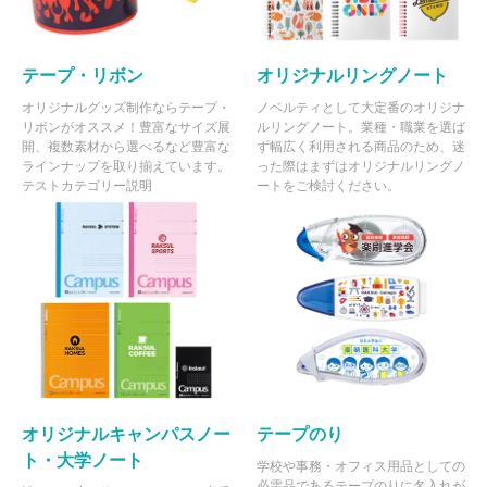
テープ・リボン
オリジナルリングノート
オリジナルグッズ制作ならテープ・
ノベルティとして大定番のオリジナ
リボンがオススメ！豊富なサイズ展
ルリングノート。業種・職業を選ば
開、複数素材から選べるなど豊富な
ず幅広く利用される商品のため、迷
ラインナップを取り揃えています。
った際はまずはオリジナルリングノ
テストカテゴリー説明
ートをご検討ください。
オリジナルキャンパスノー
テープのり
ト・大学ノート
学校や事務・オフィス用品としての
必需品であるテープのりに名入れが