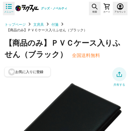
グッズ・ノベルティ
メニュー
検索
カート
アカウント
トップページ
文房具
付箋
【商品のみ】ＰＶＣケース入りふせん（ブラック）
【商品のみ】ＰＶＣケース入りふ
せん（ブラック）
全国送料無料
お気に入りに登
録
共有する