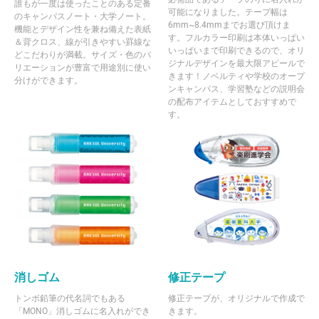
誰もが一度は使ったことのある定番
可能になりました。テープ幅は
のキャンパスノート・大学ノート。
6mm~8.4mmまでお選び頂けま
機能とデザイン性を兼ね備えた表紙
す。フルカラー印刷は本体いっぱい
＆背クロス、線が引きやすい罫線な
いっぱいまで印刷できるので、オリ
どこだわりが満載。サイズ・色のバ
ジナルデザインを最大限アピールで
リエーションが豊富で用途別に使い
きます！ノベルティや学校のオープ
分けができます。
ンキャンパス、学習塾などの説明会
の配布アイテムとしておすすめで
す。
消しゴム
修正テープ
トンボ鉛筆の代名詞でもある
修正テープが、オリジナルで作成で
「MONO」消しゴムに名入れができ
きます。