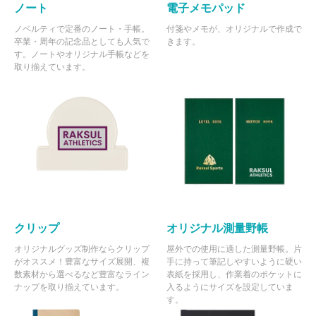
ノート
電子メモパッド
ノベルティで定番のノート・手帳。
付箋やメモが、オリジナルで作成で
卒業・周年の記念品としても人気で
きます。
す。ノートやオリジナル手帳などを
取り揃えています。
クリップ
オリジナル測量野帳
オリジナルグッズ制作ならクリップ
屋外での使用に適した測量野帳。片
がオススメ！豊富なサイズ展開、複
手に持って筆記しやすいように硬い
数素材から選べるなど豊富なライン
表紙を採用し、作業着のポケットに
ナップを取り揃えています。
入るようにサイズを設定していま
す。