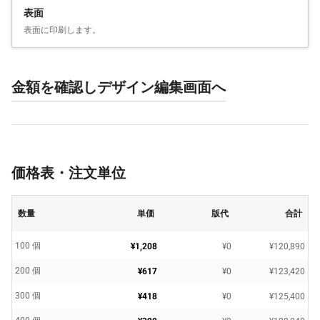
表面
表面に印刷します。
金額を確認しデザイン編集画面へ
価格表・注文単位
数量
単価
版代
合計
100 個
¥1,208
¥0
¥120,890
200 個
¥617
¥0
¥123,420
300 個
¥418
¥0
¥125,400