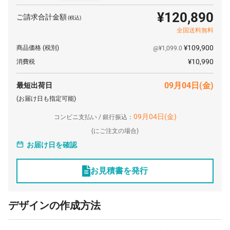
30000 個
¥62
¥0
¥1,881,000
¥120,890
ご請求合計金額
(税込)
50000 個
¥55
¥0
¥2,750,000
全国送料無料
¥109,900
商品価格
(税別)
@¥1,099.0
¥10,990
消費税
09月04日(金)
最短出荷日
(お届け日も指定可能)
09月04日(金)
コンビニ支払い / 銀行振込：
(
にご注文の場合)
お届け日を確認
お見積書を発行
デザインの作成方法