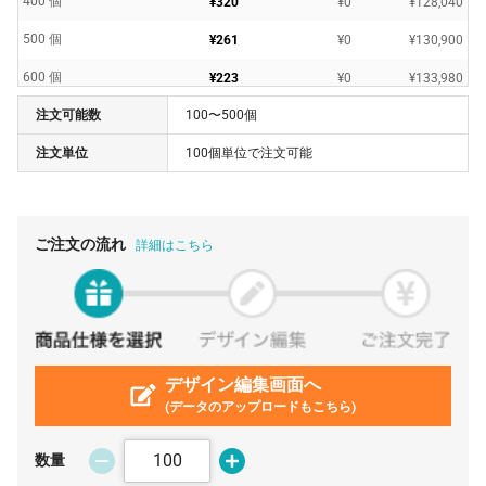
400 個
¥320
¥0
¥128,040
500 個
¥261
¥0
¥130,900
600 個
¥223
¥0
¥133,980
注文可能数
100〜500個
700 個
¥195
¥0
¥137,060
注文単位
100個単位で注文可能
800 個
¥173
¥0
¥139,040
900 個
¥162
¥0
¥146,520
1000 個
¥149
¥0
¥149,600
ご注文の流れ
詳細はこちら
2000 個
¥94
¥0
¥189,200
3000 個
¥79
¥0
¥237,600
4000 個
¥79
¥0
¥316,800
5000 個
デザイン編集画面へ
¥79
¥0
¥396,000
(データのアップロードもこちら)
10000 個
¥69
¥0
¥693,000
20000 個
¥62
¥0
¥1,254,000
数量