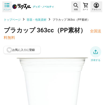
グッズ・ノベルティ
メニュー
検索
カート
アカウント
トップページ
容器・包装資材
プラカップ 363cc（PP素材）
プラカップ 363cc（PP素材）
全国送
料無料
お気に入りに登
録
共有する