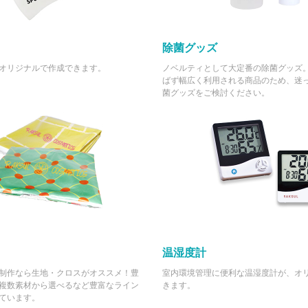
除菌グッズ
オリジナルで作成できます。
ノベルティとして大定番の除菌グッズ
ばず幅広く利用される商品のため、迷
菌グッズをご検討ください。
温湿度計
制作なら生地・クロスがオススメ！豊
室内環境管理に便利な温湿度計が、オ
複数素材から選べるなど豊富なライン
きます。
ています。