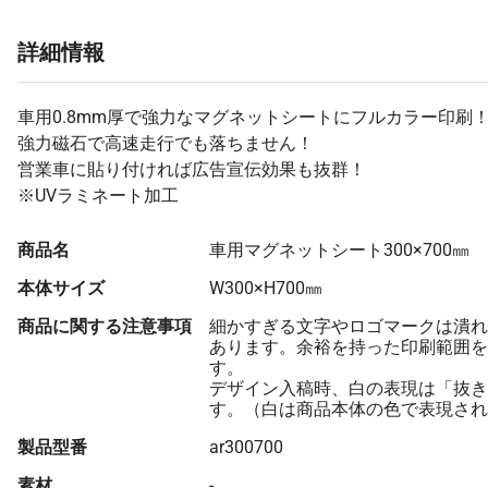
詳細情報
車用0.8mm厚で強力なマグネットシートにフルカラー印刷
強力磁石で高速走行でも落ちません！
営業車に貼り付ければ広告宣伝効果も抜群！
※UVラミネート加工
商品名
車用マグネットシート300×700㎜
本体サイズ
W300×H700㎜
商品に関する注意事項
細かすぎる文字やロゴマークは潰れ
あります。余裕を持った印刷範囲を
す。
デザイン入稿時、白の表現は「抜き
す。（白は商品本体の色で表現され
製品型番
ar300700
素材
-