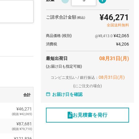
¥46,271
ご請求合計金額
(税込)
全国送料無料
¥42,065
商品価格
(税別)
@¥8,413.0
¥4,206
消費税
08月31日(月)
最短出荷日
(お届け日も指定可能)
08月31日(月)
コンビニ支払い / 銀行振込：
(
にご注文の場合)
お届け日を確認
合計
¥46,271
お見積書を発行
(税抜 ¥42,065)
¥87,681
(税抜 ¥79,710)
¥121,836