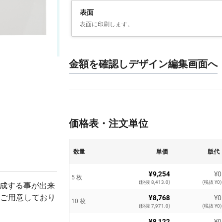
表面
表面に印刷します。
金額を確認しデザイン編集画面へ
価格表・注文単位
数量
単価
版代
¥9,254
¥0
5 枚
(税抜 8,413.0)
(税抜 ¥0)
作成する事が出来
ご用意しており
¥8,768
¥0
10 枚
(税抜 7,971.0)
(税抜 ¥0)
¥8,122
¥0